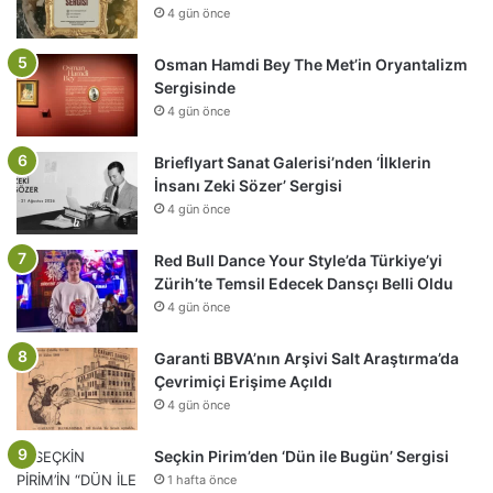
4 gün önce
Osman Hamdi Bey The Met’in Oryantalizm
Sergisinde
4 gün önce
Brieflyart Sanat Galerisi’nden ‘İlklerin
İnsanı Zeki Sözer’ Sergisi
4 gün önce
Red Bull Dance Your Style’da Türkiye’yi
Zürih’te Temsil Edecek Dansçı Belli Oldu
4 gün önce
Garanti BBVA’nın Arşivi Salt Araştırma’da
Çevrimiçi Erişime Açıldı
4 gün önce
Seçkin Pirim’den ‘Dün ile Bugün’ Sergisi
1 hafta önce