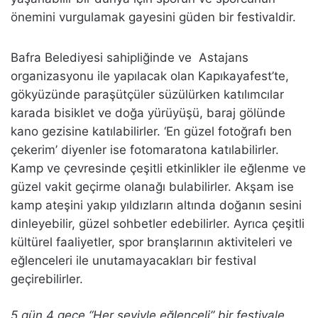
önemini vurgulamak gayesini güden bir festivaldir.
Bafra Belediyesi sahipliğinde ve Astajans
organizasyonu ile yapılacak olan Kapıkayafest’te,
gökyüzünde paraşütçüler süzülürken katılımcılar
karada bisiklet ve doğa yürüyüşü, baraj gölünde
kano gezisine katılabilirler. ‘En güzel fotoğrafı ben
çekerim’ diyenler ise fotomaratona katılabilirler.
Kamp ve çevresinde çeşitli etkinlikler ile eğlenme ve
güzel vakit geçirme olanağı bulabilirler. Akşam ise
kamp ateşini yakıp yıldızların altında doğanın sesini
dinleyebilir, güzel sohbetler edebilirler. Ayrıca çeşitli
kültürel faaliyetler, spor branşlarının aktiviteleri ve
eğlenceleri ile unutamayacakları bir festival
geçirebilirler.
5 gün 4 gece “Her şeyiyle eğlenceli” bir festivale