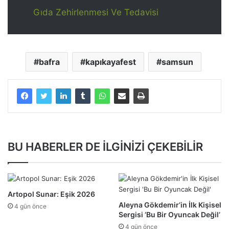
Gıda Zehirlenmesi Ve Tedavisi
bafra
kapıkayafest
samsun
BU HABERLER DE İLGİNİZİ ÇEKEBİLİR
Artopol Sunar: Eşik 2026
Aleyna Gökdemir’in İlk Kişisel
4 gün önce
Sergisi ‘Bu Bir Oyuncak Değil’
4 gün önce