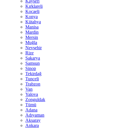
Kayseri
Kırklareli
Kocaeli
Konya
Kütahya
Manisa
Mardin
Mersin
Muğla
Nevşehir
Rize
Sakarya
Samsun
Sinop
Tekirdağ
Tunceli
Trabzon
Van
Yalova
Zonguldak
Tümü
Adana
Adıyaman
Aksaray
Ankara