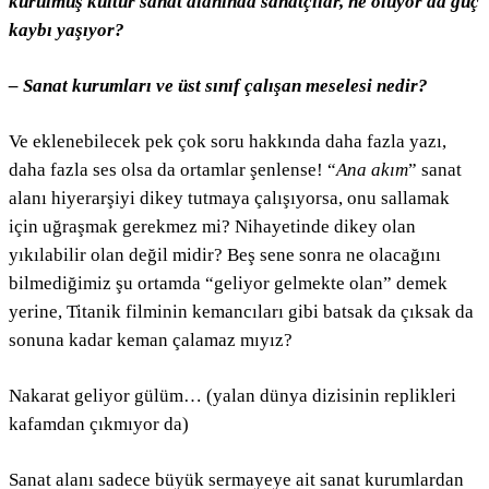
kurulmuş kültür sanat alanında sanatçılar, ne oluyor da güç
kaybı yaşıyor?
– Sanat kurumları ve üst sınıf çalışan meselesi nedir?
Ve eklenebilecek pek çok soru hakkında daha fazla yazı,
daha fazla ses olsa da ortamlar şenlense! “
Ana akım
” sanat
alanı hiyerarşiyi dikey tutmaya çalışıyorsa, onu sallamak
için uğraşmak gerekmez mi? Nihayetinde dikey olan
yıkılabilir olan değil midir? Beş sene sonra ne olacağını
bilmediğimiz şu ortamda “geliyor gelmekte olan” demek
yerine, Titanik filminin kemancıları gibi batsak da çıksak da
sonuna kadar keman çalamaz mıyız?
Nakarat geliyor gülüm… (yalan dünya dizisinin replikleri
kafamdan çıkmıyor da)
Sanat alanı sadece büyük sermayeye ait sanat kurumlardan