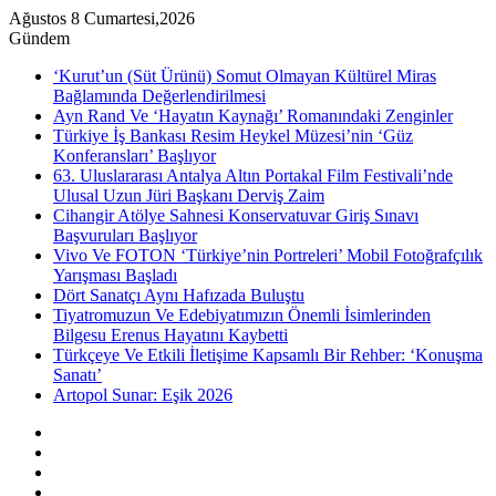
Ağustos 8 Cumartesi,2026
Gündem
‘Kurut’un (Süt Ürünü) Somut Olmayan Kültürel Miras
Bağlamında Değerlendirilmesi
Ayn Rand Ve ‘Hayatın Kaynağı’ Romanındaki Zenginler
Türkiye İş Bankası Resim Heykel Müzesi’nin ‘Güz
Konferansları’ Başlıyor
63. Uluslararası Antalya Altın Portakal Film Festivali’nde
Ulusal Uzun Jüri Başkanı Derviş Zaim
Cihangir Atölye Sahnesi Konservatuvar Giriş Sınavı
Başvuruları Başlıyor
Vivo Ve FOTON ‘Türkiye’nin Portreleri’ Mobil Fotoğrafçılık
Yarışması Başladı
Dört Sanatçı Aynı Hafızada Buluştu
Tiyatromuzun Ve Edebiyatımızın Önemli İsimlerinden
Bilgesu Erenus Hayatını Kaybetti
Türkçeye Ve Etkili İletişime Kapsamlı Bir Rehber: ‘Konuşma
Sanatı’
Artopol Sunar: Eşik 2026
Kenar
Bölmesi
Rastgele
Makale
Instagram
YouTube