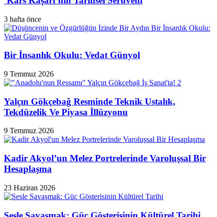
‘Kars Kaşarı’nın Tarihsel Serüveni
3 hafta önce
Bir İnsanlık Okulu: Vedat Günyol
9 Temmuz 2026
Yalçın Gökçebağ Resminde Teknik Ustalık,
Tekdüzelik Ve Piyasa İllüzyonu
9 Temmuz 2026
Kadir Akyol’un Melez Portrelerinde Varoluşsal Bir
Hesaplaşma
23 Haziran 2026
Sesle Savaşmak: Güç Gösterisinin Kültürel Tarihi