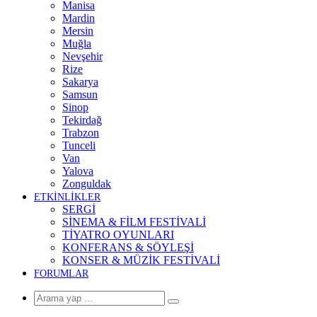
Manisa
Mardin
Mersin
Muğla
Nevşehir
Rize
Sakarya
Samsun
Sinop
Tekirdağ
Trabzon
Tunceli
Van
Yalova
Zonguldak
ETKİNLİKLER
SERGİ
SİNEMA & FİLM FESTİVALİ
TİYATRO OYUNLARI
KONFERANS & SÖYLEŞİ
KONSER & MÜZİK FESTİVALİ
FORUMLAR
Arama
yap