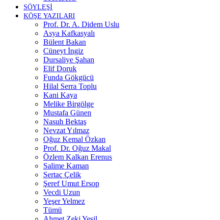
SÖYLEŞİ
KÖŞE YAZILARI
Prof. Dr. A. Didem Uslu
Asya Kafkasyalı
Bülent Bakan
Cüneyt İngiz
Dursaliye Şahan
Elif Doruk
Funda Gökgücü
Hilal Serra Toplu
Kani Kaya
Melike Birgölge
Mustafa Günen
Nasuh Bektaş
Nevzat Yılmaz
Oğuz Kemal Özkan
Prof. Dr. Oğuz Makal
Özlem Kalkan Erenus
Salime Kaman
Sertaç Çelik
Şeref Umut Ersop
Vecdi Uzun
Yeşer Yelmez
Tümü
Ahmet Zeki Yeşil