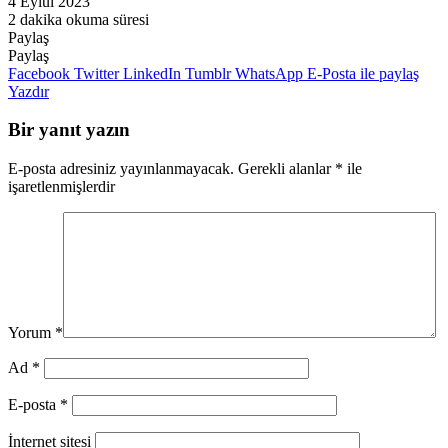
4 Eylül 2023
2 dakika okuma süresi
Paylaş
Facebook
Twitter
LinkedIn
Pinterest
Messenger
Messenger
WhatsApp
Telegram
E-
Yazdır
Paylaş
Posta
Facebook
Twitter
LinkedIn
Tumblr
WhatsApp
E-Posta ile paylaş
ile
Yazdır
paylaş
Bir yanıt yazın
E-posta adresiniz yayınlanmayacak.
Gerekli alanlar
*
ile
işaretlenmişlerdir
Yorum
*
Ad
*
E-posta
*
İnternet sitesi