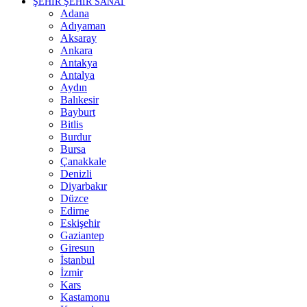
ŞEHİR ŞEHİR SANAT
Adana
Adıyaman
Aksaray
Ankara
Antakya
Antalya
Aydın
Balıkesir
Bayburt
Bitlis
Burdur
Bursa
Çanakkale
Denizli
Diyarbakır
Düzce
Edirne
Eskişehir
Gaziantep
Giresun
İstanbul
İzmir
Kars
Kastamonu