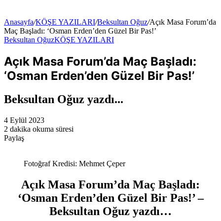
...
Anasayfa
/
KÖŞE YAZILARI
/
Beksultan Oğuz
/
Açık Masa Forum’da
Maç Başladı: ‘Osman Erden’den Güzel Bir Pas!’
Beksultan Oğuz
KÖŞE YAZILARI
Açık Masa Forum’da Maç Başladı:
‘Osman Erden’den Güzel Bir Pas!’
Beksultan Oğuz yazdı...
4 Eylül 2023
2 dakika okuma süresi
Paylaş
Facebook
Twitter
LinkedIn
Pinterest
Messenger
Messenger
WhatsApp
Telegram
E-
Yazdır
Posta
Fotoğraf Kredisi: Mehmet Çeper
ile
paylaş
Açık Masa Forum’da Maç Başladı:
‘Osman Erden’den Güzel Bir Pas!’ –
Beksultan Oğuz yazdı…