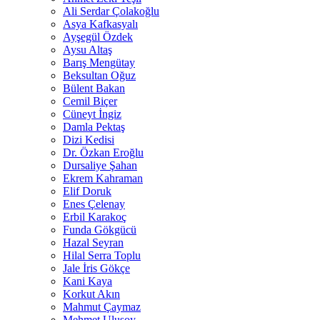
Ali Serdar Çolakoğlu
Asya Kafkasyalı
Ayşegül Özdek
Aysu Altaş
Barış Mengütay
Beksultan Oğuz
Bülent Bakan
Cemil Biçer
Cüneyt İngiz
Damla Pektaş
Dizi Kedisi
Dr. Özkan Eroğlu
Dursaliye Şahan
Ekrem Kahraman
Elif Doruk
Enes Çelenay
Erbil Karakoç
Funda Gökgücü
Hazal Seyran
Hilal Serra Toplu
Jale İris Gökçe
Kani Kaya
Korkut Akın
Mahmut Çaymaz
Mehmet Ulusoy