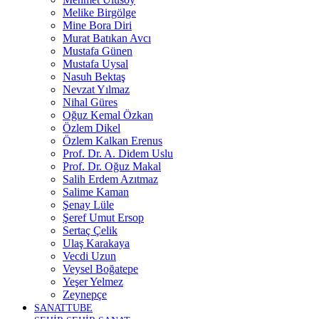
Melike Birgölge
Mine Bora Diri
Murat Batıkan Avcı
Mustafa Günen
Mustafa Uysal
Nasuh Bektaş
Nevzat Yılmaz
Nihal Güres
Oğuz Kemal Özkan
Özlem Dikel
Özlem Kalkan Erenus
Prof. Dr. A. Didem Uslu
Prof. Dr. Oğuz Makal
Salih Erdem Azıtmaz
Salime Kaman
Şenay Lüle
Şeref Umut Ersop
Sertaç Çelik
Ulaş Karakaya
Vecdi Uzun
Veysel Boğatepe
Yeşer Yelmez
Zeynepçe
SANATTUBE