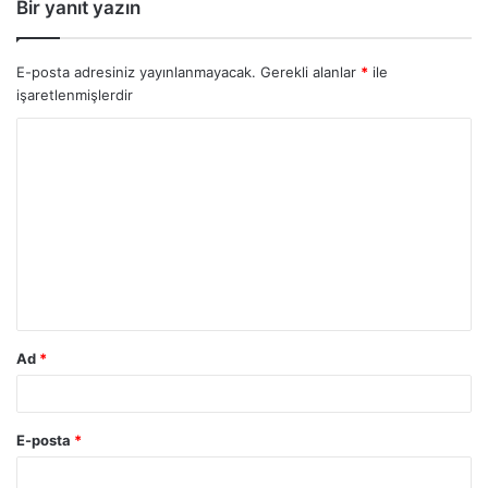
Bir yanıt yazın
E-posta adresiniz yayınlanmayacak.
Gerekli alanlar
*
ile
işaretlenmişlerdir
Y
o
r
u
m
*
Ad
*
E-posta
*