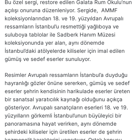
Bu özel sergi, restore edilen Galata Rum Okulu’nun
açılışı onuruna düzenleniyor. Sergide, AMMF
koleksiyonlarından 18. ve 19. yüzyıldan Avrupalı
ressamların İstanbul’u resmettiği yağlıboya ve
suluboya tablolar ile Sadberk Hanım Müzesi
koleksiyonunda yer alan, aynı dönemde
İstanbul’daki atölyelerde kiliseler için imal edilen
gümüş ve sedef eserler sunuluyor.
Resimler Avrupalı ressamların İstanbul’a duyduğu
hayranlığı gözler önüne sererken, gümüş ve sedef
eserler şehrin kendisinin harikulade eserler üreten
bir sanatsal yaratıcılık kaynağı olduğunu açıkça
gösteriyor. Avrupalı sanatçıların eserleri 18. ve 19.
yüzyılların görkemli İstanbul’unun büyüleyici bir
panoramasına hayat verirken, aynı dönemde
şehirdeki kiliseler için üretilen eserler de şehrin
kozmopolit karakterini yansıtıyor. Ortak konusu