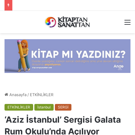
M
Anasayfa
/
ETKİNLİKLER
ETKİNLİKLER
İstanbul
SERGİ
‘Aziz İstanbul’ Sergisi Galata
Rum Okulu’nda Açılıyor