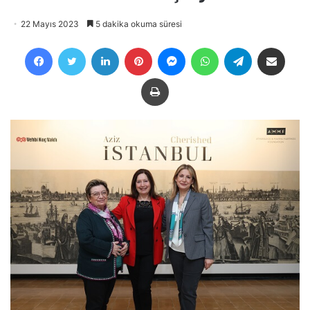
22 Mayıs 2023
5 dakika okuma süresi
Facebook
Twitter
LinkedIn
Pinterest
Messenger
WhatsApp
Telegram
E-Posta ile payla
Yazdır