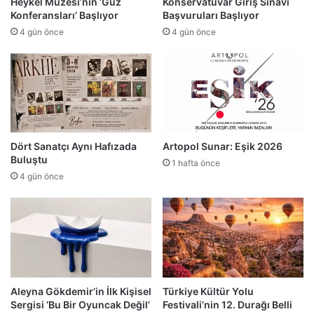
Heykel Müzesi’nin ‘Güz
Konservatuvar Giriş Sınavı
Konferansları’ Başlıyor
Başvuruları Başlıyor
4 gün önce
4 gün önce
Dört Sanatçı Aynı Hafızada
Artopol Sunar: Eşik 2026
Buluştu
1 hafta önce
4 gün önce
Aleyna Gökdemir’in İlk Kişisel
Türkiye Kültür Yolu
Sergisi ‘Bu Bir Oyuncak Değil’
Festivali’nin 12. Durağı Belli