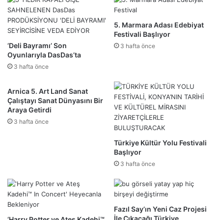
5. Marmara Adası Edebiyat
Festivali Başlıyor
‘Deli Bayramı’ Son
3 hafta önce
Oyunlarıyla DasDas’ta
3 hafta önce
Arnica 5. Art Land Sanat
Çalıştayı Sanat Dünyasını Bir
Araya Getirdi
3 hafta önce
Türkiye Kültür Yolu Festivali
Başlıyor
3 hafta önce
Fazıl Say’ın Yeni Caz Projesi
İle Çıkacağı Türkiye
‘Harry Potter ve Ateş Kadehi™