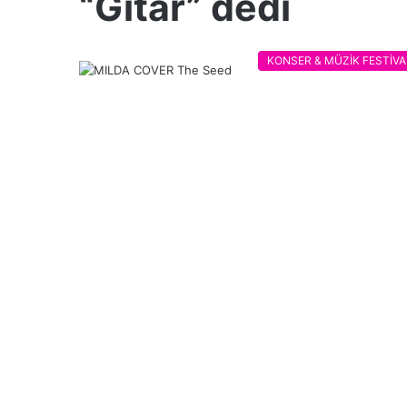
“Gitar” dedi
KONSER & MÜZİK FESTİVA