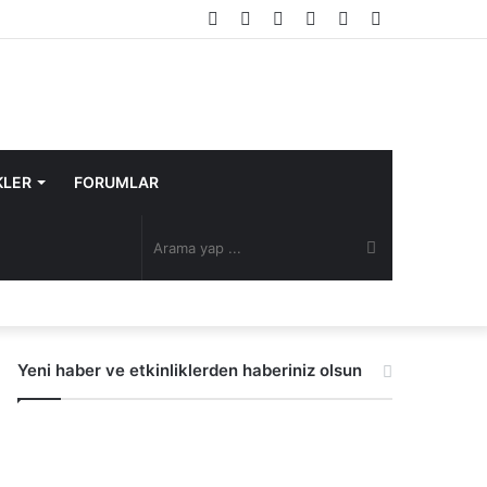
Facebook
Twitter
YouTube
Instagram
Rastgele
Kenar
Makale
Bölmesi
KLER
FORUMLAR
Arama
yap
Yeni haber ve etkinliklerden haberiniz olsun
...