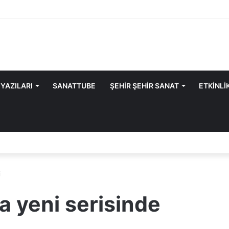
 YAZILARI
SANATTUBE
ŞEHİR ŞEHİR SANAT
ETKİNLİ
i
a yeni serisinde