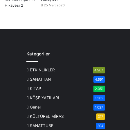
25 Mart 2020
Kategoriler
ETKİNLİKLER
4.967
SANATTAN
4.691
KİTAP
2.051
KÖŞE YAZILARI
1.282
Genel
1.027
KÜLTÜREL MİRAS
317
SANATTUBE
204