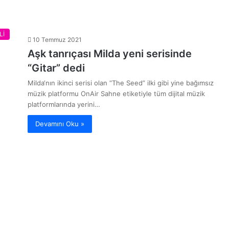
Lİ
10 Temmuz 2021
Aşk tanrıçası Milda yeni serisinde
“Gitar” dedi
Milda‘nın ikinci serisi olan “The Seed” ilki gibi yine bağımsız
müzik platformu OnAir Sahne etiketiyle tüm dijital müzik
platformlarında yerini…
Devamını Oku »