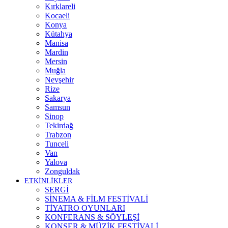
Kırklareli
Kocaeli
Konya
Kütahya
Manisa
Mardin
Mersin
Muğla
Nevşehir
Rize
Sakarya
Samsun
Sinop
Tekirdağ
Trabzon
Tunceli
Van
Yalova
Zonguldak
ETKİNLİKLER
SERGİ
SİNEMA & FİLM FESTİVALİ
TİYATRO OYUNLARI
KONFERANS & SÖYLEŞİ
KONSER & MÜZİK FESTİVALİ