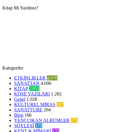
Kitap Mı Yazdınız?
Kategoriler
ETKİNLİKLER
4.970
SANATTAN
4.696
KİTAP
2.051
KÖŞE YAZILARI
1.282
Genel
1.028
KÜLTÜREL MİRAS
317
SANATTUBE
204
Blog
186
YENİ ÇIKAN ALBÜMLER
174
SÖYLEŞİ
171
KENT & MİMARİ
135