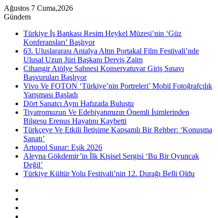
Ağustos 7 Cuma,2026
Gündem
Türkiye İş Bankası Resim Heykel Müzesi’nin ‘Güz
Konferansları’ Başlıyor
63. Uluslararası Antalya Altın Portakal Film Festivali’nde
Ulusal Uzun Jüri Başkanı Derviş Zaim
Cihangir Atölye Sahnesi Konservatuvar Giriş Sınavı
Başvuruları Başlıyor
Vivo Ve FOTON ‘Türkiye’nin Portreleri’ Mobil Fotoğrafçılık
Yarışması Başladı
Dört Sanatçı Aynı Hafızada Buluştu
Tiyatromuzun Ve Edebiyatımızın Önemli İsimlerinden
Bilgesu Erenus Hayatını Kaybetti
Türkçeye Ve Etkili İletişime Kapsamlı Bir Rehber: ‘Konuşma
Sanatı’
Artopol Sunar: Eşik 2026
Aleyna Gökdemir’in İlk Kişisel Sergisi ‘Bu Bir Oyuncak
Değil’
Türkiye Kültür Yolu Festivali’nin 12. Durağı Belli Oldu
Kenar
Bölmesi
Rastgele
Makale
Instagram
YouTube