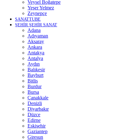
Veysel Boğatepe
Yeşer Yelmez
Zeynepçe
SANATTUBE
ŞEHİR ŞEHİR SANAT
Adana
Adıyaman
Aksaray
Ankara
Antakya
Antalya
Aydın
Balıkesir
Bayburt
Bitlis
Burdur
Bursa
Çanakkale
Denizli
Diyarbakır
Düzce
Edirne
Eskişehir
Gaziantep
Giresun