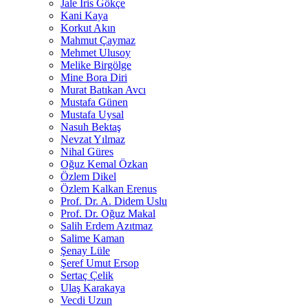
Jale İris Gökçe
Kani Kaya
Korkut Akın
Mahmut Çaymaz
Mehmet Ulusoy
Melike Birgölge
Mine Bora Diri
Murat Batıkan Avcı
Mustafa Günen
Mustafa Uysal
Nasuh Bektaş
Nevzat Yılmaz
Nihal Güres
Oğuz Kemal Özkan
Özlem Dikel
Özlem Kalkan Erenus
Prof. Dr. A. Didem Uslu
Prof. Dr. Oğuz Makal
Salih Erdem Azıtmaz
Salime Kaman
Şenay Lüle
Şeref Umut Ersop
Sertaç Çelik
Ulaş Karakaya
Vecdi Uzun