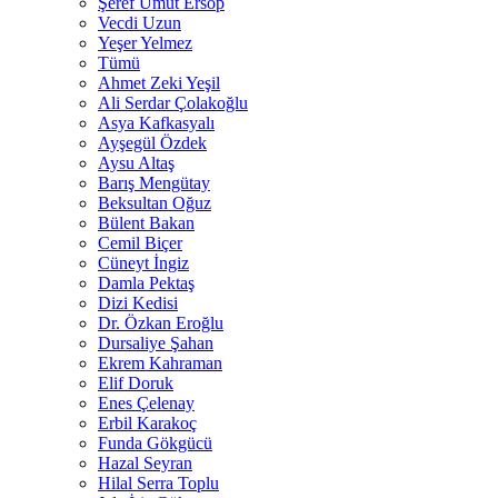
Şeref Umut Ersop
Vecdi Uzun
Yeşer Yelmez
Tümü
Ahmet Zeki Yeşil
Ali Serdar Çolakoğlu
Asya Kafkasyalı
Ayşegül Özdek
Aysu Altaş
Barış Mengütay
Beksultan Oğuz
Bülent Bakan
Cemil Biçer
Cüneyt İngiz
Damla Pektaş
Dizi Kedisi
Dr. Özkan Eroğlu
Dursaliye Şahan
Ekrem Kahraman
Elif Doruk
Enes Çelenay
Erbil Karakoç
Funda Gökgücü
Hazal Seyran
Hilal Serra Toplu