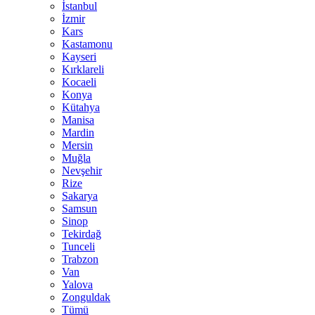
İstanbul
İzmir
Kars
Kastamonu
Kayseri
Kırklareli
Kocaeli
Konya
Kütahya
Manisa
Mardin
Mersin
Muğla
Nevşehir
Rize
Sakarya
Samsun
Sinop
Tekirdağ
Tunceli
Trabzon
Van
Yalova
Zonguldak
Tümü