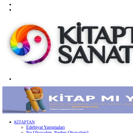
Twitter
Facebook
Menü
KİTAPTAN
Edebiyat Yarışmaları
Ne Okuyalım, Neden Okuyalım?