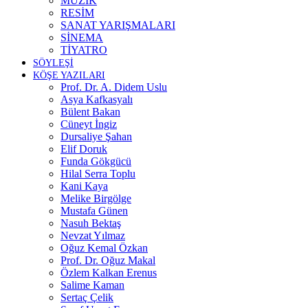
MÜZİK
RESİM
SANAT YARIŞMALARI
SİNEMA
TİYATRO
SÖYLEŞİ
KÖŞE YAZILARI
Prof. Dr. A. Didem Uslu
Asya Kafkasyalı
Bülent Bakan
Cüneyt İngiz
Dursaliye Şahan
Elif Doruk
Funda Gökgücü
Hilal Serra Toplu
Kani Kaya
Melike Birgölge
Mustafa Günen
Nasuh Bektaş
Nevzat Yılmaz
Oğuz Kemal Özkan
Prof. Dr. Oğuz Makal
Özlem Kalkan Erenus
Salime Kaman
Sertaç Çelik