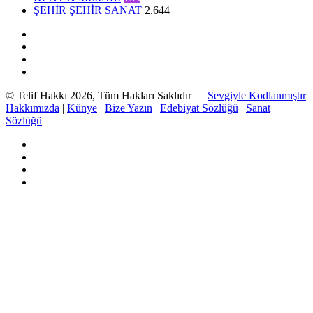
ŞEHİR ŞEHİR SANAT
2.644
Facebook
Twitter
YouTube
Instagram
© Telif Hakkı 2026, Tüm Hakları Saklıdır |
Sevgiyle Kodlanmıştır
Hakkımızda
|
Künye
|
Bize Yazın
|
Edebiyat Sözlüğü
|
Sanat
Sözlüğü
Facebook
Twitter
YouTube
Instagram
Başa
dön
tuşu