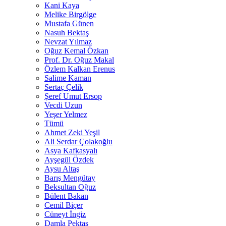
Kani Kaya
Melike Birgölge
Mustafa Günen
Nasuh Bektaş
Nevzat Yılmaz
Oğuz Kemal Özkan
Prof. Dr. Oğuz Makal
Özlem Kalkan Erenus
Salime Kaman
Sertaç Çelik
Şeref Umut Ersop
Vecdi Uzun
Yeşer Yelmez
Tümü
Ahmet Zeki Yeşil
Ali Serdar Çolakoğlu
Asya Kafkasyalı
Ayşegül Özdek
Aysu Altaş
Barış Mengütay
Beksultan Oğuz
Bülent Bakan
Cemil Biçer
Cüneyt İngiz
Damla Pektaş