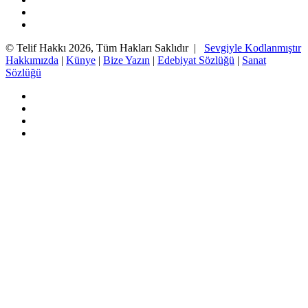
YouTube
Instagram
© Telif Hakkı 2026, Tüm Hakları Saklıdır |
Sevgiyle Kodlanmıştır
Hakkımızda
|
Künye
|
Bize Yazın
|
Edebiyat Sözlüğü
|
Sanat
Sözlüğü
Facebook
Twitter
YouTube
Instagram
Başa
dön
tuşu