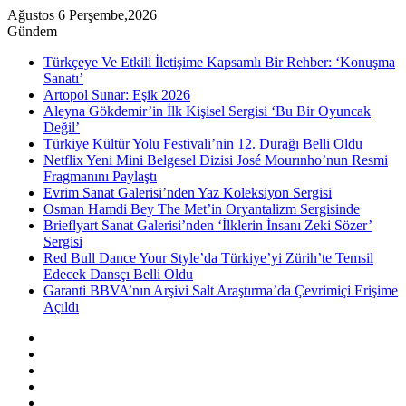
Ağustos 6 Perşembe,2026
Gündem
Türkçeye Ve Etkili İletişime Kapsamlı Bir Rehber: ‘Konuşma
Sanatı’
Artopol Sunar: Eşik 2026
Aleyna Gökdemir’in İlk Kişisel Sergisi ‘Bu Bir Oyuncak
Değil’
Türkiye Kültür Yolu Festivali’nin 12. Durağı Belli Oldu
Netflix Yeni Mini Belgesel Dizisi José Mourınho’nun Resmi
Fragmanını Paylaştı
Evrim Sanat Galerisi’nden Yaz Koleksiyon Sergisi
Osman Hamdi Bey The Met’in Oryantalizm Sergisinde
Brieflyart Sanat Galerisi’nden ‘İlklerin İnsanı Zeki Sözer’
Sergisi
Red Bull Dance Your Style’da Türkiye’yi Zürih’te Temsil
Edecek Dansçı Belli Oldu
Garanti BBVA’nın Arşivi Salt Araştırma’da Çevrimiçi Erişime
Açıldı
Kenar
Bölmesi
Rastgele
Makale
Instagram
YouTube
Twitter