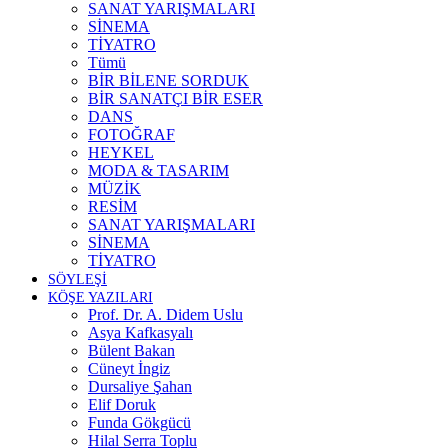
SANAT YARIŞMALARI
SİNEMA
TİYATRO
Tümü
BİR BİLENE SORDUK
BİR SANATÇI BİR ESER
DANS
FOTOĞRAF
HEYKEL
MODA & TASARIM
MÜZİK
RESİM
SANAT YARIŞMALARI
SİNEMA
TİYATRO
SÖYLEŞİ
KÖŞE YAZILARI
Prof. Dr. A. Didem Uslu
Asya Kafkasyalı
Bülent Bakan
Cüneyt İngiz
Dursaliye Şahan
Elif Doruk
Funda Gökgücü
Hilal Serra Toplu