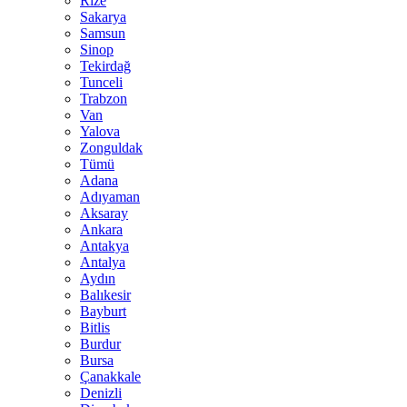
Rize
Sakarya
Samsun
Sinop
Tekirdağ
Tunceli
Trabzon
Van
Yalova
Zonguldak
Tümü
Adana
Adıyaman
Aksaray
Ankara
Antakya
Antalya
Aydın
Balıkesir
Bayburt
Bitlis
Burdur
Bursa
Çanakkale
Denizli