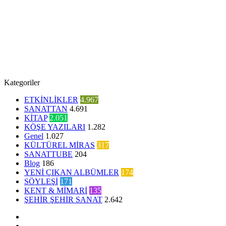
Kategoriler
ETKİNLİKLER
4.967
SANATTAN
4.691
KİTAP
2.051
KÖŞE YAZILARI
1.282
Genel
1.027
KÜLTÜREL MİRAS
317
SANATTUBE
204
Blog
186
YENİ ÇIKAN ALBÜMLER
174
SÖYLEŞİ
171
KENT & MİMARİ
135
ŞEHİR ŞEHİR SANAT
2.642
Facebook
Twitter