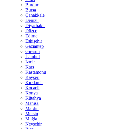
Burdur
Bursa
Çanakkale
Denizli
Diyarbakır
Düzce
Edirne
Eskişehir
Gaziantep
Giresun
İstanbul
İzmir
Kars
Kastamonu
Kayseri
Kırklareli
Kocaeli
Konya
Kütahya
Manisa
Mardin
Mersin
Muğla
Nevşehir