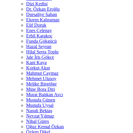
Dizi Kedisi
Dr. Özkan Eroğlu
Dursaliye Şahan
Ekrem Kahraman
Elif Doruk
Enes Çelenay
Erbil Karakoç
Funda Gökgücü
Hazal Seyran
Hilal Serra Toplu
Jale İris Gökçe
Kani Kaya
Korkut Akın
Mahmut Çaymaz
Mehmet Ulusoy
Melike Birgölge
Mine Bora Diri
Murat Batıkan Avcı
Mustafa Günen
Mustafa Uysal
Nasuh Bektaş
Nevzat Yılmaz
Nihal Güres
Oğuz Kemal Özkan
Özlem Dikel