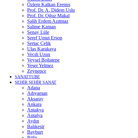
Özlem Kalkan Erenus
Prof. Dr. A. Didem Uslu
Prof. Dr. Oğuz Makal
Salih Erdem Azıtmaz
Salime Kaman
Şenay Lüle
Şeref Umut Ersop
Sertaç Çelik
Ulaş Karakaya
Vecdi Uzun
Veysel Boğatepe
Yeşer Yelmez
Zeynepçe
SANATTUBE
ŞEHİR ŞEHİR SANAT
Adana
Adıyaman
Aksaray
Ankara
Antakya
Antalya
Aydın
Balıkesir
Bayburt
Bitlis