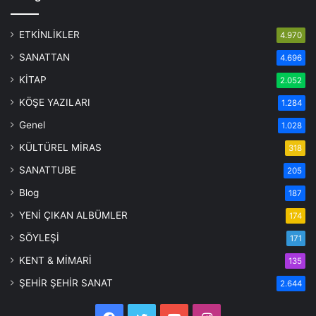
ETKİNLİKLER
4.970
SANATTAN
4.696
KİTAP
2.052
KÖŞE YAZILARI
1.284
Genel
1.028
KÜLTÜREL MİRAS
318
SANATTUBE
205
Blog
187
YENİ ÇIKAN ALBÜMLER
174
SÖYLEŞİ
171
KENT & MİMARİ
135
ŞEHİR ŞEHİR SANAT
2.644