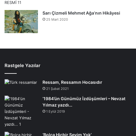
Sarı Çizmeli Mehmet Ağa’nın Hikâyesi
25 Mart 2020
Rastgele Yazılar
Ressam, Ressamın Hocasıdır
21 Şubat 2021
‘1984’ün Günümüz İzdüşümleri – Nevzat
Yılmaz yazdı…
1 Eylül 2019
‘Bolca Hiçbir Şeyim Yok’