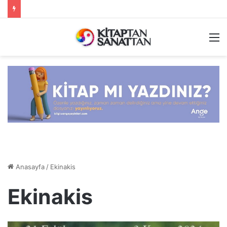
M
Anasayfa
/
Ekinakis
Ekinakis