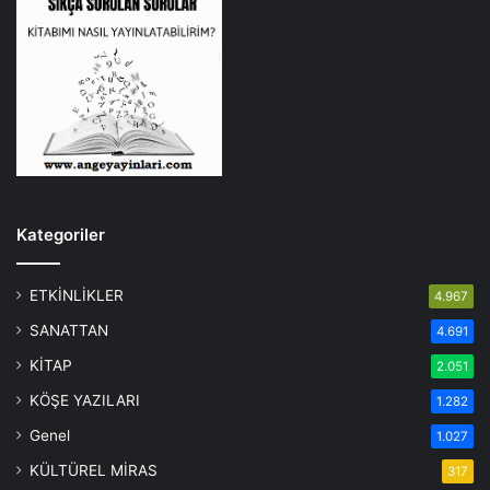
Kategoriler
ETKİNLİKLER
4.967
SANATTAN
4.691
KİTAP
2.051
KÖŞE YAZILARI
1.282
Genel
1.027
KÜLTÜREL MİRAS
317