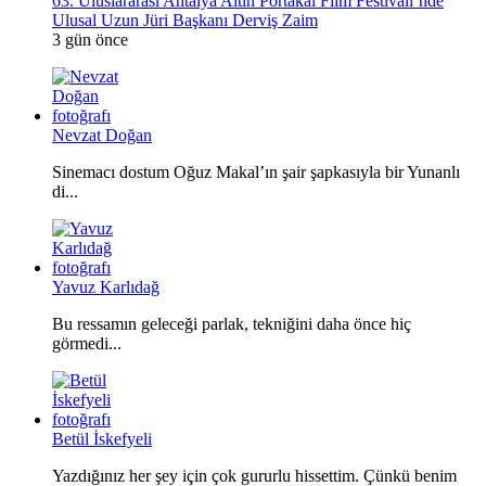
63. Uluslararası Antalya Altın Portakal Film Festivali’nde
Ulusal Uzun Jüri Başkanı Derviş Zaim
3 gün önce
Nevzat Doğan
Sinemacı dostum Oğuz Makal’ın şair şapkasıyla bir Yunanlı
di...
Yavuz Karlıdağ
Bu ressamın geleceği parlak, tekniğini daha önce hiç
görmedi...
Betül İskefyeli
Yazdığınız her şey için çok gururlu hissettim. Çünkü benim