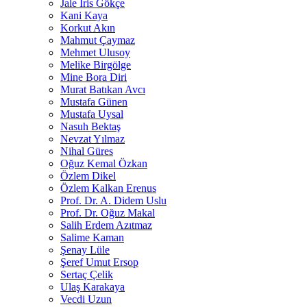
Jale İris Gökçe
Kani Kaya
Korkut Akın
Mahmut Çaymaz
Mehmet Ulusoy
Melike Birgölge
Mine Bora Diri
Murat Batıkan Avcı
Mustafa Günen
Mustafa Uysal
Nasuh Bektaş
Nevzat Yılmaz
Nihal Güres
Oğuz Kemal Özkan
Özlem Dikel
Özlem Kalkan Erenus
Prof. Dr. A. Didem Uslu
Prof. Dr. Oğuz Makal
Salih Erdem Azıtmaz
Salime Kaman
Şenay Lüle
Şeref Umut Ersop
Sertaç Çelik
Ulaş Karakaya
Vecdi Uzun