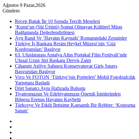
Ağustos 9 Pazar,2026
Gündem
Recep Batuk İle 10 Soruda Tercih Meselesi
‘Kurut’un (Süt Ürünü) Somut Olmayan Kültürel Miras
Bağlamında Değerlendirilmesi
Ayn Rand Ve ‘Hayatın Kaynağı’ Romanındaki Zenginler
Türkiye İş Bankası Resim Heykel Müzesi’nin ‘Güz
Konferansları’ Başlıyor
63. Uluslararası Antalya Altın Portakal Film Festivali’nde
Ulusal Uzun Jüri Başkanı Derviş Zaim
Cihangir Atölye Sahnesi Konservatuvar Giriş Sınavı
Başvuruları Başlıyor
Vivo Ve FOTON ‘Türkiye’nin Portreleri’ Mobil Fotoğrafçılık
Yarışması Başladı
Dört Sanatçı Aynı Hafızada Buluştu
Tiyatromuzun Ve Edebiyatımızın Önemli İsimlerinden
Bilgesu Erenus Hayatını Kaybetti
Türkçeye Ve Etkili İletişime Kapsamlı Bir Rehber: ‘Konuşma
Sanatı’
Kenar
Bölmesi
Rastgele
Makale
Instagram
YouTube