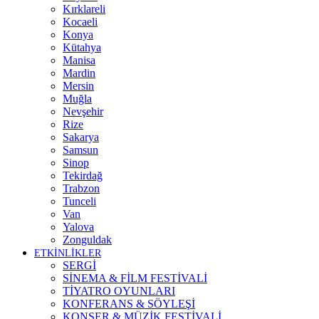
Kırklareli
Kocaeli
Konya
Kütahya
Manisa
Mardin
Mersin
Muğla
Nevşehir
Rize
Sakarya
Samsun
Sinop
Tekirdağ
Trabzon
Tunceli
Van
Yalova
Zonguldak
ETKİNLİKLER
SERGİ
SİNEMA & FİLM FESTİVALİ
TİYATRO OYUNLARI
KONFERANS & SÖYLEŞİ
KONSER & MÜZİK FESTİVALİ