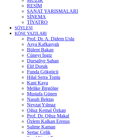
MÜZİK
RESİM
SANAT YARIŞMALARI
SİNEMA
TİYATRO
SÖYLEŞİ
KÖŞE YAZILARI
Prof. Dr. A. Didem Uslu
Asya Kafkasyalı
Bülent Bakan
Cüneyt İngiz
Dursaliye Şahan
Elif Doruk
Funda Gökgücü
Hilal Serra Toplu
Kani Kaya
Melike Birgölge
Mustafa Günen
Nasuh Bektaş
Nevzat Yılmaz
Oğuz Kemal Özkan
Prof. Dr. Oğuz Makal
Özlem Kalkan Erenus
Salime Kaman
Sertaç Çelik