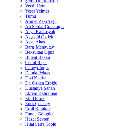
Şeref Umut Ersop
Vecdi Uzun
Yeşer Yelmez
Tümü
Ahmet Zeki Yeşil
Ali Serdar Çolakoğlu
Asya Kafkasyalı
Ayşegül Özdek
Aysu Altaş
Barış Mengütay
Beksultan Oğuz
Bülent Bakan
Cemil Biçer
Cüneyt İngiz
Damla Pektaş
Dizi Kedisi
Dr. Özkan Eroğlu
Dursaliye Şahan
Ekrem Kahraman
Elif Doruk
Enes Çelenay
Erbil Karakoç
Funda Gökgücü
Hazal Seyran
Hilal Serra Toplu