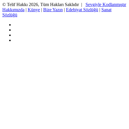
© Telif Hakkı 2026, Tüm Hakları Saklıdır |
Sevgiyle Kodlanmıştır
Hakkımızda
|
Künye
|
Bize Yazın
|
Edebiyat Sözlüğü
|
Sanat
Sözlüğü
Facebook
Twitter
YouTube
Instagram
Başa
dön
tuşu