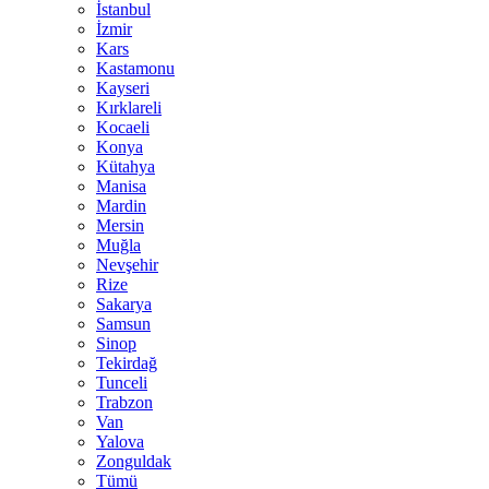
İstanbul
İzmir
Kars
Kastamonu
Kayseri
Kırklareli
Kocaeli
Konya
Kütahya
Manisa
Mardin
Mersin
Muğla
Nevşehir
Rize
Sakarya
Samsun
Sinop
Tekirdağ
Tunceli
Trabzon
Van
Yalova
Zonguldak
Tümü