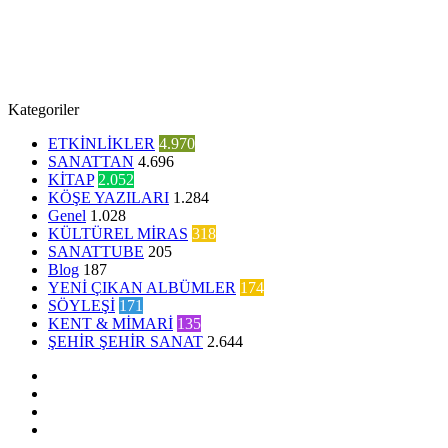
Kategoriler
ETKİNLİKLER
4.970
SANATTAN
4.696
KİTAP
2.052
KÖŞE YAZILARI
1.284
Genel
1.028
KÜLTÜREL MİRAS
318
SANATTUBE
205
Blog
187
YENİ ÇIKAN ALBÜMLER
174
SÖYLEŞİ
171
KENT & MİMARİ
135
ŞEHİR ŞEHİR SANAT
2.644
Facebook
Twitter
YouTube
Instagram