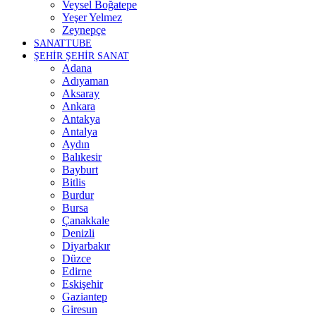
Veysel Boğatepe
Yeşer Yelmez
Zeynepçe
SANATTUBE
ŞEHİR ŞEHİR SANAT
Adana
Adıyaman
Aksaray
Ankara
Antakya
Antalya
Aydın
Balıkesir
Bayburt
Bitlis
Burdur
Bursa
Çanakkale
Denizli
Diyarbakır
Düzce
Edirne
Eskişehir
Gaziantep
Giresun