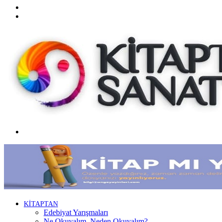
Twitter
Facebook
Menü
KİTAPTAN
Edebiyat Yarışmaları
Ne Okuyalım, Neden Okuyalım?