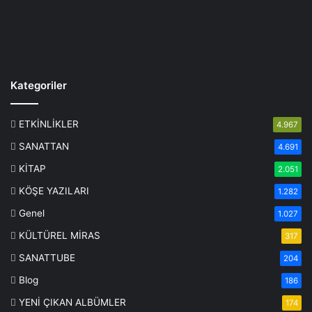
Kategoriler
ETKİNLİKLER
4.967
SANATTAN
4.691
KİTAP
2.051
KÖŞE YAZILARI
1.282
Genel
1.027
KÜLTÜREL MİRAS
317
SANATTUBE
204
Blog
186
YENİ ÇIKAN ALBÜMLER
174