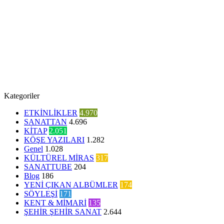
Kategoriler
ETKİNLİKLER
4.970
SANATTAN
4.696
KİTAP
2.051
KÖŞE YAZILARI
1.282
Genel
1.028
KÜLTÜREL MİRAS
317
SANATTUBE
204
Blog
186
YENİ ÇIKAN ALBÜMLER
174
SÖYLEŞİ
171
KENT & MİMARİ
135
ŞEHİR ŞEHİR SANAT
2.644