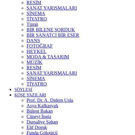
RESİM
SANAT YARIŞMALARI
SİNEMA
TİYATRO
Tümü
BİR BİLENE SORDUK
BİR SANATÇI BİR ESER
DANS
FOTOĞRAF
HEYKEL
MODA & TASARIM
MÜZİK
RESİM
SANAT YARIŞMALARI
SİNEMA
TİYATRO
SÖYLEŞİ
KÖŞE YAZILARI
Prof. Dr. A. Didem Uslu
Asya Kafkasyalı
Bülent Bakan
Cüneyt İngiz
Dursaliye Şahan
Elif Doruk
Funda Gökgücü