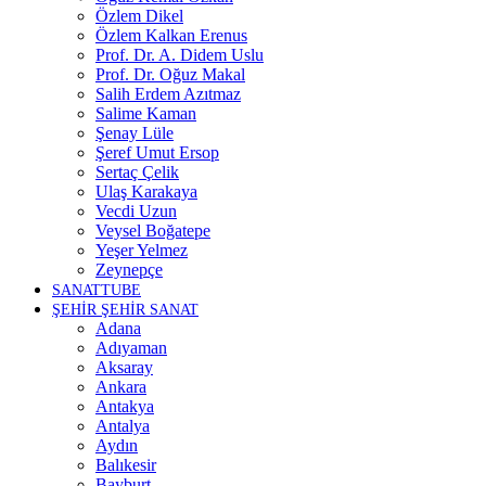
Özlem Dikel
Özlem Kalkan Erenus
Prof. Dr. A. Didem Uslu
Prof. Dr. Oğuz Makal
Salih Erdem Azıtmaz
Salime Kaman
Şenay Lüle
Şeref Umut Ersop
Sertaç Çelik
Ulaş Karakaya
Vecdi Uzun
Veysel Boğatepe
Yeşer Yelmez
Zeynepçe
SANATTUBE
ŞEHİR ŞEHİR SANAT
Adana
Adıyaman
Aksaray
Ankara
Antakya
Antalya
Aydın
Balıkesir
Bayburt