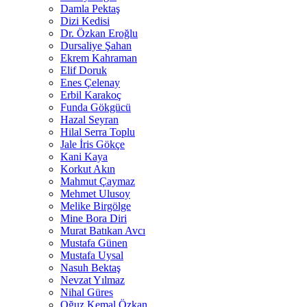
Damla Pektaş
Dizi Kedisi
Dr. Özkan Eroğlu
Dursaliye Şahan
Ekrem Kahraman
Elif Doruk
Enes Çelenay
Erbil Karakoç
Funda Gökgücü
Hazal Seyran
Hilal Serra Toplu
Jale İris Gökçe
Kani Kaya
Korkut Akın
Mahmut Çaymaz
Mehmet Ulusoy
Melike Birgölge
Mine Bora Diri
Murat Batıkan Avcı
Mustafa Günen
Mustafa Uysal
Nasuh Bektaş
Nevzat Yılmaz
Nihal Güres
Oğuz Kemal Özkan