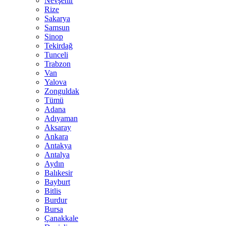
Nevşehir
Rize
Sakarya
Samsun
Sinop
Tekirdağ
Tunceli
Trabzon
Van
Yalova
Zonguldak
Tümü
Adana
Adıyaman
Aksaray
Ankara
Antakya
Antalya
Aydın
Balıkesir
Bayburt
Bitlis
Burdur
Bursa
Çanakkale