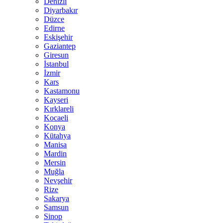
Denizli
Diyarbakır
Düzce
Edirne
Eskişehir
Gaziantep
Giresun
İstanbul
İzmir
Kars
Kastamonu
Kayseri
Kırklareli
Kocaeli
Konya
Kütahya
Manisa
Mardin
Mersin
Muğla
Nevşehir
Rize
Sakarya
Samsun
Sinop