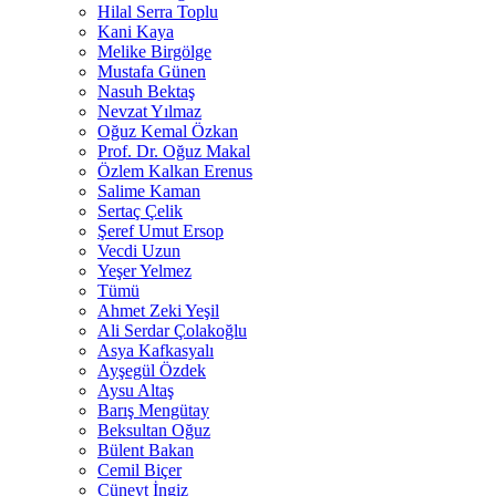
Hilal Serra Toplu
Kani Kaya
Melike Birgölge
Mustafa Günen
Nasuh Bektaş
Nevzat Yılmaz
Oğuz Kemal Özkan
Prof. Dr. Oğuz Makal
Özlem Kalkan Erenus
Salime Kaman
Sertaç Çelik
Şeref Umut Ersop
Vecdi Uzun
Yeşer Yelmez
Tümü
Ahmet Zeki Yeşil
Ali Serdar Çolakoğlu
Asya Kafkasyalı
Ayşegül Özdek
Aysu Altaş
Barış Mengütay
Beksultan Oğuz
Bülent Bakan
Cemil Biçer
Cüneyt İngiz