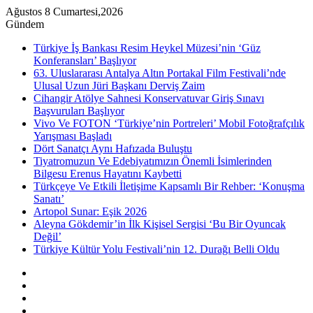
Ağustos 8 Cumartesi,2026
Gündem
Türkiye İş Bankası Resim Heykel Müzesi’nin ‘Güz
Konferansları’ Başlıyor
63. Uluslararası Antalya Altın Portakal Film Festivali’nde
Ulusal Uzun Jüri Başkanı Derviş Zaim
Cihangir Atölye Sahnesi Konservatuvar Giriş Sınavı
Başvuruları Başlıyor
Vivo Ve FOTON ‘Türkiye’nin Portreleri’ Mobil Fotoğrafçılık
Yarışması Başladı
Dört Sanatçı Aynı Hafızada Buluştu
Tiyatromuzun Ve Edebiyatımızın Önemli İsimlerinden
Bilgesu Erenus Hayatını Kaybetti
Türkçeye Ve Etkili İletişime Kapsamlı Bir Rehber: ‘Konuşma
Sanatı’
Artopol Sunar: Eşik 2026
Aleyna Gökdemir’in İlk Kişisel Sergisi ‘Bu Bir Oyuncak
Değil’
Türkiye Kültür Yolu Festivali’nin 12. Durağı Belli Oldu
Kenar
Bölmesi
Rastgele
Makale
Instagram
YouTube