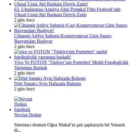
63. Uluslararası Antalya Altın Portakal Film Festivali’nde
Ulusal Uzun Jüri Başkanı Derviş Zaim
2 gün önce
Cihangir Atölye Sahnesi Konservatuvar Giriş Sınavı
Başvuruları Başlıyor
2 gün önce
Vivo Ve FOTON ‘Türkiye’nin Portreleri’ Mobil Fotoğrafçılık
Yarışması Başladı
2 gün önce
Dört Sanatçı Aynı Hafızada Buluştu
2 gün önce
Nevzat Doğan
Sinemacı dostum Oğuz Makal’ın şair şapkasıyla bir Yunanlı
di...