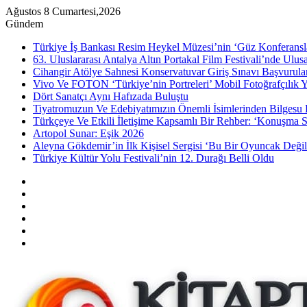
Ağustos 8 Cumartesi,2026
Gündem
Türkiye İş Bankası Resim Heykel Müzesi’nin ‘Güz Konferansla
63. Uluslararası Antalya Altın Portakal Film Festivali’nde Ulu
Cihangir Atölye Sahnesi Konservatuvar Giriş Sınavı Başvurular
Vivo Ve FOTON ‘Türkiye’nin Portreleri’ Mobil Fotoğrafçılık Y
Dört Sanatçı Aynı Hafızada Buluştu
Tiyatromuzun Ve Edebiyatımızın Önemli İsimlerinden Bilgesu 
Türkçeye Ve Etkili İletişime Kapsamlı Bir Rehber: ‘Konuşma S
Artopol Sunar: Eşik 2026
Aleyna Gökdemir’in İlk Kişisel Sergisi ‘Bu Bir Oyuncak Değil
Türkiye Kültür Yolu Festivali’nin 12. Durağı Belli Oldu
Kenar
Bölmesi
Rastgele
Makale
Instagram
YouTube
Twitter
Facebook