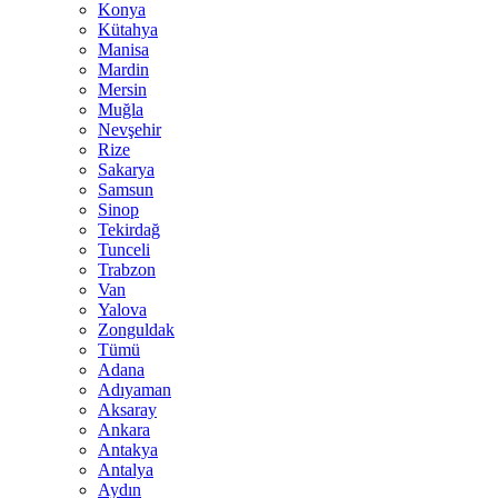
Konya
Kütahya
Manisa
Mardin
Mersin
Muğla
Nevşehir
Rize
Sakarya
Samsun
Sinop
Tekirdağ
Tunceli
Trabzon
Van
Yalova
Zonguldak
Tümü
Adana
Adıyaman
Aksaray
Ankara
Antakya
Antalya
Aydın