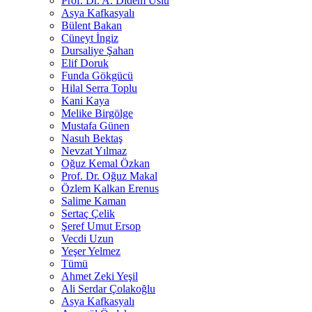
Prof. Dr. A. Didem Uslu
Asya Kafkasyalı
Bülent Bakan
Cüneyt İngiz
Dursaliye Şahan
Elif Doruk
Funda Gökgücü
Hilal Serra Toplu
Kani Kaya
Melike Birgölge
Mustafa Günen
Nasuh Bektaş
Nevzat Yılmaz
Oğuz Kemal Özkan
Prof. Dr. Oğuz Makal
Özlem Kalkan Erenus
Salime Kaman
Sertaç Çelik
Şeref Umut Ersop
Vecdi Uzun
Yeşer Yelmez
Tümü
Ahmet Zeki Yeşil
Ali Serdar Çolakoğlu
Asya Kafkasyalı