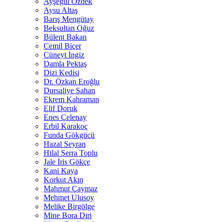
Ayşegül Özdek
Aysu Altaş
Barış Mengütay
Beksultan Oğuz
Bülent Bakan
Cemil Biçer
Cüneyt İngiz
Damla Pektaş
Dizi Kedisi
Dr. Özkan Eroğlu
Dursaliye Şahan
Ekrem Kahraman
Elif Doruk
Enes Çelenay
Erbil Karakoç
Funda Gökgücü
Hazal Seyran
Hilal Serra Toplu
Jale İris Gökçe
Kani Kaya
Korkut Akın
Mahmut Çaymaz
Mehmet Ulusoy
Melike Birgölge
Mine Bora Diri