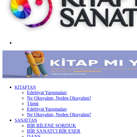
Menü
KİTAPTAN
Edebiyat Yarışmaları
Ne Okuyalım, Neden Okuyalım?
Tümü
Edebiyat Yarışmaları
Ne Okuyalım, Neden Okuyalım?
SANATTAN
BİR BİLENE SORDUK
BİR SANATÇI BİR ESER
DANS