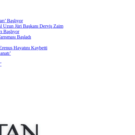
rı’ Başlıyor
sal Uzun Jüri Başkanı Derviş Zaim
ı Başlıyor
arışması Başladı
Erenus Hayatını Kaybetti
anatı’
’