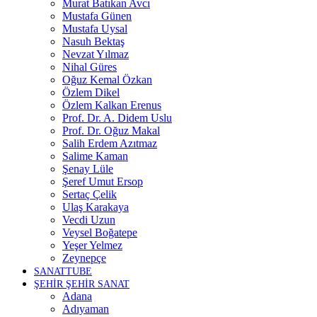
Murat Batıkan Avcı
Mustafa Günen
Mustafa Uysal
Nasuh Bektaş
Nevzat Yılmaz
Nihal Güres
Oğuz Kemal Özkan
Özlem Dikel
Özlem Kalkan Erenus
Prof. Dr. A. Didem Uslu
Prof. Dr. Oğuz Makal
Salih Erdem Azıtmaz
Salime Kaman
Şenay Lüle
Şeref Umut Ersop
Sertaç Çelik
Ulaş Karakaya
Vecdi Uzun
Veysel Boğatepe
Yeşer Yelmez
Zeynepçe
SANATTUBE
ŞEHİR ŞEHİR SANAT
Adana
Adıyaman