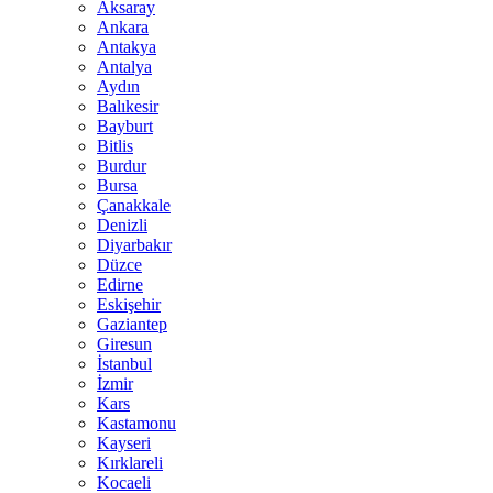
Aksaray
Ankara
Antakya
Antalya
Aydın
Balıkesir
Bayburt
Bitlis
Burdur
Bursa
Çanakkale
Denizli
Diyarbakır
Düzce
Edirne
Eskişehir
Gaziantep
Giresun
İstanbul
İzmir
Kars
Kastamonu
Kayseri
Kırklareli
Kocaeli