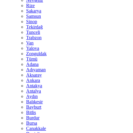
Nevşehir
Rize
Sakarya
Samsun
Sinop
Tekirdağ
Tunceli
Trabzon
Van
Yalova
Zonguldak
Tümü
Adana
Adıyaman
Aksaray
Ankara
Antakya
Antalya
Aydın
Balıkesir
Bayburt
Bitlis
Burdur
Bursa
Çanakkale