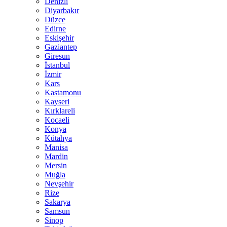
Denizli
Diyarbakır
Düzce
Edirne
Eskişehir
Gaziantep
Giresun
İstanbul
İzmir
Kars
Kastamonu
Kayseri
Kırklareli
Kocaeli
Konya
Kütahya
Manisa
Mardin
Mersin
Muğla
Nevşehir
Rize
Sakarya
Samsun
Sinop