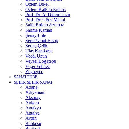
Özlem Dikel
Özlem Kalkan Erenus
Prof. Dr. A. Didem Uslu
Prof. Dr. Oğuz Makal
Salih Erdem Azıtmaz
Salime Kaman
Şenay Lüle
Şeref Umut Ersop
Sertaç Çelik
Ulaş Karakaya
Vecdi Uzun
Veysel Boğatepe
Yeşer Yelmez
Zeynepçe
SANATTUBE
ŞEHİR ŞEHİR SANAT
Adana
Adıyaman
Aksaray
Ankara
Antakya
Antalya
Aydın
Balıkesir
Bayburt