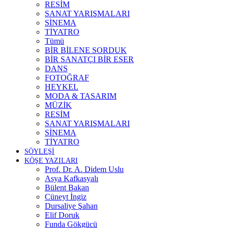
RESİM
SANAT YARIŞMALARI
SİNEMA
TİYATRO
Tümü
BİR BİLENE SORDUK
BİR SANATÇI BİR ESER
DANS
FOTOĞRAF
HEYKEL
MODA & TASARIM
MÜZİK
RESİM
SANAT YARIŞMALARI
SİNEMA
TİYATRO
SÖYLEŞİ
KÖŞE YAZILARI
Prof. Dr. A. Didem Uslu
Asya Kafkasyalı
Bülent Bakan
Cüneyt İngiz
Dursaliye Şahan
Elif Doruk
Funda Gökgücü