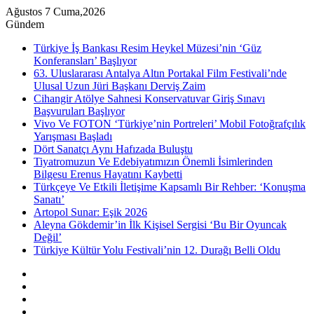
Ağustos 7 Cuma,2026
Gündem
Türkiye İş Bankası Resim Heykel Müzesi’nin ‘Güz
Konferansları’ Başlıyor
63. Uluslararası Antalya Altın Portakal Film Festivali’nde
Ulusal Uzun Jüri Başkanı Derviş Zaim
Cihangir Atölye Sahnesi Konservatuvar Giriş Sınavı
Başvuruları Başlıyor
Vivo Ve FOTON ‘Türkiye’nin Portreleri’ Mobil Fotoğrafçılık
Yarışması Başladı
Dört Sanatçı Aynı Hafızada Buluştu
Tiyatromuzun Ve Edebiyatımızın Önemli İsimlerinden
Bilgesu Erenus Hayatını Kaybetti
Türkçeye Ve Etkili İletişime Kapsamlı Bir Rehber: ‘Konuşma
Sanatı’
Artopol Sunar: Eşik 2026
Aleyna Gökdemir’in İlk Kişisel Sergisi ‘Bu Bir Oyuncak
Değil’
Türkiye Kültür Yolu Festivali’nin 12. Durağı Belli Oldu
Kenar
Bölmesi
Rastgele
Makale
Instagram
YouTube