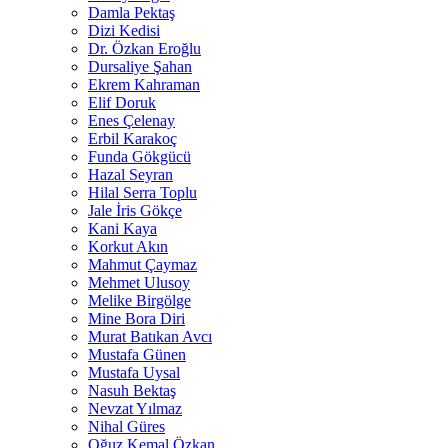
Damla Pektaş
Dizi Kedisi
Dr. Özkan Eroğlu
Dursaliye Şahan
Ekrem Kahraman
Elif Doruk
Enes Çelenay
Erbil Karakoç
Funda Gökgücü
Hazal Seyran
Hilal Serra Toplu
Jale İris Gökçe
Kani Kaya
Korkut Akın
Mahmut Çaymaz
Mehmet Ulusoy
Melike Birgölge
Mine Bora Diri
Murat Batıkan Avcı
Mustafa Günen
Mustafa Uysal
Nasuh Bektaş
Nevzat Yılmaz
Nihal Güres
Oğuz Kemal Özkan