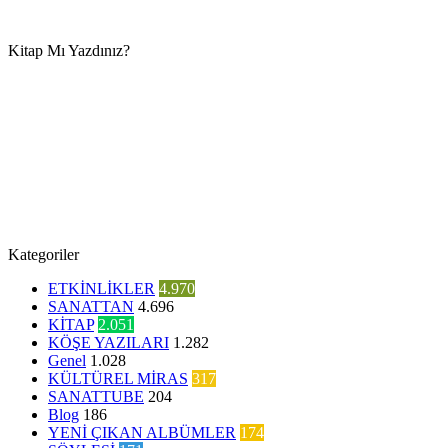
Kitap Mı Yazdınız?
Kategoriler
ETKİNLİKLER
4.970
SANATTAN
4.696
KİTAP
2.051
KÖŞE YAZILARI
1.282
Genel
1.028
KÜLTÜREL MİRAS
317
SANATTUBE
204
Blog
186
YENİ ÇIKAN ALBÜMLER
174