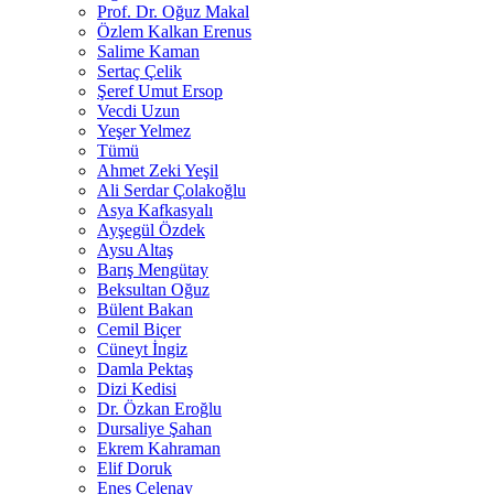
Prof. Dr. Oğuz Makal
Özlem Kalkan Erenus
Salime Kaman
Sertaç Çelik
Şeref Umut Ersop
Vecdi Uzun
Yeşer Yelmez
Tümü
Ahmet Zeki Yeşil
Ali Serdar Çolakoğlu
Asya Kafkasyalı
Ayşegül Özdek
Aysu Altaş
Barış Mengütay
Beksultan Oğuz
Bülent Bakan
Cemil Biçer
Cüneyt İngiz
Damla Pektaş
Dizi Kedisi
Dr. Özkan Eroğlu
Dursaliye Şahan
Ekrem Kahraman
Elif Doruk
Enes Çelenay