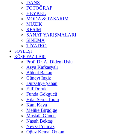
DANS
FOTOĞRAF
HEYKEL
MODA & TASARIM
MÜZİK
RESİM
SANAT YARIŞMALARI
SİNEMA
TİYATRO
SÖYLEŞİ
KÖŞE YAZILARI
Prof. Dr. A. Didem Uslu
Asya Kafkasyalı
Bülent Bakan
Cüneyt İngiz
Dursaliye Şahan
Elif Doruk
Funda Gökgücü
Hilal Serra Toplu
Kani Kaya
Melike Birgölge
Mustafa Günen
Nasuh Bektaş
Nevzat Yılmaz
Oğuz Kemal Özkan