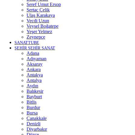
Şeref Umut Ersop
Sertaç Çelik
Ulaş Karakaya
Vecdi Uzun
Veysel Boğatepe
Yeşer Yelmez
Zeynepçe
SANATTUBE
ŞEHİR ŞEHİR SANAT
Adana
Adıyaman
Aksaray
Ankara
Antakya
Antalya
Aydın
Balıkesir
Bayburt
Bitlis
Burdur
Bursa
Çanakkale
Denizli
Diyarbakır
Düzce