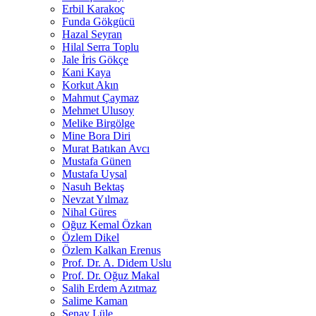
Erbil Karakoç
Funda Gökgücü
Hazal Seyran
Hilal Serra Toplu
Jale İris Gökçe
Kani Kaya
Korkut Akın
Mahmut Çaymaz
Mehmet Ulusoy
Melike Birgölge
Mine Bora Diri
Murat Batıkan Avcı
Mustafa Günen
Mustafa Uysal
Nasuh Bektaş
Nevzat Yılmaz
Nihal Güres
Oğuz Kemal Özkan
Özlem Dikel
Özlem Kalkan Erenus
Prof. Dr. A. Didem Uslu
Prof. Dr. Oğuz Makal
Salih Erdem Azıtmaz
Salime Kaman
Şenay Lüle