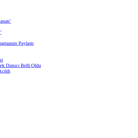
anatı’
’
agmanını Paylaştı
si
ek Dansçı Belli Oldu
Açıldı