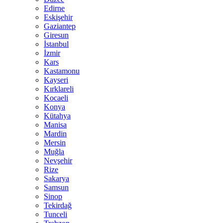
Edirne
Eskişehir
Gaziantep
Giresun
İstanbul
İzmir
Kars
Kastamonu
Kayseri
Kırklareli
Kocaeli
Konya
Kütahya
Manisa
Mardin
Mersin
Muğla
Nevşehir
Rize
Sakarya
Samsun
Sinop
Tekirdağ
Tunceli