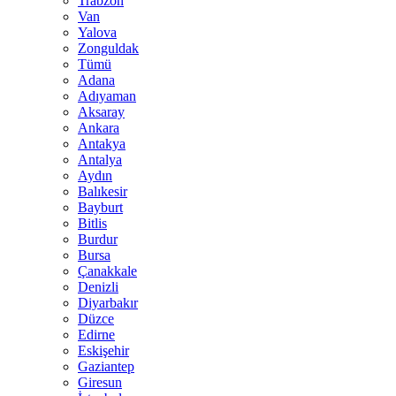
Trabzon
Van
Yalova
Zonguldak
Tümü
Adana
Adıyaman
Aksaray
Ankara
Antakya
Antalya
Aydın
Balıkesir
Bayburt
Bitlis
Burdur
Bursa
Çanakkale
Denizli
Diyarbakır
Düzce
Edirne
Eskişehir
Gaziantep
Giresun