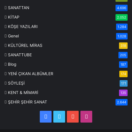
SANATTAN
4.696
KİTAP
2.052
KÖŞE YAZILARI
1.284
Genel
1.028
KÜLTÜREL MİRAS
318
SANATTUBE
205
Blog
187
YENİ ÇIKAN ALBÜMLER
174
SÖYLEŞİ
171
KENT & MİMARİ
135
ŞEHİR ŞEHİR SANAT
2.644
Facebook
Twitter
YouTube
Instagram