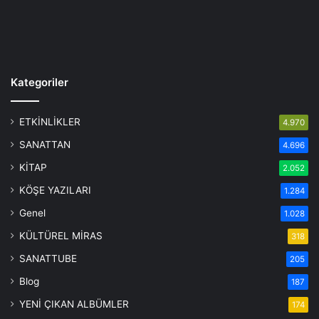
Kategoriler
ETKİNLİKLER
4.970
SANATTAN
4.696
KİTAP
2.052
KÖŞE YAZILARI
1.284
Genel
1.028
KÜLTÜREL MİRAS
318
SANATTUBE
205
Blog
187
YENİ ÇIKAN ALBÜMLER
174