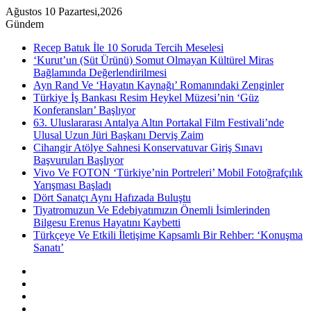
Ağustos 10 Pazartesi,2026
Gündem
Recep Batuk İle 10 Soruda Tercih Meselesi
‘Kurut’un (Süt Ürünü) Somut Olmayan Kültürel Miras
Bağlamında Değerlendirilmesi
Ayn Rand Ve ‘Hayatın Kaynağı’ Romanındaki Zenginler
Türkiye İş Bankası Resim Heykel Müzesi’nin ‘Güz
Konferansları’ Başlıyor
63. Uluslararası Antalya Altın Portakal Film Festivali’nde
Ulusal Uzun Jüri Başkanı Derviş Zaim
Cihangir Atölye Sahnesi Konservatuvar Giriş Sınavı
Başvuruları Başlıyor
Vivo Ve FOTON ‘Türkiye’nin Portreleri’ Mobil Fotoğrafçılık
Yarışması Başladı
Dört Sanatçı Aynı Hafızada Buluştu
Tiyatromuzun Ve Edebiyatımızın Önemli İsimlerinden
Bilgesu Erenus Hayatını Kaybetti
Türkçeye Ve Etkili İletişime Kapsamlı Bir Rehber: ‘Konuşma
Sanatı’
Kenar
Bölmesi
Rastgele
Makale
Instagram
YouTube