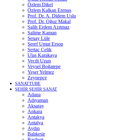
Özlem Dikel
Özlem Kalkan Erenus
Prof. Dr. A. Didem Uslu
Prof. Dr. Oğuz Makal
Salih Erdem Azıtmaz
Salime Kaman
Şenay Lüle
Şeref Umut Ersop
Sertaç Çelik
Ulaş Karakaya
Vecdi Uzun
Veysel Boğatepe
Yeşer Yelmez
Zeynepçe
SANATTUBE
ŞEHİR ŞEHİR SANAT
Adana
Adıyaman
Aksaray
Ankara
Antakya
Antalya
Aydın
Balıkesir
Bayburt