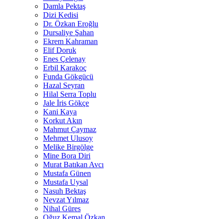
Damla Pektaş
Dizi Kedisi
Dr. Özkan Eroğlu
Dursaliye Şahan
Ekrem Kahraman
Elif Doruk
Enes Çelenay
Erbil Karakoç
Funda Gökgücü
Hazal Seyran
Hilal Serra Toplu
Jale İris Gökçe
Kani Kaya
Korkut Akın
Mahmut Çaymaz
Mehmet Ulusoy
Melike Birgölge
Mine Bora Diri
Murat Batıkan Avcı
Mustafa Günen
Mustafa Uysal
Nasuh Bektaş
Nevzat Yılmaz
Nihal Güres
Oğuz Kemal Özkan