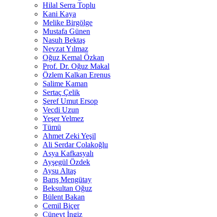
Hilal Serra Toplu
Kani Kaya
Melike Birgölge
Mustafa Günen
Nasuh Bektaş
Nevzat Yılmaz
Oğuz Kemal Özkan
Prof. Dr. Oğuz Makal
Özlem Kalkan Erenus
Salime Kaman
Sertaç Çelik
Şeref Umut Ersop
Vecdi Uzun
Yeşer Yelmez
Tümü
Ahmet Zeki Yeşil
Ali Serdar Çolakoğlu
Asya Kafkasyalı
Ayşegül Özdek
Aysu Altaş
Barış Mengütay
Beksultan Oğuz
Bülent Bakan
Cemil Biçer
Cüneyt İngiz