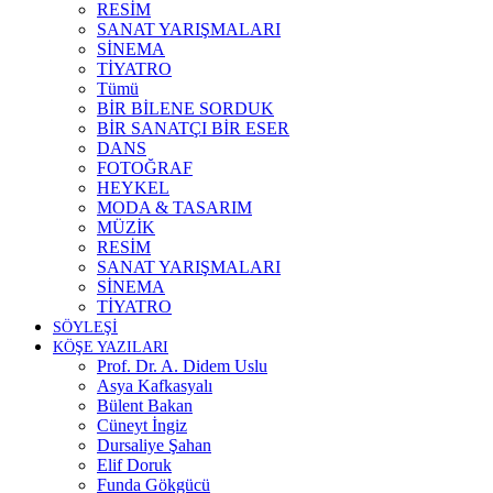
RESİM
SANAT YARIŞMALARI
SİNEMA
TİYATRO
Tümü
BİR BİLENE SORDUK
BİR SANATÇI BİR ESER
DANS
FOTOĞRAF
HEYKEL
MODA & TASARIM
MÜZİK
RESİM
SANAT YARIŞMALARI
SİNEMA
TİYATRO
SÖYLEŞİ
KÖŞE YAZILARI
Prof. Dr. A. Didem Uslu
Asya Kafkasyalı
Bülent Bakan
Cüneyt İngiz
Dursaliye Şahan
Elif Doruk
Funda Gökgücü