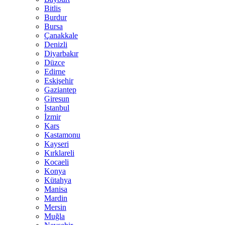
Bitlis
Burdur
Bursa
Çanakkale
Denizli
Diyarbakır
Düzce
Edirne
Eskişehir
Gaziantep
Giresun
İstanbul
İzmir
Kars
Kastamonu
Kayseri
Kırklareli
Kocaeli
Konya
Kütahya
Manisa
Mardin
Mersin
Muğla