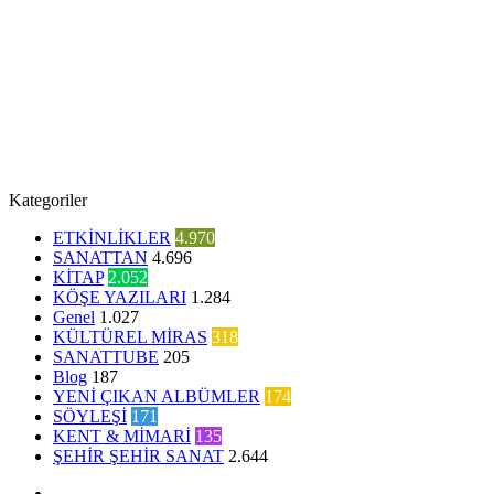
Kategoriler
ETKİNLİKLER
4.970
SANATTAN
4.696
KİTAP
2.052
KÖŞE YAZILARI
1.284
Genel
1.027
KÜLTÜREL MİRAS
318
SANATTUBE
205
Blog
187
YENİ ÇIKAN ALBÜMLER
174
SÖYLEŞİ
171
KENT & MİMARİ
135
ŞEHİR ŞEHİR SANAT
2.644
Facebook