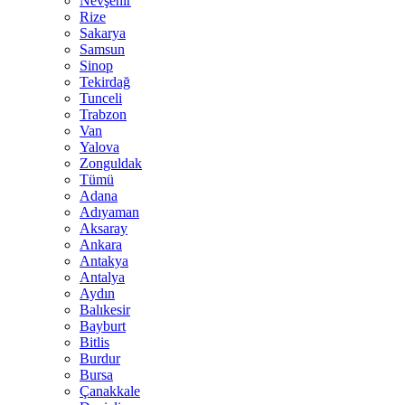
Nevşehir
Rize
Sakarya
Samsun
Sinop
Tekirdağ
Tunceli
Trabzon
Van
Yalova
Zonguldak
Tümü
Adana
Adıyaman
Aksaray
Ankara
Antakya
Antalya
Aydın
Balıkesir
Bayburt
Bitlis
Burdur
Bursa
Çanakkale