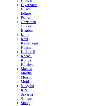
Denizli
Diyarbakır
Düzce
Edirne
Eskişehir
Gaziantep
Giresun
İstanbul
İzmir
Kars
Kastamonu
Kayseri
Kırklareli
Kocaeli
Konya
Kütahya
Manisa
Mardin
Mersin
Muğla
Nevşehir
Rize
Sakarya
Samsun
Sinop