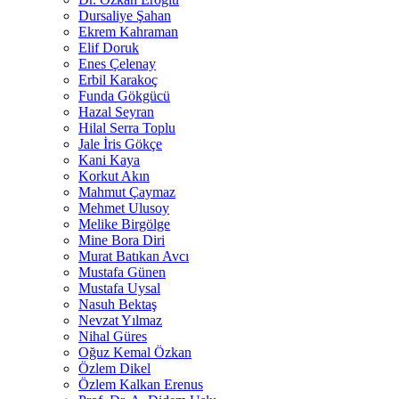
Dursaliye Şahan
Ekrem Kahraman
Elif Doruk
Enes Çelenay
Erbil Karakoç
Funda Gökgücü
Hazal Seyran
Hilal Serra Toplu
Jale İris Gökçe
Kani Kaya
Korkut Akın
Mahmut Çaymaz
Mehmet Ulusoy
Melike Birgölge
Mine Bora Diri
Murat Batıkan Avcı
Mustafa Günen
Mustafa Uysal
Nasuh Bektaş
Nevzat Yılmaz
Nihal Güres
Oğuz Kemal Özkan
Özlem Dikel
Özlem Kalkan Erenus