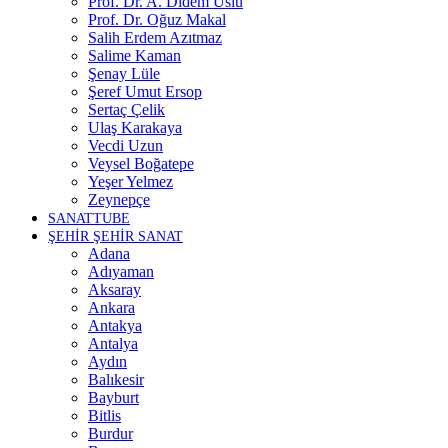
Prof. Dr. A. Didem Uslu
Prof. Dr. Oğuz Makal
Salih Erdem Azıtmaz
Salime Kaman
Şenay Lüle
Şeref Umut Ersop
Sertaç Çelik
Ulaş Karakaya
Vecdi Uzun
Veysel Boğatepe
Yeşer Yelmez
Zeynepçe
SANATTUBE
ŞEHİR ŞEHİR SANAT
Adana
Adıyaman
Aksaray
Ankara
Antakya
Antalya
Aydın
Balıkesir
Bayburt
Bitlis
Burdur