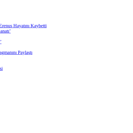
Erenus Hayatını Kaybetti
anatı’
’
agmanını Paylaştı
si