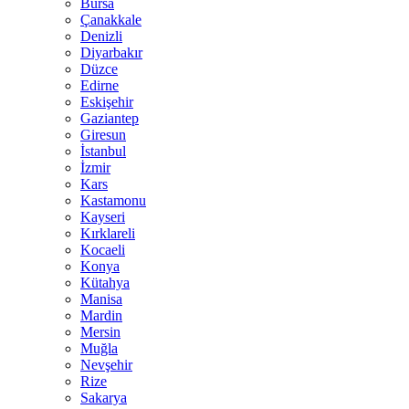
Bursa
Çanakkale
Denizli
Diyarbakır
Düzce
Edirne
Eskişehir
Gaziantep
Giresun
İstanbul
İzmir
Kars
Kastamonu
Kayseri
Kırklareli
Kocaeli
Konya
Kütahya
Manisa
Mardin
Mersin
Muğla
Nevşehir
Rize
Sakarya