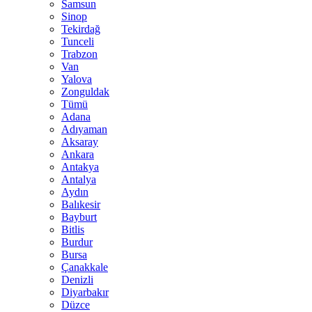
Samsun
Sinop
Tekirdağ
Tunceli
Trabzon
Van
Yalova
Zonguldak
Tümü
Adana
Adıyaman
Aksaray
Ankara
Antakya
Antalya
Aydın
Balıkesir
Bayburt
Bitlis
Burdur
Bursa
Çanakkale
Denizli
Diyarbakır
Düzce