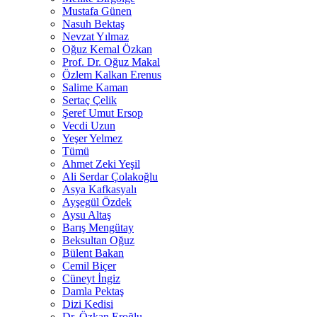
Mustafa Günen
Nasuh Bektaş
Nevzat Yılmaz
Oğuz Kemal Özkan
Prof. Dr. Oğuz Makal
Özlem Kalkan Erenus
Salime Kaman
Sertaç Çelik
Şeref Umut Ersop
Vecdi Uzun
Yeşer Yelmez
Tümü
Ahmet Zeki Yeşil
Ali Serdar Çolakoğlu
Asya Kafkasyalı
Ayşegül Özdek
Aysu Altaş
Barış Mengütay
Beksultan Oğuz
Bülent Bakan
Cemil Biçer
Cüneyt İngiz
Damla Pektaş
Dizi Kedisi
Dr. Özkan Eroğlu