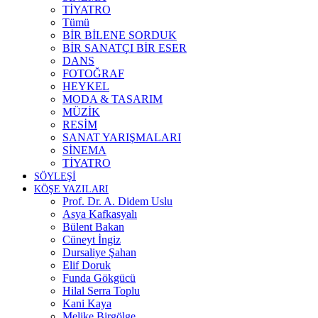
TİYATRO
Tümü
BİR BİLENE SORDUK
BİR SANATÇI BİR ESER
DANS
FOTOĞRAF
HEYKEL
MODA & TASARIM
MÜZİK
RESİM
SANAT YARIŞMALARI
SİNEMA
TİYATRO
SÖYLEŞİ
KÖŞE YAZILARI
Prof. Dr. A. Didem Uslu
Asya Kafkasyalı
Bülent Bakan
Cüneyt İngiz
Dursaliye Şahan
Elif Doruk
Funda Gökgücü
Hilal Serra Toplu
Kani Kaya
Melike Birgölge