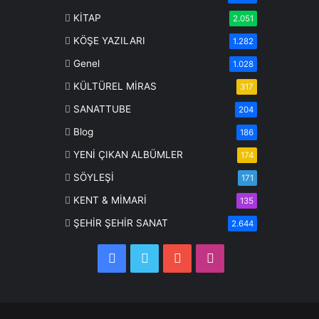
KİTAP
2.051
KÖŞE YAZILARI
1.282
Genel
1.028
KÜLTÜREL MİRAS
317
SANATTUBE
204
Blog
186
YENİ ÇIKAN ALBÜMLER
174
SÖYLEŞİ
171
KENT & MİMARİ
135
ŞEHİR ŞEHİR SANAT
2.644
Facebook
Twitter
YouTube
Instagram