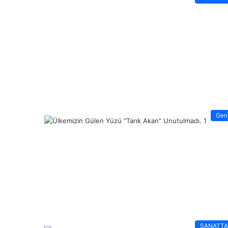
Gen
SANATT