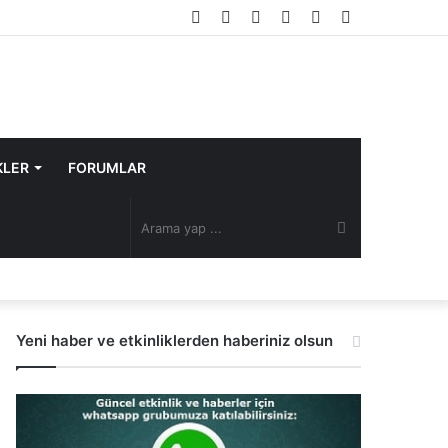
Facebook
Twitter
YouTube
Instagram
Rastgele
Kenar
Makale
Bölmesi
KLER
FORUMLAR
Arama
yap
Yeni haber ve etkinliklerden haberiniz olsun
...