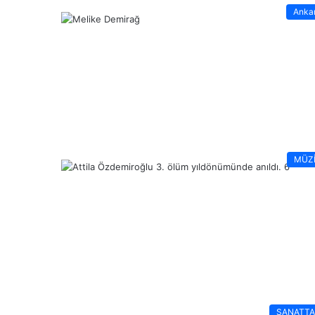
Anka
MÜZ
SANATT