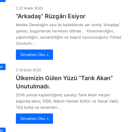
22 Aralık 2020
“Arkadaş” Rüzgârı Esiyor
Melike Demirağ’ın sesi ile belleklerde yer etmiş “Arkadaş”
şarkısı, bugünlerde herkesin dilinde. Yönetmenliğini,
yapımcılığını, senaristliğini ve başrol oyunculuğunu Yılmaz
Güney’in…
Devamını Oku »
el
16 Eylül 2020
Ülkemizin Gülen Yüzü “Tarık Akan”
Unutulmadı.
2016 yılında kaybettiğimiz sanatçı Tarık Akan mezarı
başında ailesi, DİSK, Nâzım Hikmet Kültür ve Sanat Vakfı,
TAŞ koleji ve sevenleri…
Devamını Oku »
AN