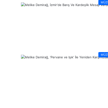
MÜZ
MÜZ