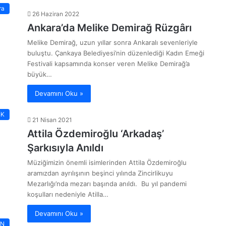
ra
26 Haziran 2022
Ankara’da Melike Demirağ Rüzgârı
Melike Demirağ, uzun yıllar sonra Ankaralı sevenleriyle
buluştu. Çankaya Belediyesi’nin düzenlediği Kadın Emeği
Festivali kapsamında konser veren Melike Demirağ’a
büyük…
Devamını Oku »
İK
21 Nisan 2021
Attila Özdemiroğlu ‘Arkadaş’
Şarkısıyla Anıldı
Müziğimizin önemli isimlerinden Attila Özdemiroğlu
aramızdan ayrılışının beşinci yılında Zincirlikuyu
Mezarlığı’nda mezarı başında anıldı. Bu yıl pandemi
koşulları nedeniyle Atilla…
Devamını Oku »
AN