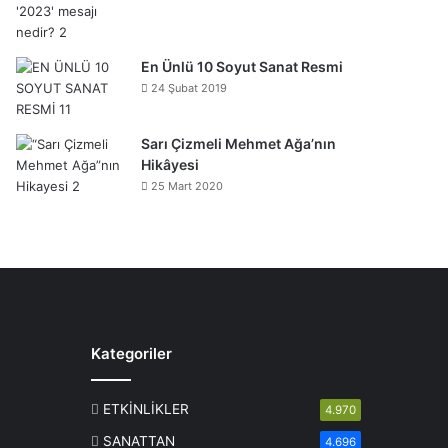
En Ünlü 10 Soyut Sanat Resmi
24 Şubat 2019
Sarı Çizmeli Mehmet Ağa’nın
Hikâyesi
25 Mart 2020
Kategoriler
ETKİNLİKLER
4.970
SANATTAN
4.696