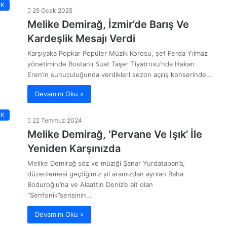
İK
25 Ocak 2025
Melike Demirağ, İzmir’de Barış Ve
Kardeşlik Mesajı Verdi
Karşıyaka Popkar Popüler Müzik Korosu, şef Ferda Yılmaz
yönetiminde Bostanlı Suat Taşer Tiyatrosu’nda Hakan
Eren’in sunuculuğunda verdikleri sezon açılış konserinde…
Devamını Oku »
İK
22 Temmuz 2024
Melike Demirağ, ‘Pervane Ve Işık’ İle
Yeniden Karşınızda
Melike Demirağ söz ve müziği Şanar Yurdatapan’a,
düzenlemesi geçtiğimiz yıl aramızdan ayrılan Baha
Boduroğlu’na ve Alaattin Deniz’e ait olan
“Senfonik”serisinin…
Devamını Oku »