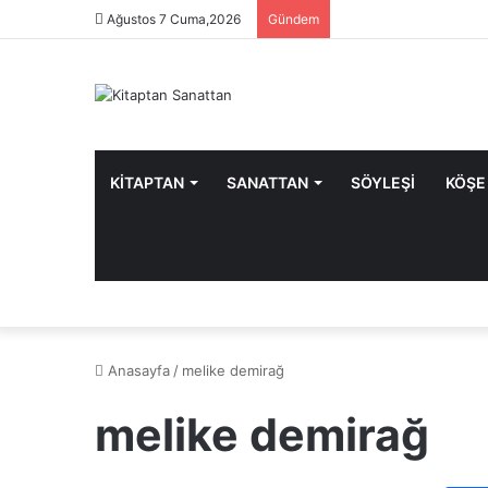
Ağustos 7 Cuma,2026
Gündem
KİTAPTAN
SANATTAN
SÖYLEŞİ
KÖŞE
Anasayfa
/
melike demirağ
melike demirağ