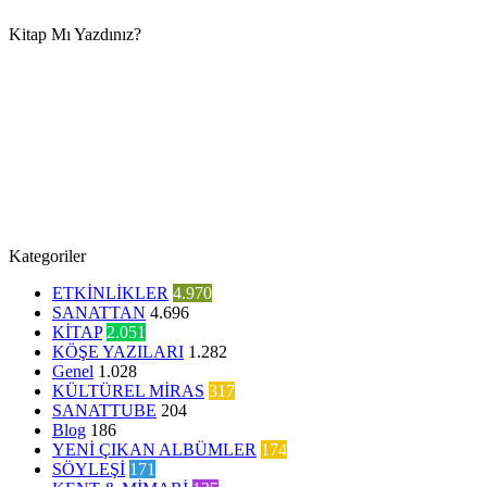
Kitap Mı Yazdınız?
Kategoriler
ETKİNLİKLER
4.970
SANATTAN
4.696
KİTAP
2.051
KÖŞE YAZILARI
1.282
Genel
1.028
KÜLTÜREL MİRAS
317
SANATTUBE
204
Blog
186
YENİ ÇIKAN ALBÜMLER
174
SÖYLEŞİ
171