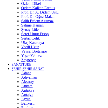
Özlem Dikel
Özlem Kalkan Erenus
Prof. Dr. A. Didem Uslu
Prof. Dr. Oğuz Makal
Salih Erdem Azıtmaz
Salime Kaman
Şenay Lüle
Şeref Umut Ersop
Sertaç Çelik
Ulaş Karakaya
Vecdi Uzun
Veysel Boğatepe
Yeşer Yelmez
Zeynepçe
SANATTUBE
ŞEHİR ŞEHİR SANAT
Adana
Adıyaman
Aksaray
Ankara
Antakya
Antalya
Aydın
Balıkesir
Bayburt