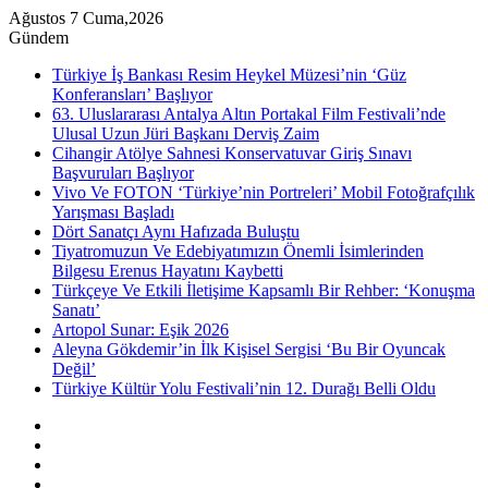
Ağustos 7 Cuma,2026
Gündem
Türkiye İş Bankası Resim Heykel Müzesi’nin ‘Güz
Konferansları’ Başlıyor
63. Uluslararası Antalya Altın Portakal Film Festivali’nde
Ulusal Uzun Jüri Başkanı Derviş Zaim
Cihangir Atölye Sahnesi Konservatuvar Giriş Sınavı
Başvuruları Başlıyor
Vivo Ve FOTON ‘Türkiye’nin Portreleri’ Mobil Fotoğrafçılık
Yarışması Başladı
Dört Sanatçı Aynı Hafızada Buluştu
Tiyatromuzun Ve Edebiyatımızın Önemli İsimlerinden
Bilgesu Erenus Hayatını Kaybetti
Türkçeye Ve Etkili İletişime Kapsamlı Bir Rehber: ‘Konuşma
Sanatı’
Artopol Sunar: Eşik 2026
Aleyna Gökdemir’in İlk Kişisel Sergisi ‘Bu Bir Oyuncak
Değil’
Türkiye Kültür Yolu Festivali’nin 12. Durağı Belli Oldu
Kenar
Bölmesi
Rastgele
Makale
Instagram
YouTube