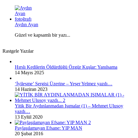
Aydın Ayan
Güzel ve kapsamlı bir yazı...
Rastgele Yazılar
Hırslı Kedilerin Öldürdüğü Özgür Kuşlar: Yanılsama
14 Mayıs 2025
‘İyileşme’ Sergisi Üzerine – Yeşer Yelmez yazdı…
14 Haziran 2023
Yitik Bir Aydınlanmadan Işımalar (1) – Mehmet Ulusoy
yazdı…
13 Eylül 2020
Paylaşılamayan Efsane: YIP MAN
20 Şubat 2016