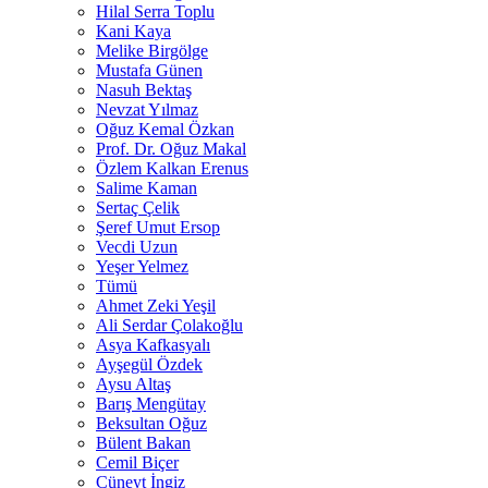
Hilal Serra Toplu
Kani Kaya
Melike Birgölge
Mustafa Günen
Nasuh Bektaş
Nevzat Yılmaz
Oğuz Kemal Özkan
Prof. Dr. Oğuz Makal
Özlem Kalkan Erenus
Salime Kaman
Sertaç Çelik
Şeref Umut Ersop
Vecdi Uzun
Yeşer Yelmez
Tümü
Ahmet Zeki Yeşil
Ali Serdar Çolakoğlu
Asya Kafkasyalı
Ayşegül Özdek
Aysu Altaş
Barış Mengütay
Beksultan Oğuz
Bülent Bakan
Cemil Biçer
Cüneyt İngiz