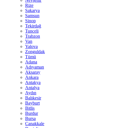
Nevşehir
Rize
Sakarya
Samsun
Sinop
Tekirdağ
Tunceli
Trabzon
Van
Yalova
Zonguldak
Tümü
Adana
Adıyaman
Aksaray
Ankara
Antakya
Antalya
Aydın
Balıkesir
Bayburt
Bitlis
Burdur
Bursa
Çanakkale