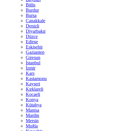
Bitlis
Burdur
Bursa
Çanakkale
Denizli
Diyarbakır
Düzce
Edirne
Eskişehir
Gaziantep
Giresun
İstanbul
İzmir
Kars
Kastamonu
Kayseri
Kırklareli
Kocaeli
Konya
Kütahya
Manisa
Mardin
Mersin
Muğla