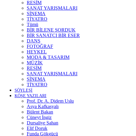
RESİM
SANAT YARIŞMALARI
SİNEMA
TİYATRO
Tümü
BİR BİLENE SORDUK
BİR SANATÇI BİR ESER
DANS
FOTOĞRAF
HEYKEL
MODA & TASARIM
MÜZİK
RESİM
SANAT YARIŞMALARI
SİNEMA
TİYATRO
SÖYLEŞİ
KÖŞE YAZILARI
Prof. Dr. A. Didem Uslu
Asya Kafkasyalı
Bülent Bakan
Cüneyt İngiz
Dursaliye Şahan
Elif Doruk
Funda Gökgücü