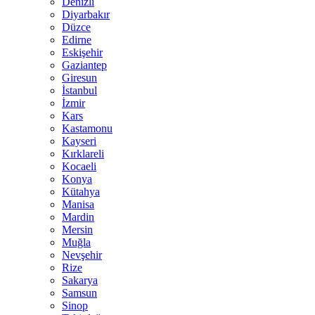
Denizli
Diyarbakır
Düzce
Edirne
Eskişehir
Gaziantep
Giresun
İstanbul
İzmir
Kars
Kastamonu
Kayseri
Kırklareli
Kocaeli
Konya
Kütahya
Manisa
Mardin
Mersin
Muğla
Nevşehir
Rize
Sakarya
Samsun
Sinop