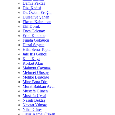
Damla Pektaş
Dizi Kedisi
Dr. Özkan Eroğlu
Dursaliye Şahan
Ekrem Kahraman
Elif Doruk
Enes Çelenay
Erbil Karakoç
Funda Gökgücü
Hazal Seyran
Hilal Serra Toplu
Jale İris Gökçe
Kani Kaya
Korkut Akın
Mahmut Çaymaz
Mehmet Ulusoy
Melike Birgölge
Mine Bora Diri
Murat Batıkan Avcı
Mustafa Günen
Mustafa Uysal
Nasuh Bektaş
Nevzat Yılmaz
Nihal Güres
Oğuz Kemal Özkan