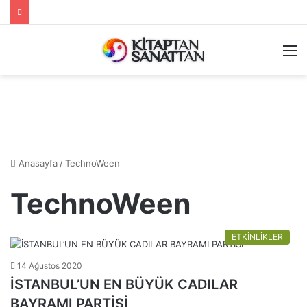
M
Anasayfa
/
TechnoWeen
TechnoWeen
ETKİNLİKLER
14 Ağustos 2020
İSTANBUL’UN EN BÜYÜK CADILAR
BAYRAMI PARTİSİ