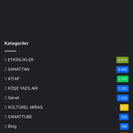
Kategoriler
ETKİNLİKLER
4.970
SANATTAN
4.696
KİTAP
2.051
KÖŞE YAZILARI
1.282
Genel
1.028
KÜLTÜREL MİRAS
317
SANATTUBE
204
Blog
186