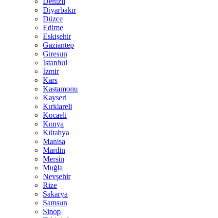
Denizli
Diyarbakır
Düzce
Edirne
Eskişehir
Gaziantep
Giresun
İstanbul
İzmir
Kars
Kastamonu
Kayseri
Kırklareli
Kocaeli
Konya
Kütahya
Manisa
Mardin
Mersin
Muğla
Nevşehir
Rize
Sakarya
Samsun
Sinop