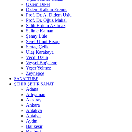
Özlem Dikel
Özlem Kalkan Erenus
Prof. Dr. A. Didem Uslu
Prof. Dr. Oğuz Makal
Salih Erdem Azıtmaz
Salime Kaman
Şenay Lüle
Şeref Umut Ersop
Sertaç Çelik
Ulaş Karakaya
Vecdi Uzun
Veysel Boğatepe
Yeşer Yelmez
Zeynepçe
SANATTUBE
ŞEHİR ŞEHİR SANAT
Adana
Adıyaman
Aksaray
Ankara
Antakya
Antalya
Aydın
Balıkesir
Bayburt