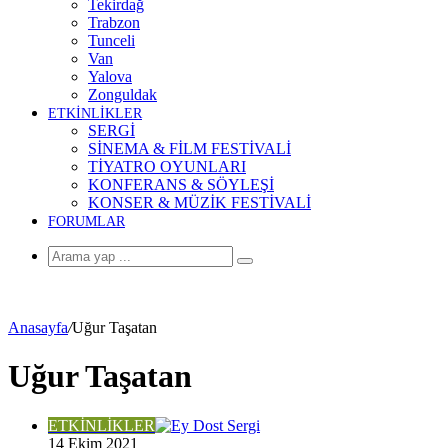
Tekirdağ
Trabzon
Tunceli
Van
Yalova
Zonguldak
ETKİNLİKLER
SERGİ
SİNEMA & FİLM FESTİVALİ
TİYATRO OYUNLARI
KONFERANS & SÖYLEŞİ
KONSER & MÜZİK FESTİVALİ
FORUMLAR
Arama
yap
...
Anasayfa
/
Uğur Taşatan
Uğur Taşatan
ETKİNLİKLER
14 Ekim 2021