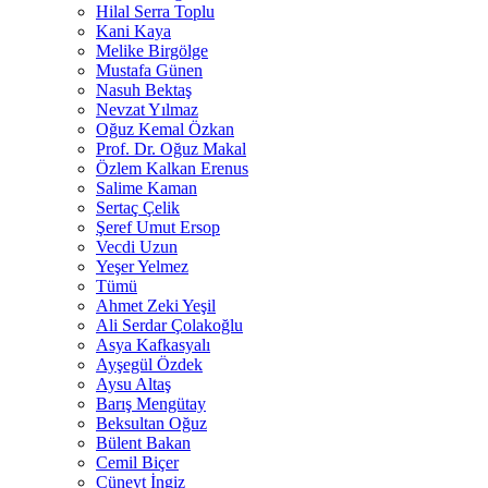
Hilal Serra Toplu
Kani Kaya
Melike Birgölge
Mustafa Günen
Nasuh Bektaş
Nevzat Yılmaz
Oğuz Kemal Özkan
Prof. Dr. Oğuz Makal
Özlem Kalkan Erenus
Salime Kaman
Sertaç Çelik
Şeref Umut Ersop
Vecdi Uzun
Yeşer Yelmez
Tümü
Ahmet Zeki Yeşil
Ali Serdar Çolakoğlu
Asya Kafkasyalı
Ayşegül Özdek
Aysu Altaş
Barış Mengütay
Beksultan Oğuz
Bülent Bakan
Cemil Biçer
Cüneyt İngiz