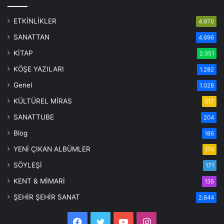
ETKİNLİKLER
4.970
SANATTAN
4.696
KİTAP
2.051
KÖŞE YAZILARI
1.282
Genel
1.028
KÜLTÜREL MİRAS
317
SANATTUBE
204
Blog
186
YENİ ÇIKAN ALBÜMLER
174
SÖYLEŞİ
171
KENT & MİMARİ
135
ŞEHİR ŞEHİR SANAT
2.644
Facebook
Twitter
YouTube
Instagram