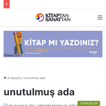
M
Anasayfa
/
unutulmuş ada
unutulmuş ada
ETKİNLİKLER