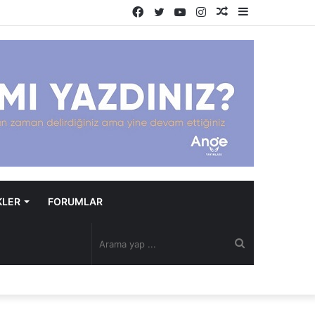
Facebook
Twitter
YouTube
Instagram
Rastgele
Kenar
Makale
Bölmesi
KLER
FORUMLAR
Arama
yap