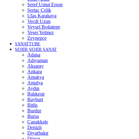
Şeref Umut Ersop
Sertaç Çelik
Ulaş Karakaya
Vecdi Uzun
Veysel Boğatepe
Yeşer Yelmez
Zeynepçe
SANATTUBE
ŞEHİR ŞEHİR SANAT
Adana
Adıyaman
Aksaray
Ankara
Antakya
Antalya
Aydın
Balıkesir
Bayburt
Bitlis
Burdur
Bursa
Çanakkale
Denizli
Diyarbakır
Düzce