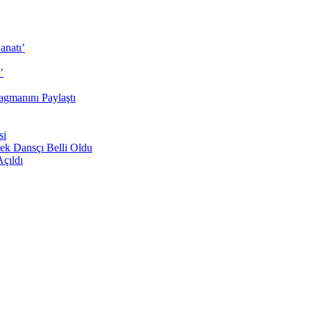
anatı’
’
agmanını Paylaştı
si
ek Dansçı Belli Oldu
Açıldı