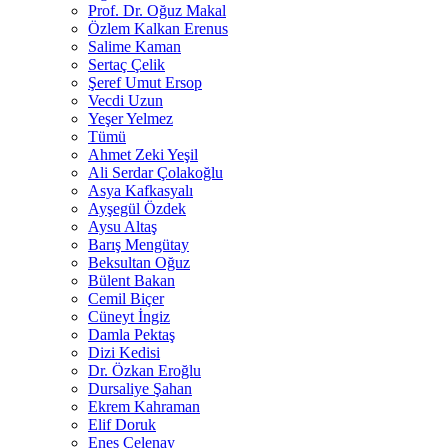
Prof. Dr. Oğuz Makal
Özlem Kalkan Erenus
Salime Kaman
Sertaç Çelik
Şeref Umut Ersop
Vecdi Uzun
Yeşer Yelmez
Tümü
Ahmet Zeki Yeşil
Ali Serdar Çolakoğlu
Asya Kafkasyalı
Ayşegül Özdek
Aysu Altaş
Barış Mengütay
Beksultan Oğuz
Bülent Bakan
Cemil Biçer
Cüneyt İngiz
Damla Pektaş
Dizi Kedisi
Dr. Özkan Eroğlu
Dursaliye Şahan
Ekrem Kahraman
Elif Doruk
Enes Çelenay