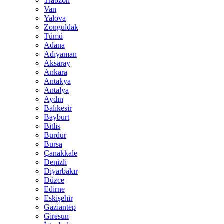
Trabzon
Van
Yalova
Zonguldak
Tümü
Adana
Adıyaman
Aksaray
Ankara
Antakya
Antalya
Aydın
Balıkesir
Bayburt
Bitlis
Burdur
Bursa
Çanakkale
Denizli
Diyarbakır
Düzce
Edirne
Eskişehir
Gaziantep
Giresun