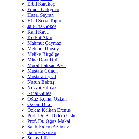
Erbil Karakoç
Funda Gökgücü
Hazal Seyran
Hilal Serra Toplu
Jale İris Gökçe
Kani Kaya
Korkut Akın
Mahmut Çaymaz
Mehmet Ulusoy
Melike Birgölge
Mine Bora Diri
Murat Batıkan Avcı
Mustafa Günen
Mustafa Uysal
Nasuh Bektaş
Nevzat Yılmaz
Nihal Güres
Oğuz Kemal Özkan
Özlem Dikel
Özlem Kalkan Erenus
Prof. Dr. A. Didem Uslu
Prof. Dr. Oğuz Makal
Salih Erdem Azıtmaz
Salime Kaman
Şenay Lüle