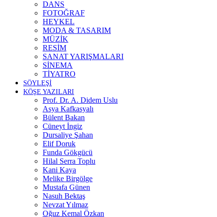
DANS
FOTOĞRAF
HEYKEL
MODA & TASARIM
MÜZİK
RESİM
SANAT YARIŞMALARI
SİNEMA
TİYATRO
SÖYLEŞİ
KÖŞE YAZILARI
Prof. Dr. A. Didem Uslu
Asya Kafkasyalı
Bülent Bakan
Cüneyt İngiz
Dursaliye Şahan
Elif Doruk
Funda Gökgücü
Hilal Serra Toplu
Kani Kaya
Melike Birgölge
Mustafa Günen
Nasuh Bektaş
Nevzat Yılmaz
Oğuz Kemal Özkan