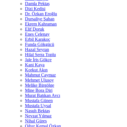
Damla Pektaş
Dizi Kedisi
Dr. Özkan Eroğlu
Dursaliye Şahan
Ekrem Kahraman
Elif Doruk
Enes Çelenay
Erbil Karakoç
Funda Gökgücü
Hazal Seyran
Hilal Serra Toplu
Jale İris Gökçe
Kani Kaya
Korkut Akın
Mahmut Çaymaz
Mehmet Ulusoy
Melike Birgölge
Mine Bora Diri
Murat Batıkan Avcı
Mustafa Günen
Mustafa Uysal
Nasuh Bektaş
Nevzat Yılmaz
Nihal Güres
Oğuz Kemal Özkan