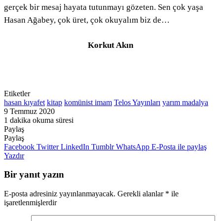
gerçek bir mesaj hayata tutunmayı gözeten. Sen çok yaşa
Hasan Ağabey, çok üret, çok okuyalım biz de…
Korkut Akın
Etiketler
hasan kıyafet
kitap
komünist imam
Telos Yayınları
yarım madalya
9 Temmuz 2020
1 dakika okuma süresi
Paylaş
Facebook
Twitter
LinkedIn
Pinterest
Messenger
Messenger
WhatsApp
Telegram
E-
Yazdır
Paylaş
Posta
Facebook
Twitter
LinkedIn
Tumblr
WhatsApp
E-Posta ile paylaş
ile
Yazdır
paylaş
Bir yanıt yazın
E-posta adresiniz yayınlanmayacak.
Gerekli alanlar
*
ile
işaretlenmişlerdir