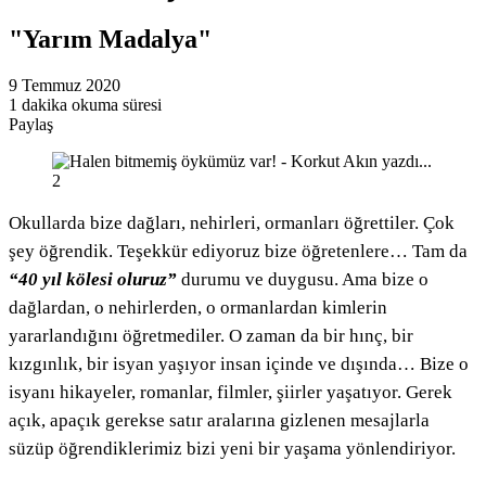
"Yarım Madalya"
9 Temmuz 2020
1 dakika okuma süresi
Paylaş
Facebook
Twitter
LinkedIn
Pinterest
Messenger
Messenger
WhatsApp
Telegram
E-
Yazdır
Posta
ile
paylaş
Okullarda bize dağları, nehirleri, ormanları öğrettiler. Çok
şey öğrendik. Teşekkür ediyoruz bize öğretenlere… Tam da
“40 yıl kölesi oluruz”
durumu ve duygusu. Ama bize o
dağlardan, o nehirlerden, o ormanlardan kimlerin
yararlandığını öğretmediler. O zaman da bir hınç, bir
kızgınlık, bir isyan yaşıyor insan içinde ve dışında… Bize o
isyanı hikayeler, romanlar, filmler, şiirler yaşatıyor. Gerek
açık, apaçık gerekse satır aralarına gizlenen mesajlarla
süzüp öğrendiklerimiz bizi yeni bir yaşama yönlendiriyor.