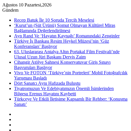
Ağustos 10 Pazartesi,2026
Gündem
Recep Batuk İle 10 Soruda Tercih Meselesi
‘Kurut’un (Süt Ürünü) Somut Olmayan Kültürel Miras
Bağlamında Değerlendirilmesi
Ayn Rand Ve ‘Hayatın Kaynağı’ Romanındaki Zenginler
Türkiye İş Bankası Resim Heykel Müzesi’nin ‘Güz
Konferansları’ Başlıyor
63. Uluslararası Antalya Altın Portakal Film Festivali’nde
Ulusal Uzun Jüri Başkanı Derviş Zaim
Cihangir Atölye Sahnesi Konservatuvar Giriş Sınavı
Başvuruları Başlıyor
Vivo Ve FOTON ‘Türkiye’nin Portreleri’ Mobil Fotoğrafçılık
Yarışması Başladı
Dört Sanatçı Aynı Hafızada Buluştu
Tiyatromuzun Ve Edebiyatımızın Önemli İsimlerinden
Bilgesu Erenus Hayatını Kaybetti
Türkçeye Ve Etkili İletişime Kapsamlı Bir Rehber: ‘Konuşma
Sanatı’
Kenar
Bölmesi
Rastgele
Makale
Instagram
YouTube