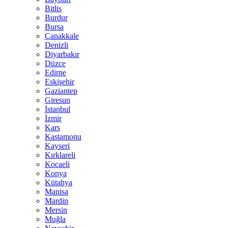
Bitlis
Burdur
Bursa
Çanakkale
Denizli
Diyarbakır
Düzce
Edirne
Eskişehir
Gaziantep
Giresun
İstanbul
İzmir
Kars
Kastamonu
Kayseri
Kırklareli
Kocaeli
Konya
Kütahya
Manisa
Mardin
Mersin
Muğla