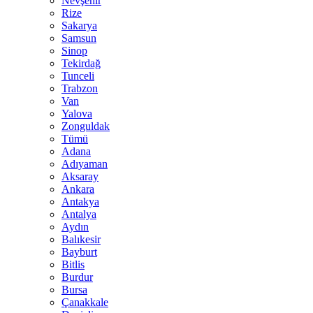
Nevşehir
Rize
Sakarya
Samsun
Sinop
Tekirdağ
Tunceli
Trabzon
Van
Yalova
Zonguldak
Tümü
Adana
Adıyaman
Aksaray
Ankara
Antakya
Antalya
Aydın
Balıkesir
Bayburt
Bitlis
Burdur
Bursa
Çanakkale