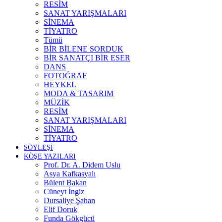
RESİM
SANAT YARIŞMALARI
SİNEMA
TİYATRO
Tümü
BİR BİLENE SORDUK
BİR SANATÇI BİR ESER
DANS
FOTOĞRAF
HEYKEL
MODA & TASARIM
MÜZİK
RESİM
SANAT YARIŞMALARI
SİNEMA
TİYATRO
SÖYLEŞİ
KÖŞE YAZILARI
Prof. Dr. A. Didem Uslu
Asya Kafkasyalı
Bülent Bakan
Cüneyt İngiz
Dursaliye Şahan
Elif Doruk
Funda Gökgücü