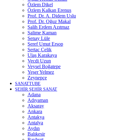
Özlem Dikel
Özlem Kalkan Erenus
Prof. Dr. A. Didem Uslu
Prof. Dr. Oğuz Makal
Salih Erdem Azıtmaz
Salime Kaman
Şenay Lüle
Şeref Umut Ersop
Sertaç Çelik
Ulaş Karakaya
Vecdi Uzun
Veysel Boğatepe
Yeşer Yelmez
Zeynepçe
SANATTUBE
ŞEHİR ŞEHİR SANAT
Adana
Adıyaman
Aksaray
Ankara
Antakya
Antalya
Aydın
Balıkesir
Bayburt