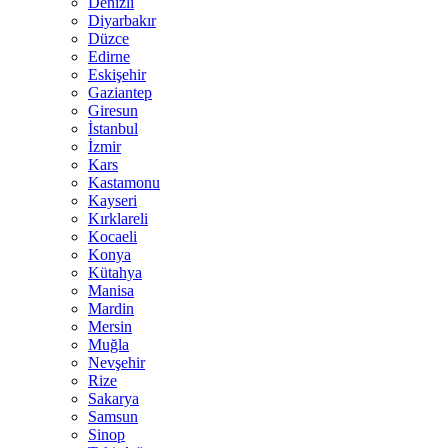
Denizli
Diyarbakır
Düzce
Edirne
Eskişehir
Gaziantep
Giresun
İstanbul
İzmir
Kars
Kastamonu
Kayseri
Kırklareli
Kocaeli
Konya
Kütahya
Manisa
Mardin
Mersin
Muğla
Nevşehir
Rize
Sakarya
Samsun
Sinop