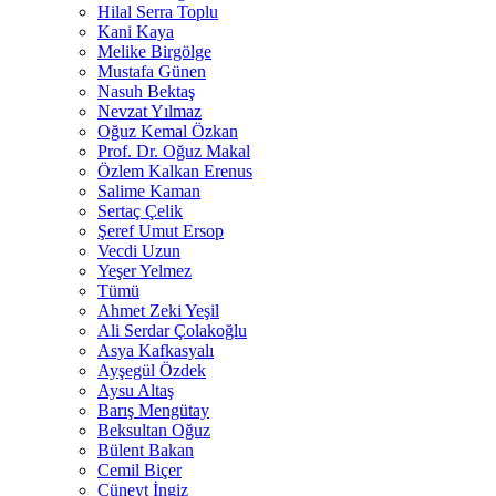
Hilal Serra Toplu
Kani Kaya
Melike Birgölge
Mustafa Günen
Nasuh Bektaş
Nevzat Yılmaz
Oğuz Kemal Özkan
Prof. Dr. Oğuz Makal
Özlem Kalkan Erenus
Salime Kaman
Sertaç Çelik
Şeref Umut Ersop
Vecdi Uzun
Yeşer Yelmez
Tümü
Ahmet Zeki Yeşil
Ali Serdar Çolakoğlu
Asya Kafkasyalı
Ayşegül Özdek
Aysu Altaş
Barış Mengütay
Beksultan Oğuz
Bülent Bakan
Cemil Biçer
Cüneyt İngiz