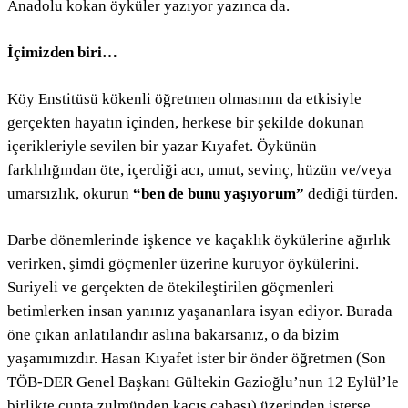
Anadolu kokan öyküler yazıyor yazınca da.
İçimizden biri…
Köy Enstitüsü kökenli öğretmen olmasının da etkisiyle
gerçekten hayatın içinden, herkese bir şekilde dokunan
içerikleriyle sevilen bir yazar Kıyafet. Öykünün
farklılığından öte, içerdiği acı, umut, sevinç, hüzün ve/veya
umarsızlık, okurun
“ben de bunu yaşıyorum”
dediği türden.
Darbe dönemlerinde işkence ve kaçaklık öykülerine ağırlık
verirken, şimdi göçmenler üzerine kuruyor öykülerini.
Suriyeli ve gerçekten de ötekileştirilen göçmenleri
betimlerken insan yanınız yaşananlara isyan ediyor. Burada
öne çıkan anlatılandır aslına bakarsanız, o da bizim
yaşamımızdır. Hasan Kıyafet ister bir önder öğretmen (Son
TÖB-DER Genel Başkanı Gültekin Gazioğlu’nun 12 Eylül’le
birlikte cunta zulmünden kaçış çabası) üzerinden isterse