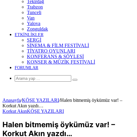
Tekirdağ
Trabzon
Tunceli
Van
Yalova
Zonguldak
ETKİNLİKLER
SERGİ
SİNEMA & FİLM FESTİVALİ
TİYATRO OYUNLARI
KONFERANS & SÖYLEŞİ
KONSER & MÜZİK FESTİVALİ
FORUMLAR
Arama
yap
...
Anasayfa
/
KÖŞE YAZILARI
/
Halen bitmemiş öykümüz var! –
Korkut Akın yazdı…
Korkut Akın
KÖŞE YAZILARI
Halen bitmemiş öykümüz var! –
Korkut Akın yazdı…