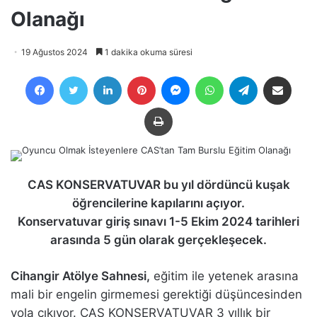
Olanağı
19 Ağustos 2024
1 dakika okuma süresi
Facebook
Twitter
LinkedIn
Pinterest
Messenger
WhatsApp
Telegram
E-Posta ile payla
Yazdır
CAS KONSERVATUVAR bu yıl dördüncü kuşak
öğrencilerine kapılarını açıyor.
Konservatuvar giriş sınavı 1-5 Ekim 2024 tarihleri
arasında 5 gün olarak gerçekleşecek.
Cihangir Atölye Sahnesi,
eğitim ile yetenek arasına
mali bir engelin girmemesi gerektiği düşüncesinden
yola çıkıyor.
CAS KONSERVATUVAR 3 yıllık bir