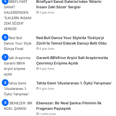
Brieflyart Sanat Galerisi’nden ‘İlklerin
İnsanı Zeki Sözer’ Sergisi
3 gün önce
Red Bull Dance Your Style’da Türkiye’yi
Zürih’te Temsil Edecek Dansçı Belli Oldu
4 gün önce
Garanti BBVA’nın Arşivi Salt Araştırma’da
Çevrimiçi Erişime Açıldı
4 gün önce
Tahta Gemi ‘Uluslararası 1. Öykü Yarışması’
5 gün önce
Ebenezer: Bir Noel Şarkısı Filminin İlk
Fragmanı Paylaşıldı
1 hafta önce