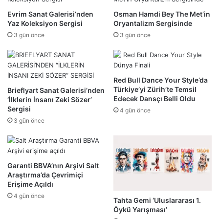
Evrim Sanat Galerisi’nden
Osman Hamdi Bey The Met’in
Yaz Koleksiyon Sergisi
Oryantalizm Sergisinde
3 gün önce
3 gün önce
Red Bull Dance Your Style’da
Türkiye’yi Zürih’te Temsil
Brieflyart Sanat Galerisi’nden
Edecek Dansçı Belli Oldu
‘İlklerin İnsanı Zeki Sözer’
Sergisi
4 gün önce
3 gün önce
Garanti BBVA’nın Arşivi Salt
Araştırma’da Çevrimiçi
Erişime Açıldı
4 gün önce
Tahta Gemi ‘Uluslararası 1.
Öykü Yarışması’