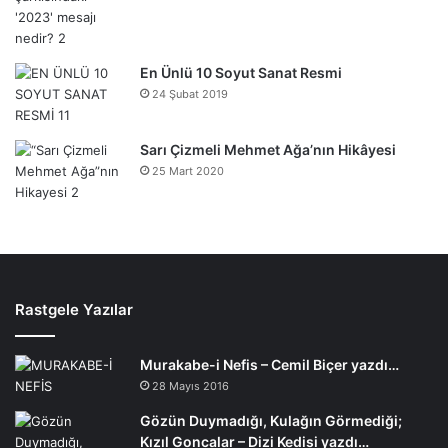
En Ünlü 10 Soyut Sanat Resmi
24 Şubat 2019
Sarı Çizmeli Mehmet Ağa’nın Hikâyesi
25 Mart 2020
Rastgele Yazılar
Murakabe-i Nefis – Cemil Biçer yazdı…
28 Mayıs 2016
Gözün Duymadığı, Kulağın Görmediği;
Kızıl Goncalar – Dizi Kedisi yazdı…