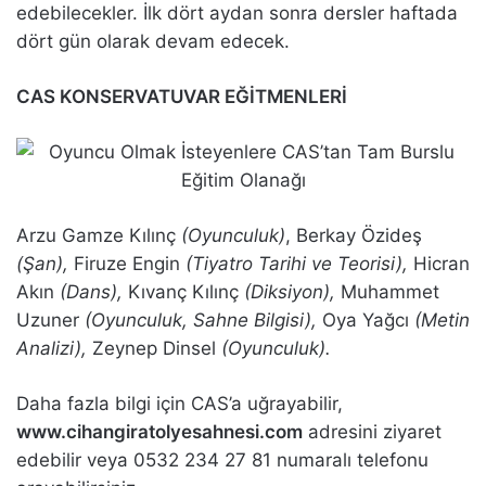
edebilecekler. İlk dört aydan sonra dersler haftada
dört gün olarak devam edecek.
CAS KONSERVATUVAR EĞİTMENLERİ
Arzu Gamze Kılınç
(Oyunculuk)
, Berkay Özideş
(Şan),
Firuze Engin
(Tiyatro Tarihi ve Teorisi),
Hicran
Akın
(Dans),
Kıvanç Kılınç
(Diksiyon),
Muhammet
Uzuner
(Oyunculuk, Sahne Bilgisi),
Oya Yağcı
(Metin
Analizi),
Zeynep Dinsel
(Oyunculuk).
Daha fazla bilgi için CAS’a uğrayabilir,
www.cihangiratolyesahnesi.com
adresini ziyaret
edebilir veya 0532 234 27 81 numaralı telefonu