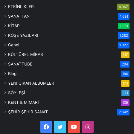
ETKİNLİKLER
4.967
SANATTAN
4.691
KİTAP
2.051
KÖŞE YAZILARI
1.282
Genel
1.027
KÜLTÜREL MİRAS
317
SANATTUBE
204
Blog
186
YENİ ÇIKAN ALBÜMLER
174
SÖYLEŞİ
171
KENT & MİMARİ
135
ŞEHİR ŞEHİR SANAT
2.642
Facebook
Twitter
YouTube
Instagram