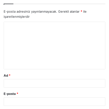
E-posta adresiniz yayınlanmayacak.
Gerekli alanlar
*
ile
işaretlenmişlerdir
Y
o
r
u
m
*
Ad
*
E-posta
*