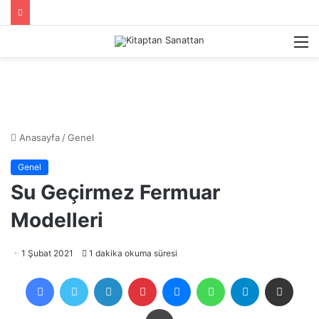
M
Anasayfa
/
Genel
Genel
Su Geçirmez Fermuar
Modelleri
1 Şubat 2021
1 dakika okuma süresi
Facebook
Twitter
LinkedIn
Pinterest
Messenger
WhatsApp
Telegram
E-Posta ile payla
Yazdır