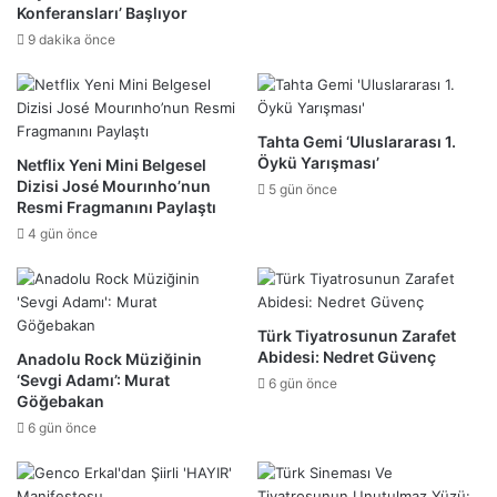
Konferansları’ Başlıyor
9 dakika önce
Tahta Gemi ‘Uluslararası 1.
Öykü Yarışması’
Netflix Yeni Mini Belgesel
Dizisi José Mourınho’nun
5 gün önce
Resmi Fragmanını Paylaştı
4 gün önce
Türk Tiyatrosunun Zarafet
Abidesi: Nedret Güvenç
Anadolu Rock Müziğinin
‘Sevgi Adamı’: Murat
6 gün önce
Göğebakan
6 gün önce