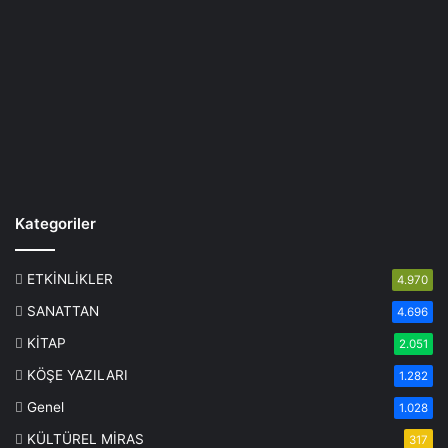
Kategoriler
ETKİNLİKLER
4.970
SANATTAN
4.696
KİTAP
2.051
KÖŞE YAZILARI
1.282
Genel
1.028
KÜLTÜREL MİRAS
317