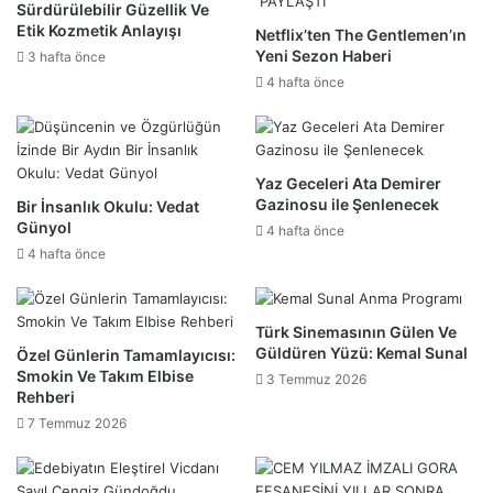
Sürdürülebilir Güzellik Ve
Etik Kozmetik Anlayışı
Netflix’ten The Gentlemen’ın
Yeni Sezon Haberi
3 hafta önce
4 hafta önce
Yaz Geceleri Ata Demirer
Gazinosu ile Şenlenecek
Bir İnsanlık Okulu: Vedat
Günyol
4 hafta önce
4 hafta önce
Türk Sinemasının Gülen Ve
Güldüren Yüzü: Kemal Sunal
Özel Günlerin Tamamlayıcısı:
Smokin Ve Takım Elbise
3 Temmuz 2026
Rehberi
7 Temmuz 2026