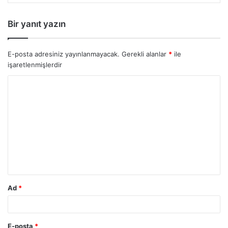
Bir yanıt yazın
E-posta adresiniz yayınlanmayacak.
Gerekli alanlar
*
ile
işaretlenmişlerdir
Y
o
r
u
m
*
Ad
*
E-posta
*