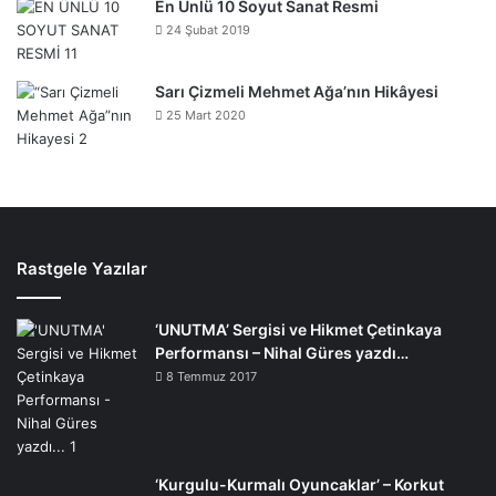
En Ünlü 10 Soyut Sanat Resmi
24 Şubat 2019
Sarı Çizmeli Mehmet Ağa’nın Hikâyesi
25 Mart 2020
Rastgele Yazılar
‘UNUTMA’ Sergisi ve Hikmet Çetinkaya
Performansı – Nihal Güres yazdı…
8 Temmuz 2017
‘Kurgulu-Kurmalı Oyuncaklar’ – Korkut