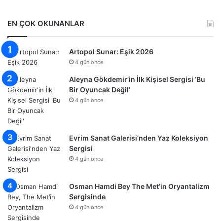
EN ÇOK OKUNANLAR
Artopol Sunar: Eşik 2026
4 gün önce
Aleyna Gökdemir’in İlk Kişisel Sergisi ‘Bu
Bir Oyuncak Değil’
4 gün önce
Evrim Sanat Galerisi’nden Yaz Koleksiyon
Sergisi
4 gün önce
Osman Hamdi Bey The Met’in Oryantalizm
Sergisinde
4 gün önce