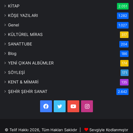
KİTAP
2.051
KÖŞE YAZILARI
1.282
Genel
1.027
KÜLTÜREL MİRAS
317
SANATTUBE
204
Blog
186
YENİ ÇIKAN ALBÜMLER
174
SÖYLEŞİ
171
KENT & MİMARİ
135
ŞEHİR ŞEHİR SANAT
2.642
Facebook
Twitter
YouTube
Instagram
© Telif Hakkı 2026, Tüm Hakları Saklıdır |
Sevgiyle Kodlanmıştır