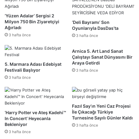
‘Yüzen Adalar’ Sergisi 2
Milyon 750 Bin Ziyaretçiyi
‘Deli Bayramı’ Son
Ağırladı
Oyunlarıyla DasDas’ta
3 hafta önce
3 hafta önce
Arnica 5. Art Land Sanat
Çalıştayı Sanat Dünyasını Bir
Araya Getirdi
5. Marmara Adası Edebiyat
Festivali Başlıyor
3 hafta önce
3 hafta önce
Fazıl Say’ın Yeni Caz Projesi
İle Çıkacağı Türkiye
‘Harry Potter ve Ateş Kadehi™
Turnesine Sayılı Günler Kaldı
In Concert’ Heyecanla
Bekleniyor
3 hafta önce
3 hafta önce