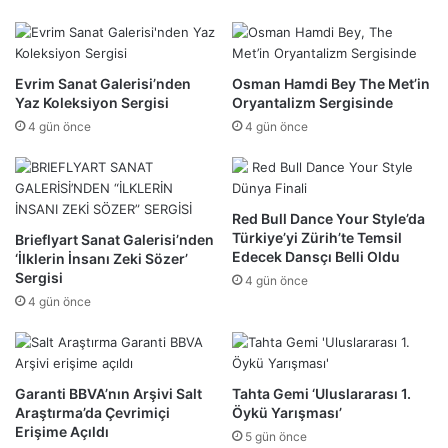
Evrim Sanat Galerisi’nden
Osman Hamdi Bey The Met’in
Yaz Koleksiyon Sergisi
Oryantalizm Sergisinde
4 gün önce
4 gün önce
Red Bull Dance Your Style’da
Türkiye’yi Zürih’te Temsil
Brieflyart Sanat Galerisi’nden
Edecek Dansçı Belli Oldu
‘İlklerin İnsanı Zeki Sözer’
Sergisi
4 gün önce
4 gün önce
Garanti BBVA’nın Arşivi Salt
Tahta Gemi ‘Uluslararası 1.
Araştırma’da Çevrimiçi
Öykü Yarışması’
Erişime Açıldı
5 gün önce