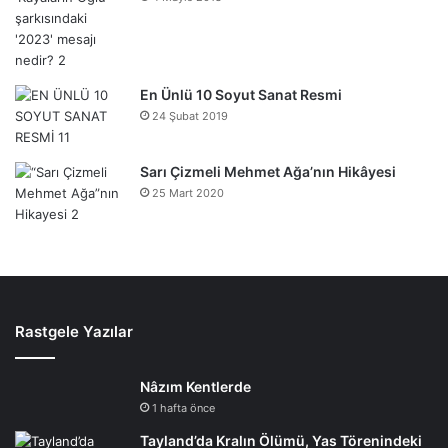
En Ünlü 10 Soyut Sanat Resmi
24 Şubat 2019
Sarı Çizmeli Mehmet Ağa’nın Hikâyesi
25 Mart 2020
Rastgele Yazılar
Nâzım Kentlerde
1 hafta önce
Tayland’da Kralın Ölümü, Yas Törenindeki