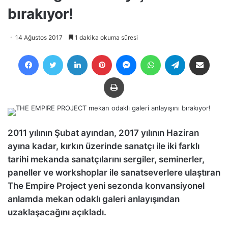
bırakıyor!
14 Ağustos 2017
1 dakika okuma süresi
Facebook
Twitter
LinkedIn
Pinterest
Messenger
WhatsApp
Telegram
E-Posta ile payla
Yazdır
2011 yılının Şubat ayından, 2017 yılının Haziran
ayına kadar, kırkın üzerinde sanatçı ile iki farklı
tarihi mekanda sanatçılarını sergiler, seminerler,
paneller ve workshoplar ile sanatseverlere ulaştıran
The Empire Project yeni sezonda konvansiyonel
anlamda mekan odaklı galeri anlayışından
uzaklaşacağını açıkladı.