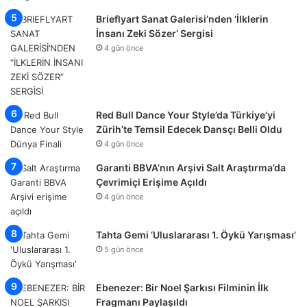
Brieflyart Sanat Galerisi’nden ‘İlklerin
İnsanı Zeki Sözer’ Sergisi
4 gün önce
Red Bull Dance Your Style’da Türkiye’yi
Zürih’te Temsil Edecek Dansçı Belli Oldu
4 gün önce
Garanti BBVA’nın Arşivi Salt Araştırma’da
Çevrimiçi Erişime Açıldı
4 gün önce
Tahta Gemi ‘Uluslararası 1. Öykü Yarışması’
5 gün önce
Ebenezer: Bir Noel Şarkısı Filminin İlk
Fragmanı Paylaşıldı