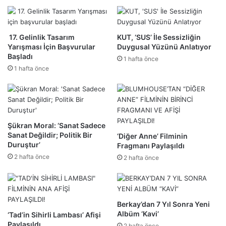
17. Gelinlik Tasarım
KUT, ‘SUS’ İle Sessizliğin
Yarışması İçin Başvurular
Duygusal Yüzünü Anlatıyor
Başladı
1 hafta önce
1 hafta önce
Şükran Moral: ‘Sanat Sadece
Sanat Değildir; Politik Bir
‘Diğer Anne’ Filminin
Duruştur’
Fragmanı Paylaşıldı
2 hafta önce
2 hafta önce
Berkay’dan 7 Yıl Sonra Yeni
Albüm ‘Kavi’
‘Tad’in Sihirli Lambası’ Afişi
Paylaşıldı
2 hafta önce