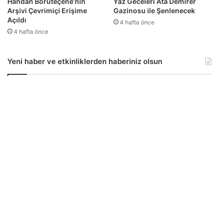
Handan Börüteçene’nin
Yaz Geceleri Ata Demirer
Arşivi Çevrimiçi Erişime
Gazinosu ile Şenlenecek
Açıldı
4 hafta önce
4 hafta önce
Yeni haber ve etkinliklerden haberiniz olsun