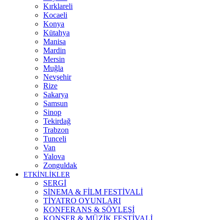
Kırklareli
Kocaeli
Konya
Kütahya
Manisa
Mardin
Mersin
Muğla
Nevşehir
Rize
Sakarya
Samsun
Sinop
Tekirdağ
Trabzon
Tunceli
Van
Yalova
Zonguldak
ETKİNLİKLER
SERGİ
SİNEMA & FİLM FESTİVALİ
TİYATRO OYUNLARI
KONFERANS & SÖYLEŞİ
KONSER & MÜZİK FESTİVALİ