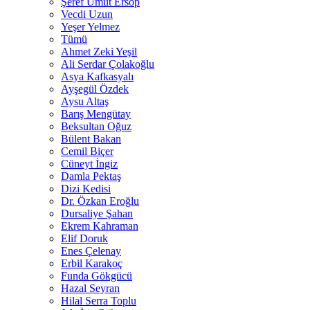
Şeref Umut Ersop
Vecdi Uzun
Yeşer Yelmez
Tümü
Ahmet Zeki Yeşil
Ali Serdar Çolakoğlu
Asya Kafkasyalı
Ayşegül Özdek
Aysu Altaş
Barış Mengütay
Beksultan Oğuz
Bülent Bakan
Cemil Biçer
Cüneyt İngiz
Damla Pektaş
Dizi Kedisi
Dr. Özkan Eroğlu
Dursaliye Şahan
Ekrem Kahraman
Elif Doruk
Enes Çelenay
Erbil Karakoç
Funda Gökgücü
Hazal Seyran
Hilal Serra Toplu