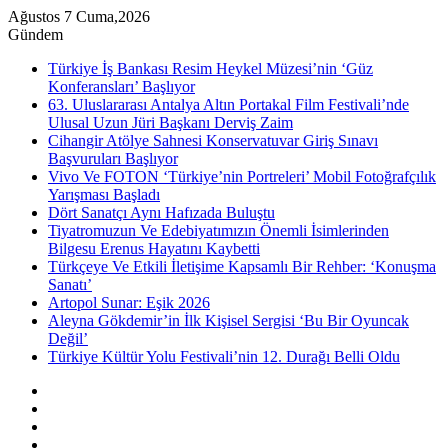
Ağustos 7 Cuma,2026
Gündem
Türkiye İş Bankası Resim Heykel Müzesi’nin ‘Güz
Konferansları’ Başlıyor
63. Uluslararası Antalya Altın Portakal Film Festivali’nde
Ulusal Uzun Jüri Başkanı Derviş Zaim
Cihangir Atölye Sahnesi Konservatuvar Giriş Sınavı
Başvuruları Başlıyor
Vivo Ve FOTON ‘Türkiye’nin Portreleri’ Mobil Fotoğrafçılık
Yarışması Başladı
Dört Sanatçı Aynı Hafızada Buluştu
Tiyatromuzun Ve Edebiyatımızın Önemli İsimlerinden
Bilgesu Erenus Hayatını Kaybetti
Türkçeye Ve Etkili İletişime Kapsamlı Bir Rehber: ‘Konuşma
Sanatı’
Artopol Sunar: Eşik 2026
Aleyna Gökdemir’in İlk Kişisel Sergisi ‘Bu Bir Oyuncak
Değil’
Türkiye Kültür Yolu Festivali’nin 12. Durağı Belli Oldu
Kenar
Bölmesi
Rastgele
Makale
Instagram
YouTube