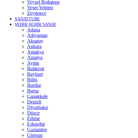
Veysel Boğatepe
Yeşer Yelmez
Zeynepçe
SANATTUBE
ŞEHİR ŞEHİR SANAT
Adana
Adıyaman
Aksaray
Ankara
Antakya
Antalya
Aydın
Balıkesir
Bayburt
Bitlis
Burdur
Bursa
Çanakkale
Denizli
Diyarbakır
Düzce
Edirne
Eskişehir
Gaziantep
Giresun