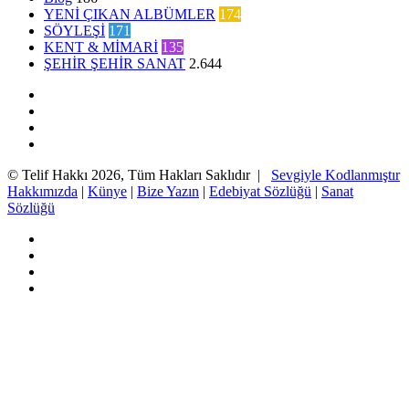
YENİ ÇIKAN ALBÜMLER
174
SÖYLEŞİ
171
KENT & MİMARİ
135
ŞEHİR ŞEHİR SANAT
2.644
Facebook
Twitter
YouTube
Instagram
© Telif Hakkı 2026, Tüm Hakları Saklıdır |
Sevgiyle Kodlanmıştır
Hakkımızda
|
Künye
|
Bize Yazın
|
Edebiyat Sözlüğü
|
Sanat
Sözlüğü
Facebook
Twitter
YouTube
Instagram
Başa
dön
tuşu