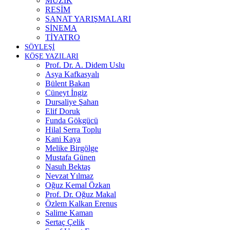
MÜZİK
RESİM
SANAT YARIŞMALARI
SİNEMA
TİYATRO
SÖYLEŞİ
KÖŞE YAZILARI
Prof. Dr. A. Didem Uslu
Asya Kafkasyalı
Bülent Bakan
Cüneyt İngiz
Dursaliye Şahan
Elif Doruk
Funda Gökgücü
Hilal Serra Toplu
Kani Kaya
Melike Birgölge
Mustafa Günen
Nasuh Bektaş
Nevzat Yılmaz
Oğuz Kemal Özkan
Prof. Dr. Oğuz Makal
Özlem Kalkan Erenus
Salime Kaman
Sertaç Çelik