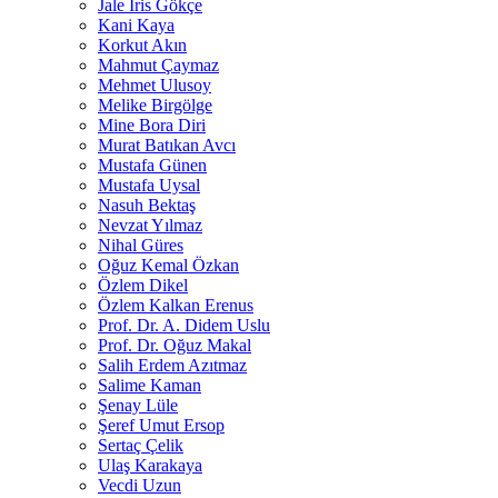
Jale İris Gökçe
Kani Kaya
Korkut Akın
Mahmut Çaymaz
Mehmet Ulusoy
Melike Birgölge
Mine Bora Diri
Murat Batıkan Avcı
Mustafa Günen
Mustafa Uysal
Nasuh Bektaş
Nevzat Yılmaz
Nihal Güres
Oğuz Kemal Özkan
Özlem Dikel
Özlem Kalkan Erenus
Prof. Dr. A. Didem Uslu
Prof. Dr. Oğuz Makal
Salih Erdem Azıtmaz
Salime Kaman
Şenay Lüle
Şeref Umut Ersop
Sertaç Çelik
Ulaş Karakaya
Vecdi Uzun