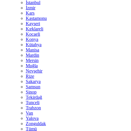
İstanbul
İzmir
Kars
Kastamonu
Kayseri
Kırklareli
Kocaeli
Konya
Kütahya
Manisa
Mardin
Mersin
Muğla
Nevşehir
Rize
Sakarya
Samsun
Sinop
Tekirdağ
Tunceli
Trabzon
Van
Yalova
Zonguldak
Tümü