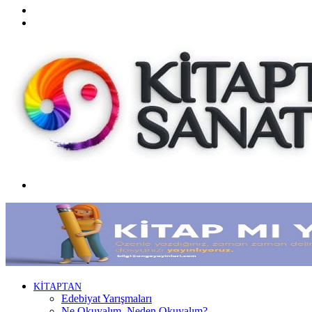
Twitter
Facebook
Menü
KİTAPTAN
Edebiyat Yarışmaları
Ne Okuyalım, Neden Okuyalım?