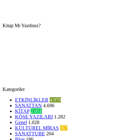
Kitap Mı Yazdınız?
Kategoriler
ETKİNLİKLER
4.970
SANATTAN
4.696
KİTAP
2.051
KÖŞE YAZILARI
1.282
Genel
1.028
KÜLTÜREL MİRAS
317
SANATTUBE
204
Blog
186