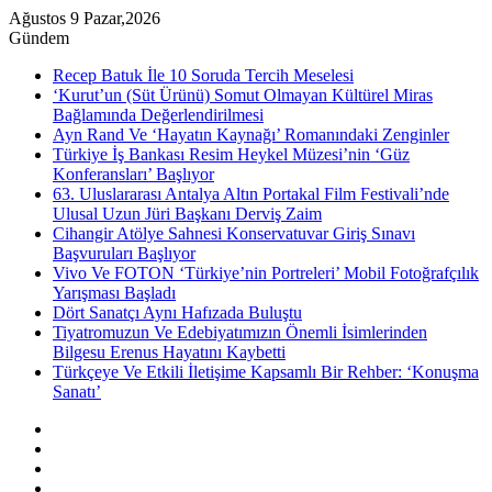
Ağustos 9 Pazar,2026
Gündem
Recep Batuk İle 10 Soruda Tercih Meselesi
‘Kurut’un (Süt Ürünü) Somut Olmayan Kültürel Miras
Bağlamında Değerlendirilmesi
Ayn Rand Ve ‘Hayatın Kaynağı’ Romanındaki Zenginler
Türkiye İş Bankası Resim Heykel Müzesi’nin ‘Güz
Konferansları’ Başlıyor
63. Uluslararası Antalya Altın Portakal Film Festivali’nde
Ulusal Uzun Jüri Başkanı Derviş Zaim
Cihangir Atölye Sahnesi Konservatuvar Giriş Sınavı
Başvuruları Başlıyor
Vivo Ve FOTON ‘Türkiye’nin Portreleri’ Mobil Fotoğrafçılık
Yarışması Başladı
Dört Sanatçı Aynı Hafızada Buluştu
Tiyatromuzun Ve Edebiyatımızın Önemli İsimlerinden
Bilgesu Erenus Hayatını Kaybetti
Türkçeye Ve Etkili İletişime Kapsamlı Bir Rehber: ‘Konuşma
Sanatı’
Kenar
Bölmesi
Rastgele
Makale
Instagram
YouTube