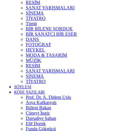
RESİM
SANAT YARIŞMALARI
SİNEMA
TİYATRO
Tümü
BİR BİLENE SORDUK
BİR SANATÇI BİR ESER
DANS
FOTOĞRAF
HEYKEL
MODA & TASARIM
MÜZİK
RESİM
SANAT YARIŞMALARI
SİNEMA
TİYATRO
SÖYLEŞİ
KÖŞE YAZILARI
Prof. Dr. A. Didem Uslu
Asya Kafkasyalı
Bülent Bakan
Cüneyt İngiz
Dursaliye Şahan
Elif Doruk
Funda Gökgücü