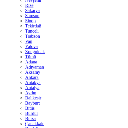
Nevşehir
Rize
Sakarya
Samsun
Sinop
Tekirdağ
Tunceli
Trabzon
Van
Yalova
Zonguldak
Tümü
Adana
Adıyaman
Aksaray
Ankara
Antakya
Antalya
Aydın
Balıkesir
Bayburt
Bitlis
Burdur
Bursa
Çanakkale