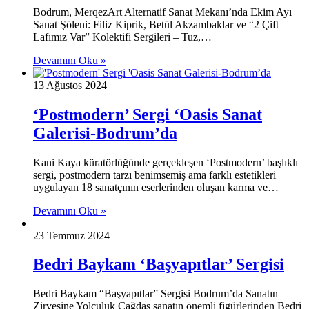
Bodrum, MerqezArt Alternatif Sanat Mekanı’nda Ekim Ayı
Sanat Şöleni: Filiz Kiprik, Betül Akzambaklar ve “2 Çift
Lafımız Var” Kolektifi Sergileri – Tuz,…
Devamını Oku »
13 Ağustos 2024
‘Postmodern’ Sergi ‘Oasis Sanat
Galerisi-Bodrum’da
Kani Kaya küratörlüğünde gerçekleşen ‘Postmodern’ başlıklı
sergi, postmodern tarzı benimsemiş ama farklı estetikleri
uygulayan 18 sanatçının eserlerinden oluşan karma ve…
Devamını Oku »
23 Temmuz 2024
Bedri Baykam ‘Başyapıtlar’ Sergisi
Bedri Baykam “Başyapıtlar” Sergisi Bodrum’da Sanatın
Zirvesine Yolculuk Çağdaş sanatın önemli figürlerinden Bedri