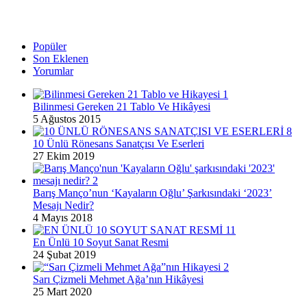
Popüler
Son Eklenen
Yorumlar
Bilinmesi Gereken 21 Tablo Ve Hikâyesi
5 Ağustos 2015
10 Ünlü Rönesans Sanatçısı Ve Eserleri
27 Ekim 2019
Barış Manço’nun ‘Kayaların Oğlu’ Şarkısındaki ‘2023’
Mesajı Nedir?
4 Mayıs 2018
En Ünlü 10 Soyut Sanat Resmi
24 Şubat 2019
Sarı Çizmeli Mehmet Ağa’nın Hikâyesi
25 Mart 2020