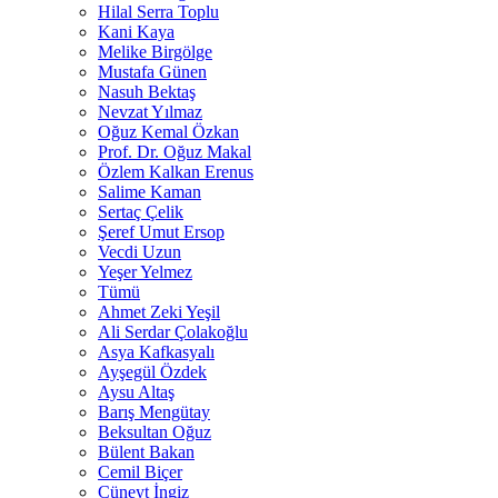
Hilal Serra Toplu
Kani Kaya
Melike Birgölge
Mustafa Günen
Nasuh Bektaş
Nevzat Yılmaz
Oğuz Kemal Özkan
Prof. Dr. Oğuz Makal
Özlem Kalkan Erenus
Salime Kaman
Sertaç Çelik
Şeref Umut Ersop
Vecdi Uzun
Yeşer Yelmez
Tümü
Ahmet Zeki Yeşil
Ali Serdar Çolakoğlu
Asya Kafkasyalı
Ayşegül Özdek
Aysu Altaş
Barış Mengütay
Beksultan Oğuz
Bülent Bakan
Cemil Biçer
Cüneyt İngiz