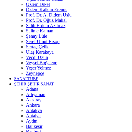
Özlem Dikel
Özlem Kalkan Erenus
Prof. Dr. A. Didem Uslu
Prof. Dr. Oğuz Makal
Salih Erdem Azıtmaz
Salime Kaman
Şenay Lüle
Şeref Umut Ersop
Sertaç Çelik
Ulaş Karakaya
Vecdi Uzun
Veysel Boğatepe
Yeşer Yelmez
Zeynepçe
SANATTUBE
ŞEHİR ŞEHİR SANAT
Adana
Adıyaman
Aksaray
Ankara
Antakya
Antalya
Aydın
Balıkesir
Bayburt