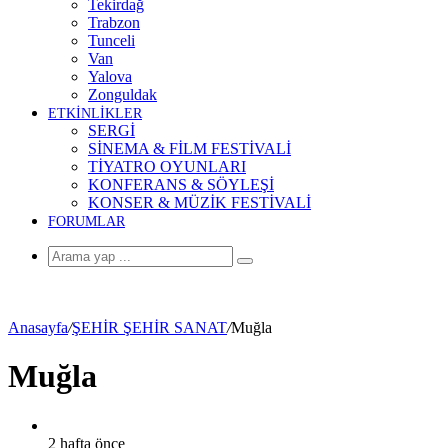
Tekirdağ
Trabzon
Tunceli
Van
Yalova
Zonguldak
ETKİNLİKLER
SERGİ
SİNEMA & FİLM FESTİVALİ
TİYATRO OYUNLARI
KONFERANS & SÖYLEŞİ
KONSER & MÜZİK FESTİVALİ
FORUMLAR
Arama
yap
...
Anasayfa
/
ŞEHİR ŞEHİR SANAT
/
Muğla
Muğla
2 hafta önce