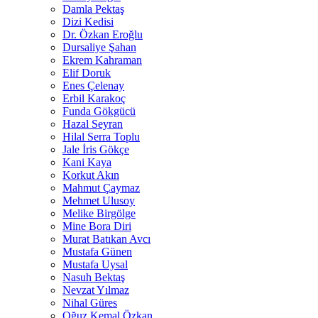
Damla Pektaş
Dizi Kedisi
Dr. Özkan Eroğlu
Dursaliye Şahan
Ekrem Kahraman
Elif Doruk
Enes Çelenay
Erbil Karakoç
Funda Gökgücü
Hazal Seyran
Hilal Serra Toplu
Jale İris Gökçe
Kani Kaya
Korkut Akın
Mahmut Çaymaz
Mehmet Ulusoy
Melike Birgölge
Mine Bora Diri
Murat Batıkan Avcı
Mustafa Günen
Mustafa Uysal
Nasuh Bektaş
Nevzat Yılmaz
Nihal Güres
Oğuz Kemal Özkan