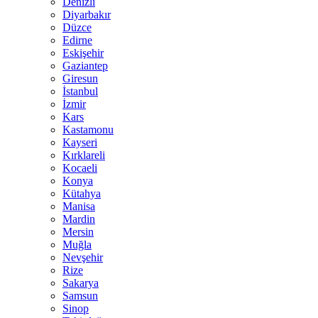
Denizli
Diyarbakır
Düzce
Edirne
Eskişehir
Gaziantep
Giresun
İstanbul
İzmir
Kars
Kastamonu
Kayseri
Kırklareli
Kocaeli
Konya
Kütahya
Manisa
Mardin
Mersin
Muğla
Nevşehir
Rize
Sakarya
Samsun
Sinop