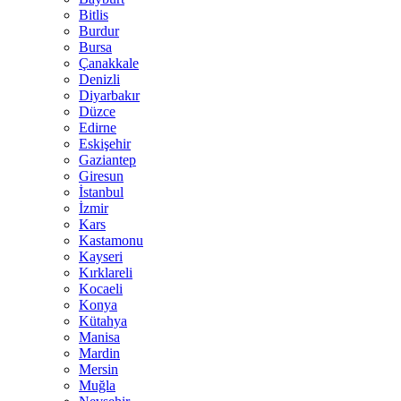
Bitlis
Burdur
Bursa
Çanakkale
Denizli
Diyarbakır
Düzce
Edirne
Eskişehir
Gaziantep
Giresun
İstanbul
İzmir
Kars
Kastamonu
Kayseri
Kırklareli
Kocaeli
Konya
Kütahya
Manisa
Mardin
Mersin
Muğla