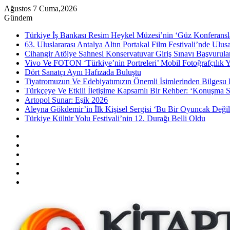
Ağustos 7 Cuma,2026
Gündem
Türkiye İş Bankası Resim Heykel Müzesi’nin ‘Güz Konferansla
63. Uluslararası Antalya Altın Portakal Film Festivali’nde Ulu
Cihangir Atölye Sahnesi Konservatuvar Giriş Sınavı Başvurular
Vivo Ve FOTON ‘Türkiye’nin Portreleri’ Mobil Fotoğrafçılık Y
Dört Sanatçı Aynı Hafızada Buluştu
Tiyatromuzun Ve Edebiyatımızın Önemli İsimlerinden Bilgesu 
Türkçeye Ve Etkili İletişime Kapsamlı Bir Rehber: ‘Konuşma S
Artopol Sunar: Eşik 2026
Aleyna Gökdemir’in İlk Kişisel Sergisi ‘Bu Bir Oyuncak Değil
Türkiye Kültür Yolu Festivali’nin 12. Durağı Belli Oldu
Kenar
Bölmesi
Rastgele
Makale
Instagram
YouTube
Twitter
Facebook