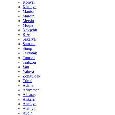
Konya
Kütahya
Manisa
Mardin
Mersin
Muğla
Nevşehir
Rize
Sakarya
Samsun
Sinop
Tekirdağ
Tunceli
Trabzon
Van
Yalova
Zonguldak
Tümü
Adana
Adıyaman
Aksaray
Ankara
Antakya
Antalya
Aydın