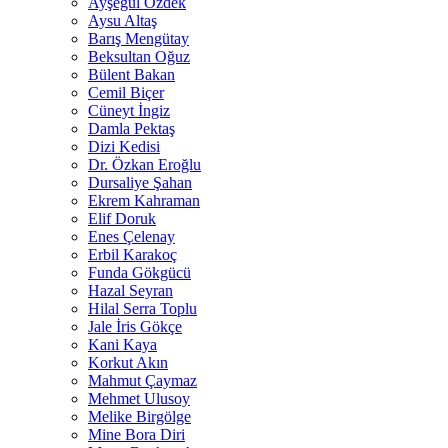
Ayşegül Özdek
Aysu Altaş
Barış Mengütay
Beksultan Oğuz
Bülent Bakan
Cemil Biçer
Cüneyt İngiz
Damla Pektaş
Dizi Kedisi
Dr. Özkan Eroğlu
Dursaliye Şahan
Ekrem Kahraman
Elif Doruk
Enes Çelenay
Erbil Karakoç
Funda Gökgücü
Hazal Seyran
Hilal Serra Toplu
Jale İris Gökçe
Kani Kaya
Korkut Akın
Mahmut Çaymaz
Mehmet Ulusoy
Melike Birgölge
Mine Bora Diri