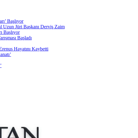
rı’ Başlıyor
sal Uzun Jüri Başkanı Derviş Zaim
ı Başlıyor
arışması Başladı
Erenus Hayatını Kaybetti
anatı’
’