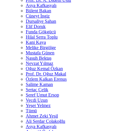
Prof. Dr. A. Didem Uslu
Asya Kafkasyalı
Bülent Bakan
Cüneyt İngiz
Dursaliye Şahan
Elif Doruk
Funda Gökgücü
Hilal Serra Toplu
Kani Kaya
Melike Birgölge
Mustafa Günen
Nasuh Bektaş
Nevzat Yılmaz
Oğuz Kemal Özkan
Prof. Dr. Oğuz Makal
Özlem Kalkan Erenus
Salime Kaman
Sertaç Çelik
Şeref Umut Ersop
Vecdi Uzun
Yeşer Yelmez
Tümü
Ahmet Zeki Yeşil
Ali Serdar Çolakoğlu
Asya Kafkasyalı