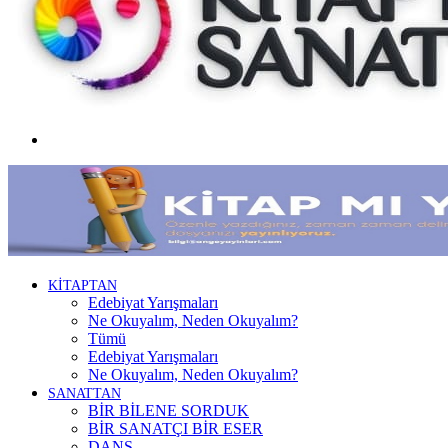
Menü
KİTAPTAN
Edebiyat Yarışmaları
Ne Okuyalım, Neden Okuyalım?
Tümü
Edebiyat Yarışmaları
Ne Okuyalım, Neden Okuyalım?
SANATTAN
BİR BİLENE SORDUK
BİR SANATÇI BİR ESER
DANS