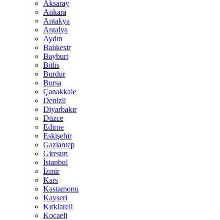
Aksaray
Ankara
Antakya
Antalya
Aydın
Balıkesir
Bayburt
Bitlis
Burdur
Bursa
Çanakkale
Denizli
Diyarbakır
Düzce
Edirne
Eskişehir
Gaziantep
Giresun
İstanbul
İzmir
Kars
Kastamonu
Kayseri
Kırklareli
Kocaeli