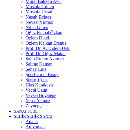
Murat Batıkan Avcı
Mustafa Günen
Mustafa Uysal
Nasuh Bektaş
Nevzat Yılmaz
Nihal Güres
Oğuz Kemal Özkan
Özlem Dikel
Özlem Kalkan Erenus
Prof. Dr. A. Didem Uslu
Prof. Dr. Oğuz Makal
Salih Erdem Azıtmaz
Salime Kaman
Şenay Lüle
Şeref Umut Ersop
Sertaç Çelik
Ulaş Karakaya
Vecdi Uzun
Veysel Boğatepe
Yeşer Yelmez
Zeynepçe
SANATTUBE
ŞEHİR ŞEHİR SANAT
Adana
Adıyaman