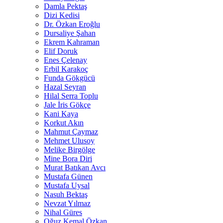
Damla Pektaş
Dizi Kedisi
Dr. Özkan Eroğlu
Dursaliye Şahan
Ekrem Kahraman
Elif Doruk
Enes Çelenay
Erbil Karakoç
Funda Gökgücü
Hazal Seyran
Hilal Serra Toplu
Jale İris Gökçe
Kani Kaya
Korkut Akın
Mahmut Çaymaz
Mehmet Ulusoy
Melike Birgölge
Mine Bora Diri
Murat Batıkan Avcı
Mustafa Günen
Mustafa Uysal
Nasuh Bektaş
Nevzat Yılmaz
Nihal Güres
Oğuz Kemal Özkan