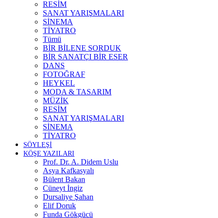
RESİM
SANAT YARIŞMALARI
SİNEMA
TİYATRO
Tümü
BİR BİLENE SORDUK
BİR SANATÇI BİR ESER
DANS
FOTOĞRAF
HEYKEL
MODA & TASARIM
MÜZİK
RESİM
SANAT YARIŞMALARI
SİNEMA
TİYATRO
SÖYLEŞİ
KÖŞE YAZILARI
Prof. Dr. A. Didem Uslu
Asya Kafkasyalı
Bülent Bakan
Cüneyt İngiz
Dursaliye Şahan
Elif Doruk
Funda Gökgücü