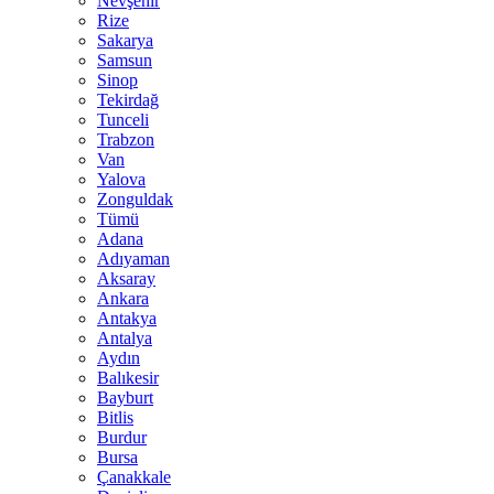
Nevşehir
Rize
Sakarya
Samsun
Sinop
Tekirdağ
Tunceli
Trabzon
Van
Yalova
Zonguldak
Tümü
Adana
Adıyaman
Aksaray
Ankara
Antakya
Antalya
Aydın
Balıkesir
Bayburt
Bitlis
Burdur
Bursa
Çanakkale