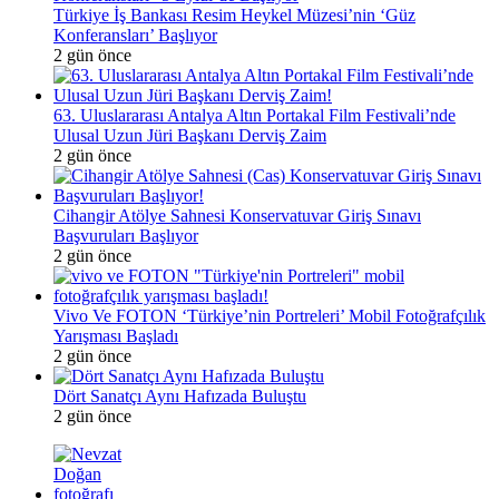
Türkiye İş Bankası Resim Heykel Müzesi’nin ‘Güz
Konferansları’ Başlıyor
2 gün önce
63. Uluslararası Antalya Altın Portakal Film Festivali’nde
Ulusal Uzun Jüri Başkanı Derviş Zaim
2 gün önce
Cihangir Atölye Sahnesi Konservatuvar Giriş Sınavı
Başvuruları Başlıyor
2 gün önce
Vivo Ve FOTON ‘Türkiye’nin Portreleri’ Mobil Fotoğrafçılık
Yarışması Başladı
2 gün önce
Dört Sanatçı Aynı Hafızada Buluştu
2 gün önce