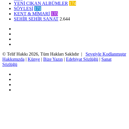
YENİ ÇIKAN ALBÜMLER
174
SÖYLEŞİ
171
KENT & MİMARİ
135
ŞEHİR ŞEHİR SANAT
2.644
Facebook
Twitter
YouTube
Instagram
© Telif Hakkı 2026, Tüm Hakları Saklıdır |
Sevgiyle Kodlanmıştır
Hakkımızda
|
Künye
|
Bize Yazın
|
Edebiyat Sözlüğü
|
Sanat
Sözlüğü
Facebook
Twitter
YouTube
Instagram
Başa
dön
tuşu