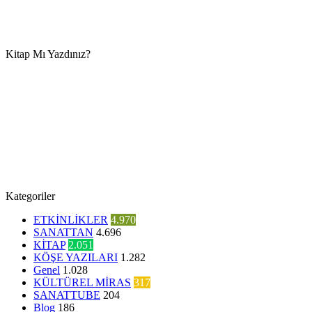
Kitap Mı Yazdınız?
Kategoriler
ETKİNLİKLER
4.970
SANATTAN
4.696
KİTAP
2.051
KÖŞE YAZILARI
1.282
Genel
1.028
KÜLTÜREL MİRAS
317
SANATTUBE
204
Blog
186