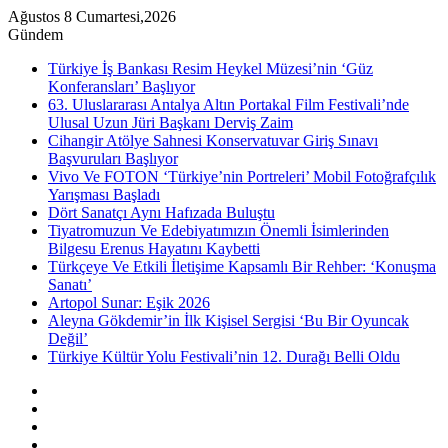
Ağustos 8 Cumartesi,2026
Gündem
Türkiye İş Bankası Resim Heykel Müzesi’nin ‘Güz
Konferansları’ Başlıyor
63. Uluslararası Antalya Altın Portakal Film Festivali’nde
Ulusal Uzun Jüri Başkanı Derviş Zaim
Cihangir Atölye Sahnesi Konservatuvar Giriş Sınavı
Başvuruları Başlıyor
Vivo Ve FOTON ‘Türkiye’nin Portreleri’ Mobil Fotoğrafçılık
Yarışması Başladı
Dört Sanatçı Aynı Hafızada Buluştu
Tiyatromuzun Ve Edebiyatımızın Önemli İsimlerinden
Bilgesu Erenus Hayatını Kaybetti
Türkçeye Ve Etkili İletişime Kapsamlı Bir Rehber: ‘Konuşma
Sanatı’
Artopol Sunar: Eşik 2026
Aleyna Gökdemir’in İlk Kişisel Sergisi ‘Bu Bir Oyuncak
Değil’
Türkiye Kültür Yolu Festivali’nin 12. Durağı Belli Oldu
Kenar
Bölmesi
Rastgele
Makale
Instagram
YouTube