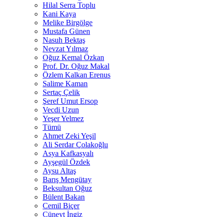
Hilal Serra Toplu
Kani Kaya
Melike Birgölge
Mustafa Günen
Nasuh Bektaş
Nevzat Yılmaz
Oğuz Kemal Özkan
Prof. Dr. Oğuz Makal
Özlem Kalkan Erenus
Salime Kaman
Sertaç Çelik
Şeref Umut Ersop
Vecdi Uzun
Yeşer Yelmez
Tümü
Ahmet Zeki Yeşil
Ali Serdar Çolakoğlu
Asya Kafkasyalı
Ayşegül Özdek
Aysu Altaş
Barış Mengütay
Beksultan Oğuz
Bülent Bakan
Cemil Biçer
Cüneyt İngiz