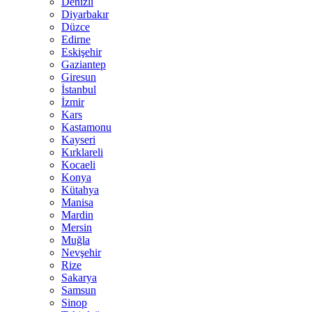
Denizli
Diyarbakır
Düzce
Edirne
Eskişehir
Gaziantep
Giresun
İstanbul
İzmir
Kars
Kastamonu
Kayseri
Kırklareli
Kocaeli
Konya
Kütahya
Manisa
Mardin
Mersin
Muğla
Nevşehir
Rize
Sakarya
Samsun
Sinop