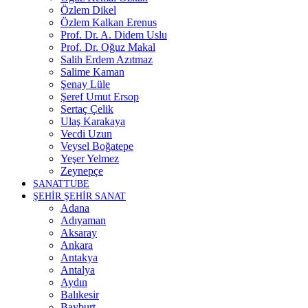
Özlem Dikel
Özlem Kalkan Erenus
Prof. Dr. A. Didem Uslu
Prof. Dr. Oğuz Makal
Salih Erdem Azıtmaz
Salime Kaman
Şenay Lüle
Şeref Umut Ersop
Sertaç Çelik
Ulaş Karakaya
Vecdi Uzun
Veysel Boğatepe
Yeşer Yelmez
Zeynepçe
SANATTUBE
ŞEHİR ŞEHİR SANAT
Adana
Adıyaman
Aksaray
Ankara
Antakya
Antalya
Aydın
Balıkesir
Bayburt