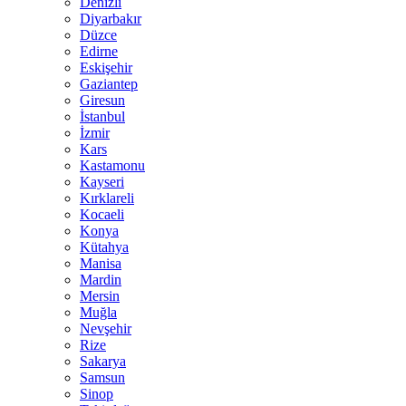
Denizli
Diyarbakır
Düzce
Edirne
Eskişehir
Gaziantep
Giresun
İstanbul
İzmir
Kars
Kastamonu
Kayseri
Kırklareli
Kocaeli
Konya
Kütahya
Manisa
Mardin
Mersin
Muğla
Nevşehir
Rize
Sakarya
Samsun
Sinop