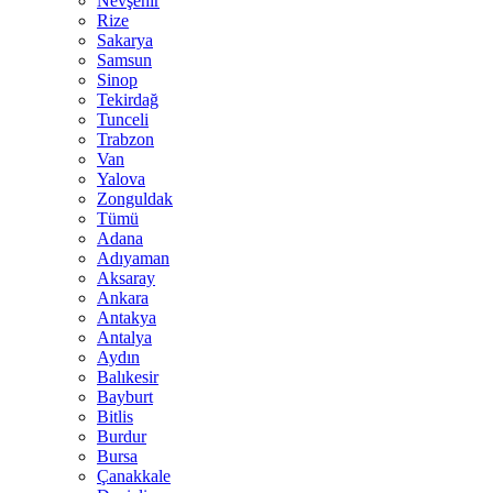
Nevşehir
Rize
Sakarya
Samsun
Sinop
Tekirdağ
Tunceli
Trabzon
Van
Yalova
Zonguldak
Tümü
Adana
Adıyaman
Aksaray
Ankara
Antakya
Antalya
Aydın
Balıkesir
Bayburt
Bitlis
Burdur
Bursa
Çanakkale