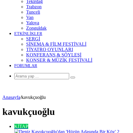
Tekirdağ
Trabzon
Tunceli
Van
Yalova
Zonguldak
ETKİNLİKLER
SERGİ
SİNEMA & FİLM FESTİVALİ
TİYATRO OYUNLARI
KONFERANS & SÖYLEŞİ
KONSER & MÜZİK FESTİVALİ
FORUMLAR
Arama
yap
...
Anasayfa
/
kavukçuoğlu
kavukçuoğlu
KİTAP