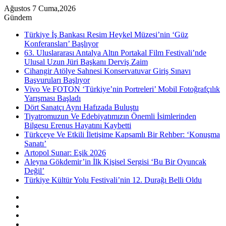
Ağustos 7 Cuma,2026
Gündem
Türkiye İş Bankası Resim Heykel Müzesi’nin ‘Güz
Konferansları’ Başlıyor
63. Uluslararası Antalya Altın Portakal Film Festivali’nde
Ulusal Uzun Jüri Başkanı Derviş Zaim
Cihangir Atölye Sahnesi Konservatuvar Giriş Sınavı
Başvuruları Başlıyor
Vivo Ve FOTON ‘Türkiye’nin Portreleri’ Mobil Fotoğrafçılık
Yarışması Başladı
Dört Sanatçı Aynı Hafızada Buluştu
Tiyatromuzun Ve Edebiyatımızın Önemli İsimlerinden
Bilgesu Erenus Hayatını Kaybetti
Türkçeye Ve Etkili İletişime Kapsamlı Bir Rehber: ‘Konuşma
Sanatı’
Artopol Sunar: Eşik 2026
Aleyna Gökdemir’in İlk Kişisel Sergisi ‘Bu Bir Oyuncak
Değil’
Türkiye Kültür Yolu Festivali’nin 12. Durağı Belli Oldu
Kenar
Bölmesi
Rastgele
Makale
Instagram
YouTube