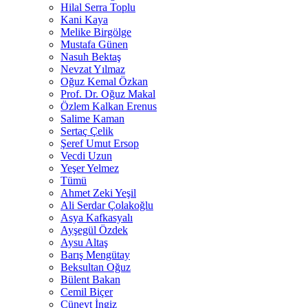
Hilal Serra Toplu
Kani Kaya
Melike Birgölge
Mustafa Günen
Nasuh Bektaş
Nevzat Yılmaz
Oğuz Kemal Özkan
Prof. Dr. Oğuz Makal
Özlem Kalkan Erenus
Salime Kaman
Sertaç Çelik
Şeref Umut Ersop
Vecdi Uzun
Yeşer Yelmez
Tümü
Ahmet Zeki Yeşil
Ali Serdar Çolakoğlu
Asya Kafkasyalı
Ayşegül Özdek
Aysu Altaş
Barış Mengütay
Beksultan Oğuz
Bülent Bakan
Cemil Biçer
Cüneyt İngiz