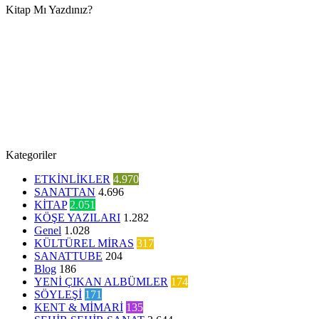
Kitap Mı Yazdınız?
Kategoriler
ETKİNLİKLER
4.970
SANATTAN
4.696
KİTAP
2.051
KÖŞE YAZILARI
1.282
Genel
1.028
KÜLTÜREL MİRAS
317
SANATTUBE
204
Blog
186
YENİ ÇIKAN ALBÜMLER
174
SÖYLEŞİ
171
KENT & MİMARİ
135