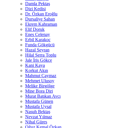
Damla Pektaş
Dizi Kedisi
Dr. Özkan Eroğlu
Dursaliye Şahan
Ekrem Kahraman
Elif Doruk
Enes Çelenay
Erbil Karakoç
Funda Gökgücü
Hazal Seyran
Hilal Serra Toplu
Jale İris Gökçe
Kani Kaya
Korkut Akın
Mahmut Çaymaz
Mehmet Ulusoy
Melike Birgölge
Mine Bora Diri
Murat Batıkan Avcı
Mustafa Günen
Mustafa Uysal
Nasuh Bektaş
Nevzat Yılmaz
Nihal Güres
Oğuz Kemal Özkan