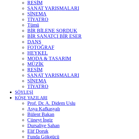
RESİM
SANAT YARIŞMALARI
SİNEMA
TİYATRO
Tümü
BİR BİLENE SORDUK
BİR SANATÇI BİR ESER
DANS
FOTOĞRAF
HEYKEL
MODA & TASARIM
MÜZİK
RESİM
SANAT YARIŞMALARI
SİNEMA
TİYATRO
SÖYLEŞİ
KÖŞE YAZILARI
Prof. Dr. A. Didem Uslu
Asya Kafkasyalı
Bülent Bakan
Cüneyt İngiz
Dursaliye Şahan
Elif Doruk
Funda Gökgücü