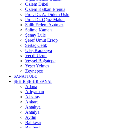
Özlem Dikel
Özlem Kalkan Erenus
Prof. Dr. A. Didem Uslu
Prof. Dr. Oğuz Makal
Salih Erdem Azıtmaz
Salime Kaman
Şenay Lüle
Şeref Umut Ersop
Sertaç Çelik
Ulaş Karakaya
Vecdi Uzun
Veysel Boğatepe
Yeşer Yelmez
Zeynepçe
SANATTUBE
ŞEHİR ŞEHİR SANAT
Adana
Adıyaman
Aksaray
Ankara
Antakya
Antalya
Aydın
Balıkesir
Bayburt