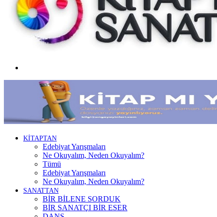
Menü
KİTAPTAN
Edebiyat Yarışmaları
Ne Okuyalım, Neden Okuyalım?
Tümü
Edebiyat Yarışmaları
Ne Okuyalım, Neden Okuyalım?
SANATTAN
BİR BİLENE SORDUK
BİR SANATÇI BİR ESER
DANS