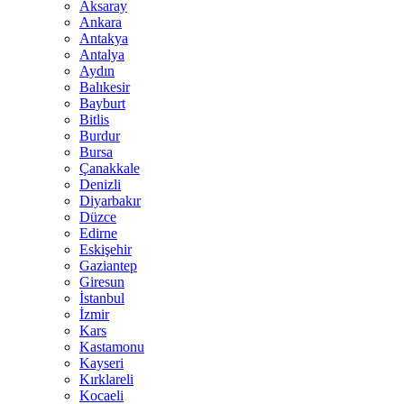
Aksaray
Ankara
Antakya
Antalya
Aydın
Balıkesir
Bayburt
Bitlis
Burdur
Bursa
Çanakkale
Denizli
Diyarbakır
Düzce
Edirne
Eskişehir
Gaziantep
Giresun
İstanbul
İzmir
Kars
Kastamonu
Kayseri
Kırklareli
Kocaeli