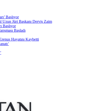
rı’ Başlıyor
sal Uzun Jüri Başkanı Derviş Zaim
ı Başlıyor
arışması Başladı
Erenus Hayatını Kaybetti
anatı’
’