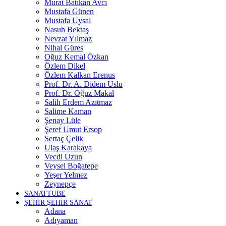
Murat Batıkan Avcı
Mustafa Günen
Mustafa Uysal
Nasuh Bektaş
Nevzat Yılmaz
Nihal Güres
Oğuz Kemal Özkan
Özlem Dikel
Özlem Kalkan Erenus
Prof. Dr. A. Didem Uslu
Prof. Dr. Oğuz Makal
Salih Erdem Azıtmaz
Salime Kaman
Şenay Lüle
Şeref Umut Ersop
Sertaç Çelik
Ulaş Karakaya
Vecdi Uzun
Veysel Boğatepe
Yeşer Yelmez
Zeynepçe
SANATTUBE
ŞEHİR ŞEHİR SANAT
Adana
Adıyaman