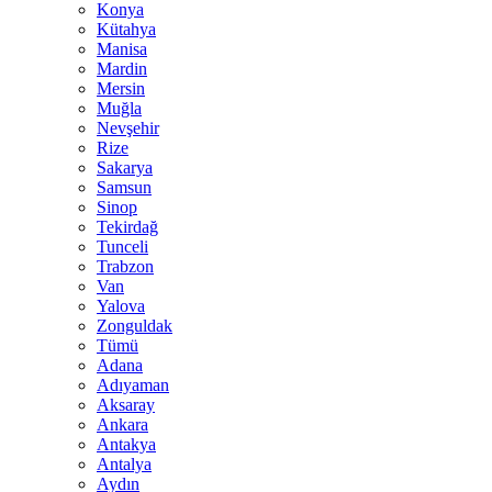
Konya
Kütahya
Manisa
Mardin
Mersin
Muğla
Nevşehir
Rize
Sakarya
Samsun
Sinop
Tekirdağ
Tunceli
Trabzon
Van
Yalova
Zonguldak
Tümü
Adana
Adıyaman
Aksaray
Ankara
Antakya
Antalya
Aydın