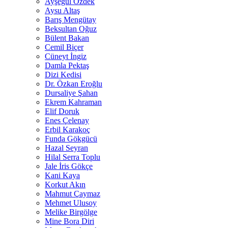
Ayşegül Özdek
Aysu Altaş
Barış Mengütay
Beksultan Oğuz
Bülent Bakan
Cemil Biçer
Cüneyt İngiz
Damla Pektaş
Dizi Kedisi
Dr. Özkan Eroğlu
Dursaliye Şahan
Ekrem Kahraman
Elif Doruk
Enes Çelenay
Erbil Karakoç
Funda Gökgücü
Hazal Seyran
Hilal Serra Toplu
Jale İris Gökçe
Kani Kaya
Korkut Akın
Mahmut Çaymaz
Mehmet Ulusoy
Melike Birgölge
Mine Bora Diri