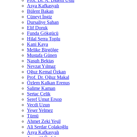
Prof. Dr. A. Didem Uslu
Asya Kafkasyalı
Bülent Bakan
Cüneyt İngiz
Dursaliye Şahan
Elif Doruk
Funda Gökgücü
Hilal Serra Toplu
Kani Kaya
Melike Birgölge
Mustafa Günen
Nasuh Bektaş
Nevzat Yılmaz
Oğuz Kemal Özkan
Prof. Dr. Oğuz Makal
Özlem Kalkan Erenus
Salime Kaman
Sertaç Çelik
Şeref Umut Ersop
Vecdi Uzun
Yeşer Yelmez
Tümü
Ahmet Zeki Yeşil
Ali Serdar Çolakoğlu
Asya Kafkasyalı