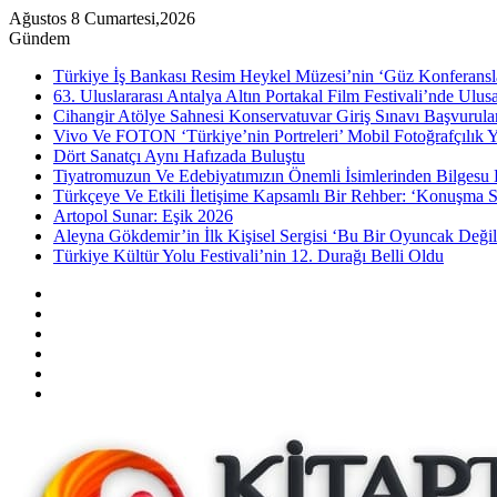
Ağustos 8 Cumartesi,2026
Gündem
Türkiye İş Bankası Resim Heykel Müzesi’nin ‘Güz Konferansla
63. Uluslararası Antalya Altın Portakal Film Festivali’nde Ulu
Cihangir Atölye Sahnesi Konservatuvar Giriş Sınavı Başvurular
Vivo Ve FOTON ‘Türkiye’nin Portreleri’ Mobil Fotoğrafçılık Y
Dört Sanatçı Aynı Hafızada Buluştu
Tiyatromuzun Ve Edebiyatımızın Önemli İsimlerinden Bilgesu 
Türkçeye Ve Etkili İletişime Kapsamlı Bir Rehber: ‘Konuşma S
Artopol Sunar: Eşik 2026
Aleyna Gökdemir’in İlk Kişisel Sergisi ‘Bu Bir Oyuncak Değil
Türkiye Kültür Yolu Festivali’nin 12. Durağı Belli Oldu
Kenar
Bölmesi
Rastgele
Makale
Instagram
YouTube
Twitter
Facebook