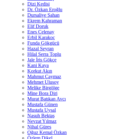
Dizi Kedisi
Dr. Özkan Eroğlu
Dursaliye Şahan
Ekrem Kahraman
Elif Doruk
Enes Çelenay
Erbil Karakoç
Funda Gökgücü
Hazal Seyran
Hilal Serra Toplu
Jale İris Gökçe
Kani Kaya
Korkut Akın
Mahmut Çaymaz
Mehmet Ulusoy
Melike Birgölge
Mine Bora Diri
Murat Batıkan Avcı
Mustafa Günen
Mustafa Uysal
Nasuh Bektaş
Nevzat Yılmaz
Nihal Güres
Oğuz Kemal Özkan
Özlem Dikel