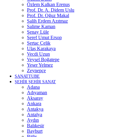
Özlem Kalkan Erenus
Prof. Dr. A. Didem Uslu
Prof. Dr. Oğuz Makal
Salih Erdem Azıtmaz
Salime Kaman
Şenay Lüle
Şeref Umut Ersop
Sertaç Çelik
Ulaş Karakaya
Vecdi Uzun
Veysel Boğatepe
Yeşer Yelmez
Zeynepçe
SANATTUBE
ŞEHİR ŞEHİR SANAT
Adana
Adıyaman
Aksaray
Ankara
Antakya
Antalya
Aydın
Balıkesir
Bayburt
Bitlis