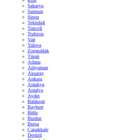
Rize
Sakarya
Samsun
Sinop
Tekirdağ
Tunceli
Trabzon
Van
Yalova
Zonguldak
Tümü
Adana
Adıyaman
Aksaray
Ankara
Antakya
Antalya
Aydın
Balıkesir
Bayburt
Bitlis
Burdur
Bursa
Çanakkale
Denizli