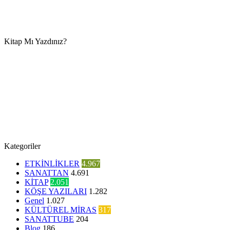
Kitap Mı Yazdınız?
Kategoriler
ETKİNLİKLER
4.967
SANATTAN
4.691
KİTAP
2.051
KÖŞE YAZILARI
1.282
Genel
1.027
KÜLTÜREL MİRAS
317
SANATTUBE
204
Blog
186