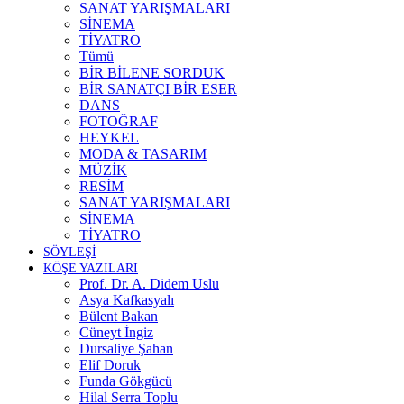
SANAT YARIŞMALARI
SİNEMA
TİYATRO
Tümü
BİR BİLENE SORDUK
BİR SANATÇI BİR ESER
DANS
FOTOĞRAF
HEYKEL
MODA & TASARIM
MÜZİK
RESİM
SANAT YARIŞMALARI
SİNEMA
TİYATRO
SÖYLEŞİ
KÖŞE YAZILARI
Prof. Dr. A. Didem Uslu
Asya Kafkasyalı
Bülent Bakan
Cüneyt İngiz
Dursaliye Şahan
Elif Doruk
Funda Gökgücü
Hilal Serra Toplu