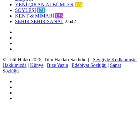
YENİ ÇIKAN ALBÜMLER
174
SÖYLEŞİ
171
KENT & MİMARİ
135
ŞEHİR ŞEHİR SANAT
2.642
Facebook
Twitter
YouTube
Instagram
© Telif Hakkı 2026, Tüm Hakları Saklıdır |
Sevgiyle Kodlanmıştır
Hakkımızda
|
Künye
|
Bize Yazın
|
Edebiyat Sözlüğü
|
Sanat
Sözlüğü
Facebook
Twitter
YouTube
Instagram
Başa
dön
tuşu