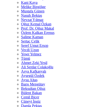
Kani Kaya
Melike Birgölge
Mustafa Günen
Nasuh Bektaş
Nevzat Yılmaz
Oğuz Kemal Özkan
Prof. Dr. Oğuz Makal
Özlem Kalkan Erenus
Salime Kaman
Sertaç Çelik
Şeref Umut Ersop
Vecdi Uzun
Yeşer Yelmez
Tümü
Ahmet Zeki Yeşil
Ali Serdar Çolakoğlu
Asya Kafkasyalı
Ayşegül Özdek
Aysu Altaş
Barış Mengütay
Beksultan Oğuz
Bülent Bakan
Cemil Biçer
Cüneyt İngiz
Damla Pektaş