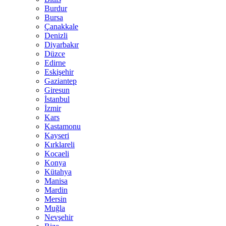
Burdur
Bursa
Çanakkale
Denizli
Diyarbakır
Düzce
Edirne
Eskişehir
Gaziantep
Giresun
İstanbul
İzmir
Kars
Kastamonu
Kayseri
Kırklareli
Kocaeli
Konya
Kütahya
Manisa
Mardin
Mersin
Muğla
Nevşehir