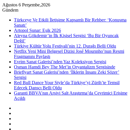
Ağustos 6 Perşembe,2026
Gündem
Türkçeye Ve Etkili İletişime Kapsamlı Bir Rehber: ‘Konuşma
Sanatı’
Artopol Sunar: Eşik 2026
Aleyna Gökdemir’in İlk Kişisel Sergisi ‘Bu Bir Oyuncak
Değil’
Türkiye Kültür Yolu Festivali’nin 12. Durağı Belli Oldu
Netflix Yeni Mini Belgesel Dizisi José Mourınho’nun Resmi
Fragmanını Paylaştı
Evrim Sanat Galerisi’nden Yaz Koleksiyon Sergisi
Osman Hamdi Bey The Met’in Oryantalizm Sergisinde
Brieflyart Sanat Galerisi’nden ‘İlklerin İnsanı Zeki Sözer’
Sergisi
Red Bull Dance Your Style’da Türkiye’yi Zürih’te Temsil
Edecek Dansçı Belli Oldu
Garanti BBVA’nın Arşivi Salt Araştırma’da Çevrimiçi Erişime
Açıldı
Kenar
Bölmesi
Rastgele
Makale
Instagram
YouTube
Twitter