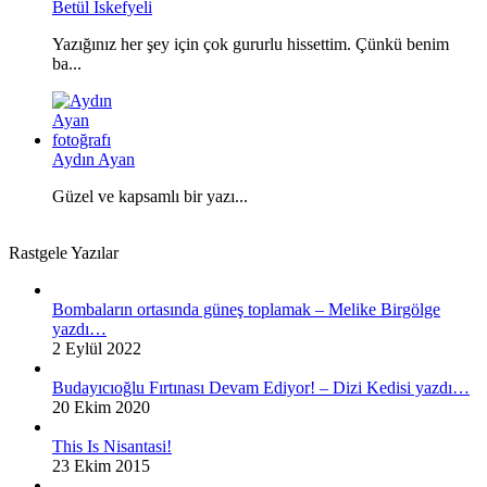
Betül İskefyeli
Yazığınız her şey için çok gururlu hissettim. Çünkü benim
ba...
Aydın Ayan
Güzel ve kapsamlı bir yazı...
Rastgele Yazılar
Bombaların ortasında güneş toplamak – Melike Birgölge
yazdı…
2 Eylül 2022
Budayıcıoğlu Fırtınası Devam Ediyor! – Dizi Kedisi yazdı…
20 Ekim 2020
This Is Nisantasi!
23 Ekim 2015