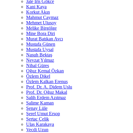
Jale İris Gökçe
Kani Kaya
Korkut Akın
Mahmut Çaymaz
Mehmet Ulusoy
Melike Birgölge
Mine Bora Diri
Murat Batıkan Avcı
Mustafa Günen
Mustafa Uysal
Nasuh Bektaş
Nevzat Yılmaz
Nihal Güres
Oğuz Kemal Özkan
Özlem Dikel
Özlem Kalkan Erenus
Prof. Dr. A. Didem Uslu
Prof. Dr. Oğuz Makal
Salih Erdem Azıtmaz
Salime Kaman
Şenay Lüle
Şeref Umut Ersop
Sertaç Çelik
Ulaş Karakaya
Vecdi Uzun