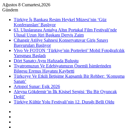
Ağustos 8 Cumartesi,2026
Gündem
Türkiye İş Bankası Resim Heykel Müzesi’nin ‘Güz
Konferansları’ Başlıyor
63. Uluslararası Antalya Altın Portakal Film Festivali’nde
Ulusal Uzun Jüri Başkanı Derviş Zaim
Cihangir Atölye Sahnesi Konservatuvar Giriş Sınavı
Başvuruları Başlıyor
Vivo Ve FOTON ‘Türkiye’nin Portreleri’ Mobil Fotoğrafçılık
Yarışması Başladı
Dört Sanatçı Aynı Hafızada Buluştu
Tiyatromuzun Ve Edebiyatımızın Önemli İsimlerinden
Bilgesu Erenus Hayatını Kaybetti
Türkçeye Ve Etkili İletişime Kapsamlı Bir Rehber: ‘Konuşma
Sanatı’
Artopol Sunar: Eşik 2026
Aleyna Gökdemir’in İlk Kişisel Sergisi ‘Bu Bir Oyuncak
Değil’
Türkiye Kültür Yolu Festivali’nin 12. Durağı Belli Oldu
Kenar
Bölmesi
Rastgele
Makale
Instagram
YouTube