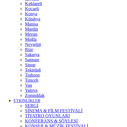
Kırklareli
Kocaeli
Konya
Kütahya
Manisa
Mardin
Mersin
Muğla
Nevşehir
Rize
Sakarya
Samsun
Sinop
Tekirdağ
Trabzon
Tunceli
Van
Yalova
Zonguldak
ETKİNLİKLER
SERGİ
SİNEMA & FİLM FESTİVALİ
TİYATRO OYUNLARI
KONFERANS & SÖYLEŞİ
KONSER & MÜZİK FESTİVALİ