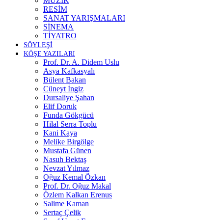
MÜZİK
RESİM
SANAT YARIŞMALARI
SİNEMA
TİYATRO
SÖYLEŞİ
KÖŞE YAZILARI
Prof. Dr. A. Didem Uslu
Asya Kafkasyalı
Bülent Bakan
Cüneyt İngiz
Dursaliye Şahan
Elif Doruk
Funda Gökgücü
Hilal Serra Toplu
Kani Kaya
Melike Birgölge
Mustafa Günen
Nasuh Bektaş
Nevzat Yılmaz
Oğuz Kemal Özkan
Prof. Dr. Oğuz Makal
Özlem Kalkan Erenus
Salime Kaman
Sertaç Çelik