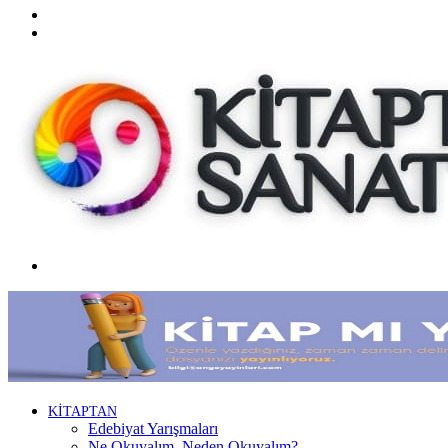
Twitter
Facebook
Menü
KİTAPTAN
Edebiyat Yarışmaları
Ne Okuyalım, Neden Okuyalım?