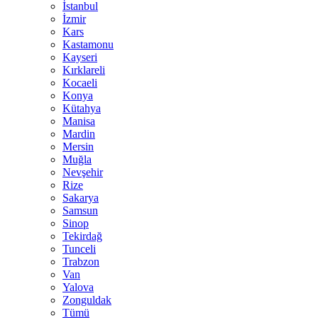
İstanbul
İzmir
Kars
Kastamonu
Kayseri
Kırklareli
Kocaeli
Konya
Kütahya
Manisa
Mardin
Mersin
Muğla
Nevşehir
Rize
Sakarya
Samsun
Sinop
Tekirdağ
Tunceli
Trabzon
Van
Yalova
Zonguldak
Tümü