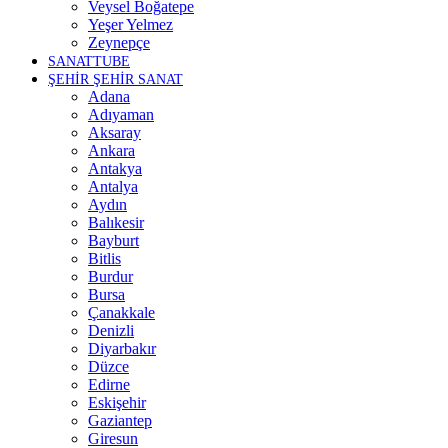
Veysel Boğatepe
Yeşer Yelmez
Zeynepçe
SANATTUBE
ŞEHİR ŞEHİR SANAT
Adana
Adıyaman
Aksaray
Ankara
Antakya
Antalya
Aydın
Balıkesir
Bayburt
Bitlis
Burdur
Bursa
Çanakkale
Denizli
Diyarbakır
Düzce
Edirne
Eskişehir
Gaziantep
Giresun