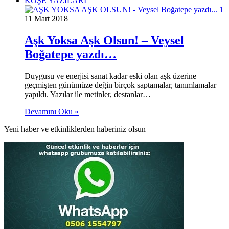
KÖŞE YAZILARI
11 Mart 2018
Aşk Yoksa Aşk Olsun! – Veysel
Boğatepe yazdı…
Duygusu ve enerjisi sanat kadar eski olan aşk üzerine
geçmişten günümüze değin birçok saptamalar, tanımlamalar
yapıldı. Yazılar ile metinler, destanlar…
Devamını Oku »
Yeni haber ve etkinliklerden haberiniz olsun