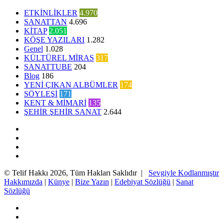
ETKİNLİKLER
4.970
SANATTAN
4.696
KİTAP
2.051
KÖŞE YAZILARI
1.282
Genel
1.028
KÜLTÜREL MİRAS
317
SANATTUBE
204
Blog
186
YENİ ÇIKAN ALBÜMLER
174
SÖYLEŞİ
171
KENT & MİMARİ
135
ŞEHİR ŞEHİR SANAT
2.644
Facebook
Twitter
YouTube
Instagram
© Telif Hakkı 2026, Tüm Hakları Saklıdır |
Sevgiyle Kodlanmıştır
Hakkımızda
|
Künye
|
Bize Yazın
|
Edebiyat Sözlüğü
|
Sanat
Sözlüğü
Facebook
Twitter