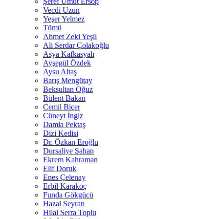
Şeref Umut Ersop
Vecdi Uzun
Yeşer Yelmez
Tümü
Ahmet Zeki Yeşil
Ali Serdar Çolakoğlu
Asya Kafkasyalı
Ayşegül Özdek
Aysu Altaş
Barış Mengütay
Beksultan Oğuz
Bülent Bakan
Cemil Biçer
Cüneyt İngiz
Damla Pektaş
Dizi Kedisi
Dr. Özkan Eroğlu
Dursaliye Şahan
Ekrem Kahraman
Elif Doruk
Enes Çelenay
Erbil Karakoç
Funda Gökgücü
Hazal Seyran
Hilal Serra Toplu