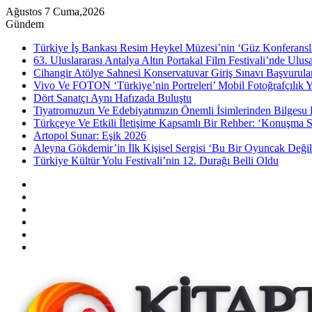
Ağustos 7 Cuma,2026
Gündem
Türkiye İş Bankası Resim Heykel Müzesi’nin ‘Güz Konferansla
63. Uluslararası Antalya Altın Portakal Film Festivali’nde Ulu
Cihangir Atölye Sahnesi Konservatuvar Giriş Sınavı Başvurular
Vivo Ve FOTON ‘Türkiye’nin Portreleri’ Mobil Fotoğrafçılık Y
Dört Sanatçı Aynı Hafızada Buluştu
Tiyatromuzun Ve Edebiyatımızın Önemli İsimlerinden Bilgesu 
Türkçeye Ve Etkili İletişime Kapsamlı Bir Rehber: ‘Konuşma S
Artopol Sunar: Eşik 2026
Aleyna Gökdemir’in İlk Kişisel Sergisi ‘Bu Bir Oyuncak Değil
Türkiye Kültür Yolu Festivali’nin 12. Durağı Belli Oldu
Kenar
Bölmesi
Rastgele
Makale
Instagram
YouTube
Twitter
Facebook