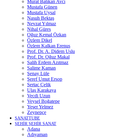
Murat Batıkan Avcı
Mustafa Günen
Mustafa Uysal
Nasuh Bektaş
Nevzat Yılmaz
Nihal Güres
Oğuz Kemal Özkan
Özlem Dikel
Özlem Kalkan Erenus
Prof. Dr. A. Didem Uslu
Prof. Dr. Oğuz Makal
Salih Erdem Azıtmaz
Salime Kaman
Şenay Lüle
Şeref Umut Ersop
Sertaç Çelik
Ulaş Karakaya
Vecdi Uzun
Veysel Boğatepe
Yeşer Yelmez
Zeynepçe
SANATTUBE
ŞEHİR ŞEHİR SANAT
Adana
Adıyaman