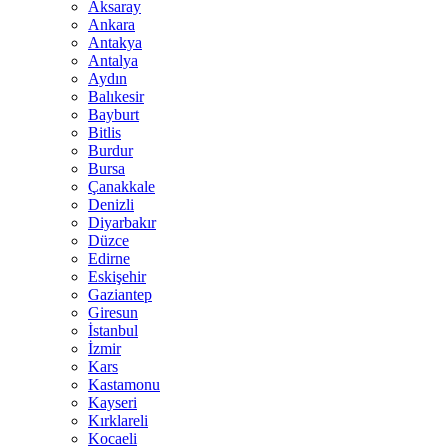
Aksaray
Ankara
Antakya
Antalya
Aydın
Balıkesir
Bayburt
Bitlis
Burdur
Bursa
Çanakkale
Denizli
Diyarbakır
Düzce
Edirne
Eskişehir
Gaziantep
Giresun
İstanbul
İzmir
Kars
Kastamonu
Kayseri
Kırklareli
Kocaeli