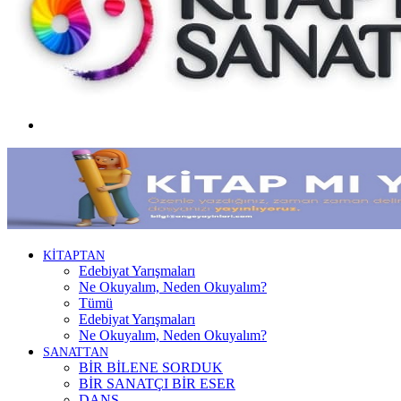
Menü
KİTAPTAN
Edebiyat Yarışmaları
Ne Okuyalım, Neden Okuyalım?
Tümü
Edebiyat Yarışmaları
Ne Okuyalım, Neden Okuyalım?
SANATTAN
BİR BİLENE SORDUK
BİR SANATÇI BİR ESER
DANS