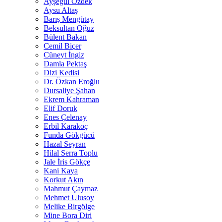
Ayşegül Özdek
Aysu Altaş
Barış Mengütay
Beksultan Oğuz
Bülent Bakan
Cemil Biçer
Cüneyt İngiz
Damla Pektaş
Dizi Kedisi
Dr. Özkan Eroğlu
Dursaliye Şahan
Ekrem Kahraman
Elif Doruk
Enes Çelenay
Erbil Karakoç
Funda Gökgücü
Hazal Seyran
Hilal Serra Toplu
Jale İris Gökçe
Kani Kaya
Korkut Akın
Mahmut Çaymaz
Mehmet Ulusoy
Melike Birgölge
Mine Bora Diri