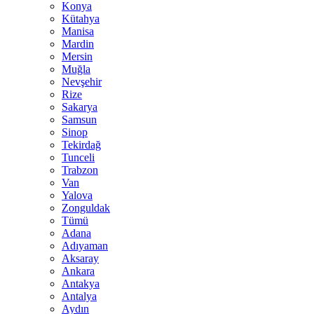
Konya
Kütahya
Manisa
Mardin
Mersin
Muğla
Nevşehir
Rize
Sakarya
Samsun
Sinop
Tekirdağ
Tunceli
Trabzon
Van
Yalova
Zonguldak
Tümü
Adana
Adıyaman
Aksaray
Ankara
Antakya
Antalya
Aydın