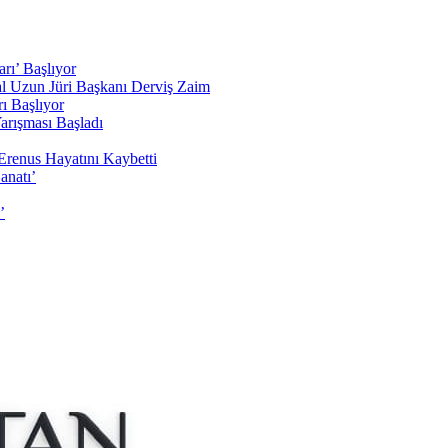
rı’ Başlıyor
sal Uzun Jüri Başkanı Derviş Zaim
ı Başlıyor
arışması Başladı
Erenus Hayatını Kaybetti
anatı’
’