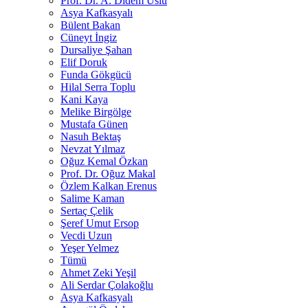
Prof. Dr. A. Didem Uslu
Asya Kafkasyalı
Bülent Bakan
Cüneyt İngiz
Dursaliye Şahan
Elif Doruk
Funda Gökgücü
Hilal Serra Toplu
Kani Kaya
Melike Birgölge
Mustafa Günen
Nasuh Bektaş
Nevzat Yılmaz
Oğuz Kemal Özkan
Prof. Dr. Oğuz Makal
Özlem Kalkan Erenus
Salime Kaman
Sertaç Çelik
Şeref Umut Ersop
Vecdi Uzun
Yeşer Yelmez
Tümü
Ahmet Zeki Yeşil
Ali Serdar Çolakoğlu
Asya Kafkasyalı