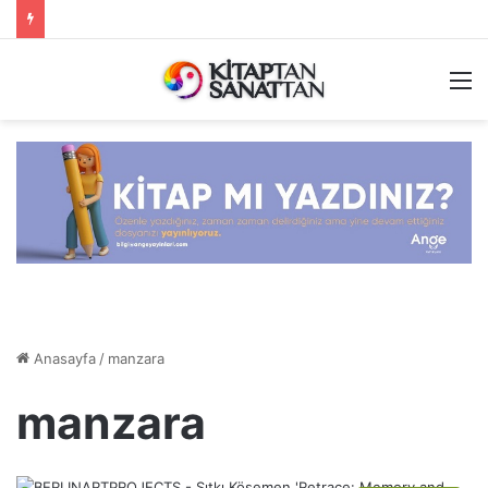
M
Anasayfa
/
manzara
manzara