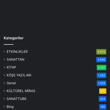
Kategoriler
ETKİNLİKLER
4.970
SANATTAN
4.696
KİTAP
2.051
KÖŞE YAZILARI
1.282
Genel
1.028
KÜLTÜREL MİRAS
317
SANATTUBE
204
Blog
186