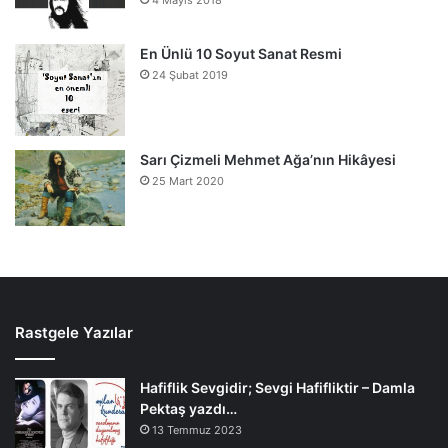
En Ünlü 10 Soyut Sanat Resmi
24 Şubat 2019
Sarı Çizmeli Mehmet Ağa’nın Hikâyesi
25 Mart 2020
Rastgele Yazılar
Hafiflik Sevgidir; Sevgi Hafifliktir – Damla
Pektaş yazdı…
13 Temmuz 2023