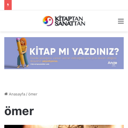
M
Anasayfa
/
ömer
ömer