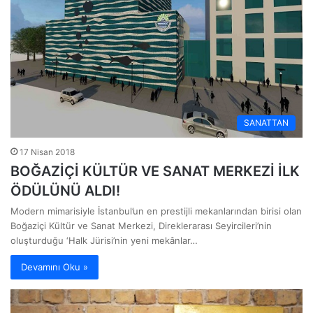
SANATTAN
17 Nisan 2018
BOĞAZİÇİ KÜLTÜR VE SANAT MERKEZİ İLK
ÖDÜLÜNÜ ALDI!
Modern mimarisiyle İstanbul’un en prestijli mekanlarından birisi olan
Boğaziçi Kültür ve Sanat Merkezi, Direklerarası Seyircileri’nin
oluşturduğu ‘Halk Jürisi’nin yeni mekânlar…
Devamını Oku »