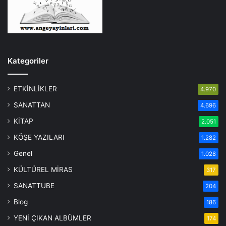
Kategoriler
ETKİNLİKLER
4.970
SANATTAN
4.696
KİTAP
2.051
KÖŞE YAZILARI
1.282
Genel
1.028
KÜLTÜREL MİRAS
317
SANATTUBE
204
Blog
186
YENİ ÇIKAN ALBÜMLER
174