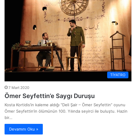
TİYATRO
7 Mart 2020
Ömer Seyfettin’e Saygı Duruşu
Kosta Kortidis’in kaleme aldığı “Deli Şair – Ömer Seyfettin” oyunu
Ömer Seyfettin’in ölümünün 100. Yılında seyirci ile buluştu. Hazin
bir…
Devamını Oku »