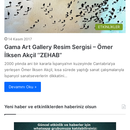
ETKİNLİKLER
14 Kasım 2017
Gama Art Gallery Resim Sergisi – Ömer
İlksen Akçil ‘’ZEHAB’’
2000 yılında ani bir kararla İspanya’nın kuzeyinde Cantabria’ya
yerleşen Ömer İlksen Akçil, kısa sürede yaptığı sanat çalışmalarıyla
İspanyol sanatseverlerin dikkatini…
Devamını Oku »
Yeni haber ve etkinliklerden haberiniz olsun