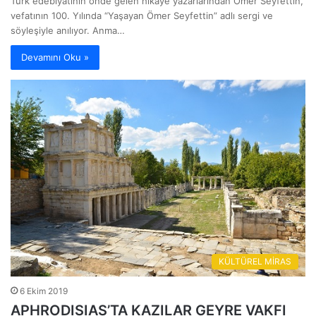
Türk edebiyatının önde gelen hikaye yazarlarından Ömer Seyfettin,
vefatının 100. Yılında “Yaşayan Ömer Seyfettin” adlı sergi ve
söyleşiyle anılıyor. Anma…
Devamını Oku »
KÜLTÜREL MİRAS
6 Ekim 2019
APHRODISIAS’TA KAZILAR GEYRE VAKFI