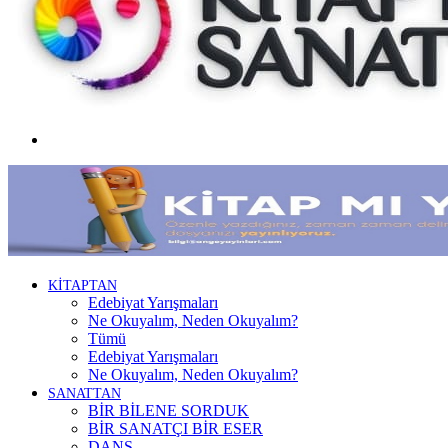
Menü
KİTAPTAN
Edebiyat Yarışmaları
Ne Okuyalım, Neden Okuyalım?
Tümü
Edebiyat Yarışmaları
Ne Okuyalım, Neden Okuyalım?
SANATTAN
BİR BİLENE SORDUK
BİR SANATÇI BİR ESER
DANS