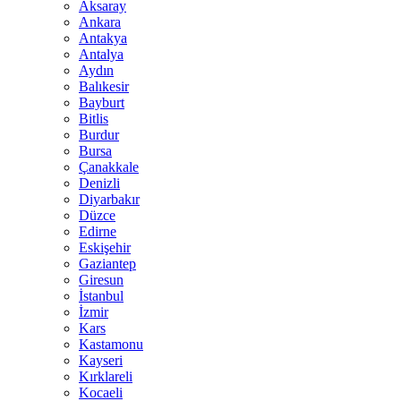
Aksaray
Ankara
Antakya
Antalya
Aydın
Balıkesir
Bayburt
Bitlis
Burdur
Bursa
Çanakkale
Denizli
Diyarbakır
Düzce
Edirne
Eskişehir
Gaziantep
Giresun
İstanbul
İzmir
Kars
Kastamonu
Kayseri
Kırklareli
Kocaeli