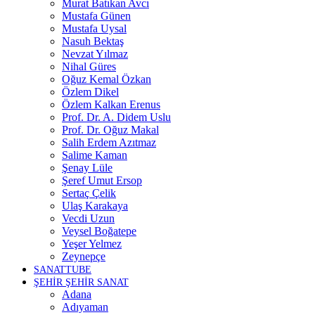
Murat Batıkan Avcı
Mustafa Günen
Mustafa Uysal
Nasuh Bektaş
Nevzat Yılmaz
Nihal Güres
Oğuz Kemal Özkan
Özlem Dikel
Özlem Kalkan Erenus
Prof. Dr. A. Didem Uslu
Prof. Dr. Oğuz Makal
Salih Erdem Azıtmaz
Salime Kaman
Şenay Lüle
Şeref Umut Ersop
Sertaç Çelik
Ulaş Karakaya
Vecdi Uzun
Veysel Boğatepe
Yeşer Yelmez
Zeynepçe
SANATTUBE
ŞEHİR ŞEHİR SANAT
Adana
Adıyaman