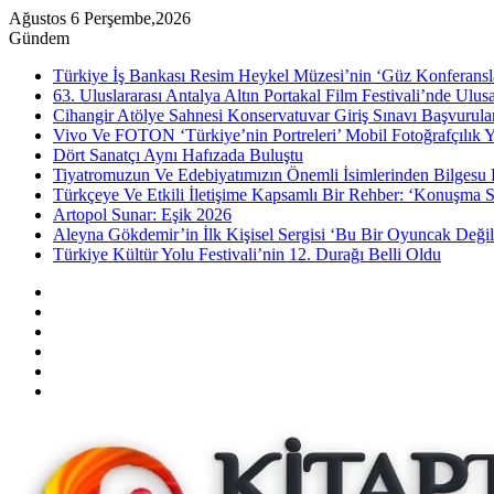
Ağustos 6 Perşembe,2026
Gündem
Türkiye İş Bankası Resim Heykel Müzesi’nin ‘Güz Konferansla
63. Uluslararası Antalya Altın Portakal Film Festivali’nde Ulu
Cihangir Atölye Sahnesi Konservatuvar Giriş Sınavı Başvurular
Vivo Ve FOTON ‘Türkiye’nin Portreleri’ Mobil Fotoğrafçılık Y
Dört Sanatçı Aynı Hafızada Buluştu
Tiyatromuzun Ve Edebiyatımızın Önemli İsimlerinden Bilgesu 
Türkçeye Ve Etkili İletişime Kapsamlı Bir Rehber: ‘Konuşma S
Artopol Sunar: Eşik 2026
Aleyna Gökdemir’in İlk Kişisel Sergisi ‘Bu Bir Oyuncak Değil
Türkiye Kültür Yolu Festivali’nin 12. Durağı Belli Oldu
Kenar
Bölmesi
Rastgele
Makale
Instagram
YouTube
Twitter
Facebook