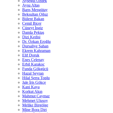
Ayşegül Özdek
Aysu Altaş
Barış Mengütay
Beksultan Oğuz
Bülent Bakan
Cemil Biçer
Cüneyt İngiz
Damla Pektaş
Dizi Kedisi
Dr. Özkan Eroğlu
Dursaliye Şahan
Ekrem Kahraman
Elif Doruk
Enes Çelenay
Erbil Karakoç
Funda Gökgücü
Hazal Seyran
Hilal Serra Toplu
Jale İris Gökçe
Kani Kaya
Korkut Akın
Mahmut Çaymaz
Mehmet Ulusoy
Melike Birgölge
Mine Bora Diri