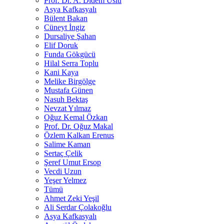
Prof. Dr. A. Didem Uslu
Asya Kafkasyalı
Bülent Bakan
Cüneyt İngiz
Dursaliye Şahan
Elif Doruk
Funda Gökgücü
Hilal Serra Toplu
Kani Kaya
Melike Birgölge
Mustafa Günen
Nasuh Bektaş
Nevzat Yılmaz
Oğuz Kemal Özkan
Prof. Dr. Oğuz Makal
Özlem Kalkan Erenus
Salime Kaman
Sertaç Çelik
Şeref Umut Ersop
Vecdi Uzun
Yeşer Yelmez
Tümü
Ahmet Zeki Yeşil
Ali Serdar Çolakoğlu
Asya Kafkasyalı