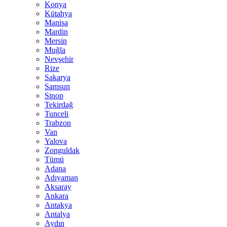
Konya
Kütahya
Manisa
Mardin
Mersin
Muğla
Nevşehir
Rize
Sakarya
Samsun
Sinop
Tekirdağ
Tunceli
Trabzon
Van
Yalova
Zonguldak
Tümü
Adana
Adıyaman
Aksaray
Ankara
Antakya
Antalya
Aydın