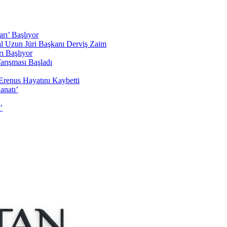
rı’ Başlıyor
sal Uzun Jüri Başkanı Derviş Zaim
ı Başlıyor
arışması Başladı
Erenus Hayatını Kaybetti
anatı’
’