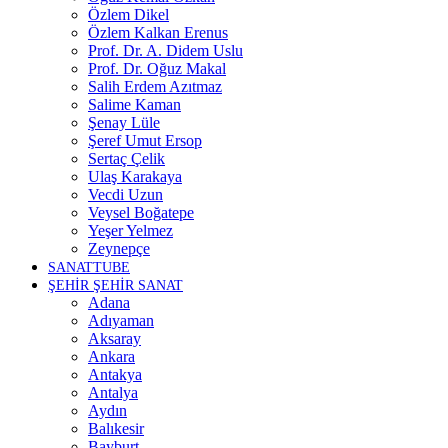
Özlem Dikel
Özlem Kalkan Erenus
Prof. Dr. A. Didem Uslu
Prof. Dr. Oğuz Makal
Salih Erdem Azıtmaz
Salime Kaman
Şenay Lüle
Şeref Umut Ersop
Sertaç Çelik
Ulaş Karakaya
Vecdi Uzun
Veysel Boğatepe
Yeşer Yelmez
Zeynepçe
SANATTUBE
ŞEHİR ŞEHİR SANAT
Adana
Adıyaman
Aksaray
Ankara
Antakya
Antalya
Aydın
Balıkesir
Bayburt