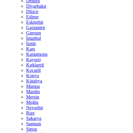
Denizli
Diyarbakır
Düzce
Edirne
Eskişehir
Gaziantep
Giresun
İstanbul
İzmir
Kars
Kastamonu
Kayseri
Kırklareli
Kocaeli
Konya
Kütahya
Manisa
Mardin
Mersin
Muğla
Nevşehir
Rize
Sakarya
Samsun
Sinop