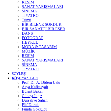
RESİM
SANAT YARIŞMALARI
SİNEMA
TİYATRO
Tümü
BİR BİLENE SORDUK
BİR SANATÇI BİR ESER
DANS
FOTOĞRAF
HEYKEL
MODA & TASARIM
MÜZİK
RESİM
SANAT YARIŞMALARI
SİNEMA
TİYATRO
SÖYLEŞİ
KÖŞE YAZILARI
Prof. Dr. A. Didem Uslu
Asya Kafkasyalı
Bülent Bakan
Cüneyt İngiz
Dursaliye Şahan
Elif Doruk
Funda Gökgücü