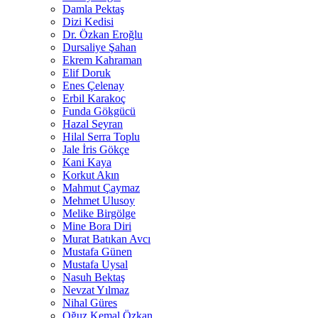
Damla Pektaş
Dizi Kedisi
Dr. Özkan Eroğlu
Dursaliye Şahan
Ekrem Kahraman
Elif Doruk
Enes Çelenay
Erbil Karakoç
Funda Gökgücü
Hazal Seyran
Hilal Serra Toplu
Jale İris Gökçe
Kani Kaya
Korkut Akın
Mahmut Çaymaz
Mehmet Ulusoy
Melike Birgölge
Mine Bora Diri
Murat Batıkan Avcı
Mustafa Günen
Mustafa Uysal
Nasuh Bektaş
Nevzat Yılmaz
Nihal Güres
Oğuz Kemal Özkan