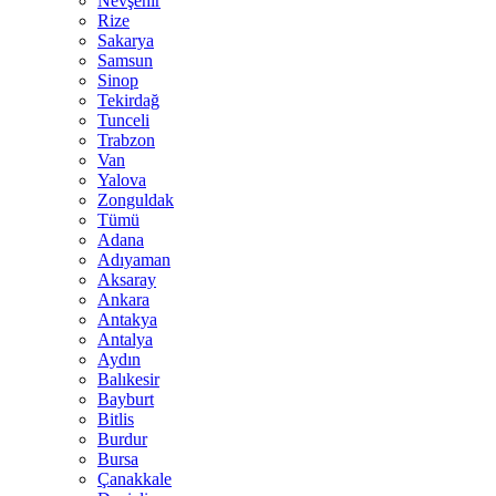
Nevşehir
Rize
Sakarya
Samsun
Sinop
Tekirdağ
Tunceli
Trabzon
Van
Yalova
Zonguldak
Tümü
Adana
Adıyaman
Aksaray
Ankara
Antakya
Antalya
Aydın
Balıkesir
Bayburt
Bitlis
Burdur
Bursa
Çanakkale