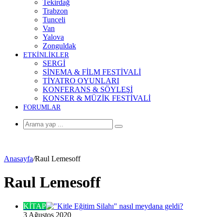
Tekirdağ
Trabzon
Tunceli
Van
Yalova
Zonguldak
ETKİNLİKLER
SERGİ
SİNEMA & FİLM FESTİVALİ
TİYATRO OYUNLARI
KONFERANS & SÖYLEŞİ
KONSER & MÜZİK FESTİVALİ
FORUMLAR
Arama
yap
...
Anasayfa
/
Raul Lemesoff
Raul Lemesoff
KİTAP
3 Ağustos 2020