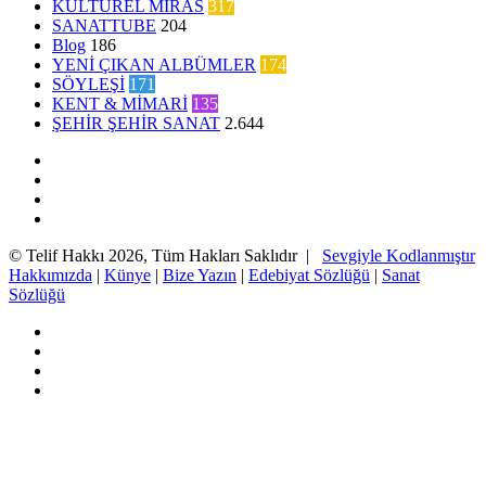
KÜLTÜREL MİRAS
317
SANATTUBE
204
Blog
186
YENİ ÇIKAN ALBÜMLER
174
SÖYLEŞİ
171
KENT & MİMARİ
135
ŞEHİR ŞEHİR SANAT
2.644
Facebook
Twitter
YouTube
Instagram
© Telif Hakkı 2026, Tüm Hakları Saklıdır |
Sevgiyle Kodlanmıştır
Hakkımızda
|
Künye
|
Bize Yazın
|
Edebiyat Sözlüğü
|
Sanat
Sözlüğü
Facebook
Twitter
YouTube
Instagram
Başa
dön
tuşu