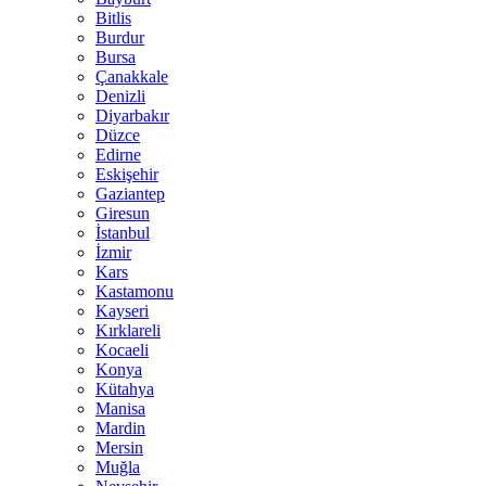
Bitlis
Burdur
Bursa
Çanakkale
Denizli
Diyarbakır
Düzce
Edirne
Eskişehir
Gaziantep
Giresun
İstanbul
İzmir
Kars
Kastamonu
Kayseri
Kırklareli
Kocaeli
Konya
Kütahya
Manisa
Mardin
Mersin
Muğla