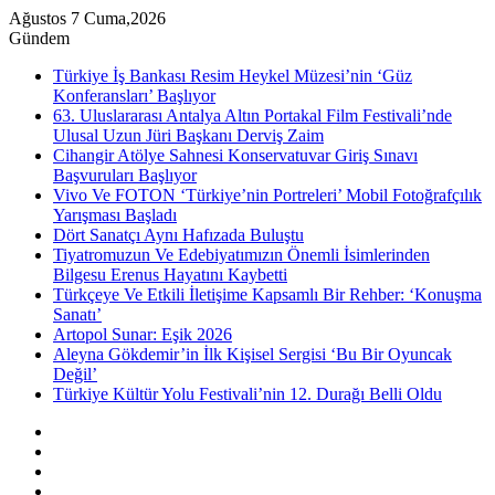
Ağustos 7 Cuma,2026
Gündem
Türkiye İş Bankası Resim Heykel Müzesi’nin ‘Güz
Konferansları’ Başlıyor
63. Uluslararası Antalya Altın Portakal Film Festivali’nde
Ulusal Uzun Jüri Başkanı Derviş Zaim
Cihangir Atölye Sahnesi Konservatuvar Giriş Sınavı
Başvuruları Başlıyor
Vivo Ve FOTON ‘Türkiye’nin Portreleri’ Mobil Fotoğrafçılık
Yarışması Başladı
Dört Sanatçı Aynı Hafızada Buluştu
Tiyatromuzun Ve Edebiyatımızın Önemli İsimlerinden
Bilgesu Erenus Hayatını Kaybetti
Türkçeye Ve Etkili İletişime Kapsamlı Bir Rehber: ‘Konuşma
Sanatı’
Artopol Sunar: Eşik 2026
Aleyna Gökdemir’in İlk Kişisel Sergisi ‘Bu Bir Oyuncak
Değil’
Türkiye Kültür Yolu Festivali’nin 12. Durağı Belli Oldu
Kenar
Bölmesi
Rastgele
Makale
Instagram
YouTube