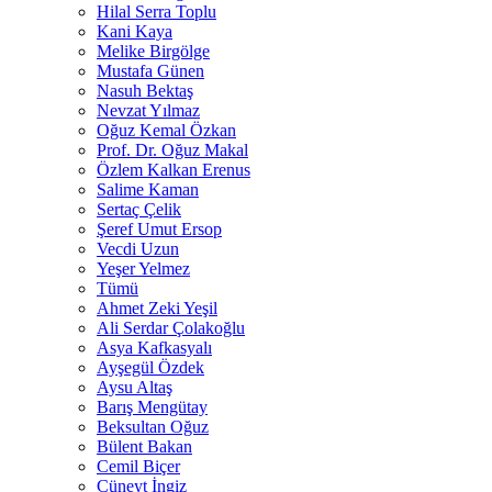
Hilal Serra Toplu
Kani Kaya
Melike Birgölge
Mustafa Günen
Nasuh Bektaş
Nevzat Yılmaz
Oğuz Kemal Özkan
Prof. Dr. Oğuz Makal
Özlem Kalkan Erenus
Salime Kaman
Sertaç Çelik
Şeref Umut Ersop
Vecdi Uzun
Yeşer Yelmez
Tümü
Ahmet Zeki Yeşil
Ali Serdar Çolakoğlu
Asya Kafkasyalı
Ayşegül Özdek
Aysu Altaş
Barış Mengütay
Beksultan Oğuz
Bülent Bakan
Cemil Biçer
Cüneyt İngiz