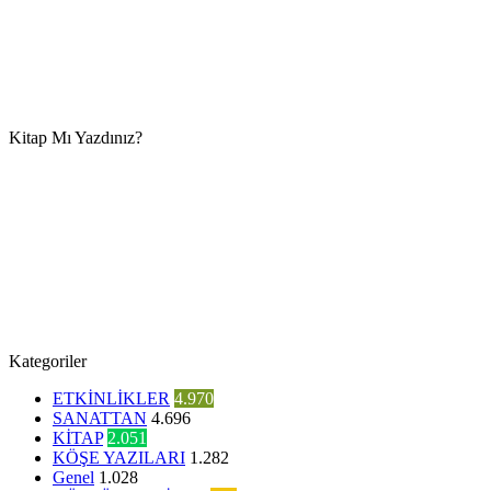
Kitap Mı Yazdınız?
Kategoriler
ETKİNLİKLER
4.970
SANATTAN
4.696
KİTAP
2.051
KÖŞE YAZILARI
1.282
Genel
1.028