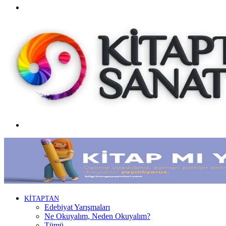
Facebook
Menü
KİTAPTAN
Edebiyat Yarışmaları
Ne Okuyalım, Neden Okuyalım?
Tümü