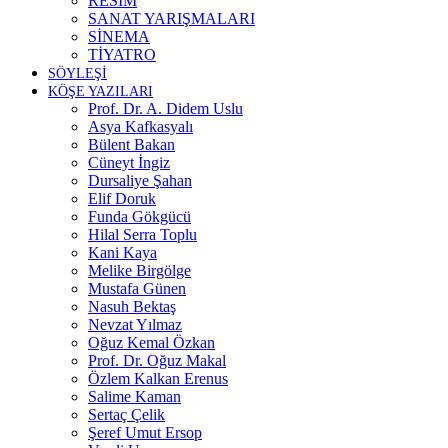
RESİM
SANAT YARIŞMALARI
SİNEMA
TİYATRO
SÖYLEŞİ
KÖŞE YAZILARI
Prof. Dr. A. Didem Uslu
Asya Kafkasyalı
Bülent Bakan
Cüneyt İngiz
Dursaliye Şahan
Elif Doruk
Funda Gökgücü
Hilal Serra Toplu
Kani Kaya
Melike Birgölge
Mustafa Günen
Nasuh Bektaş
Nevzat Yılmaz
Oğuz Kemal Özkan
Prof. Dr. Oğuz Makal
Özlem Kalkan Erenus
Salime Kaman
Sertaç Çelik
Şeref Umut Ersop