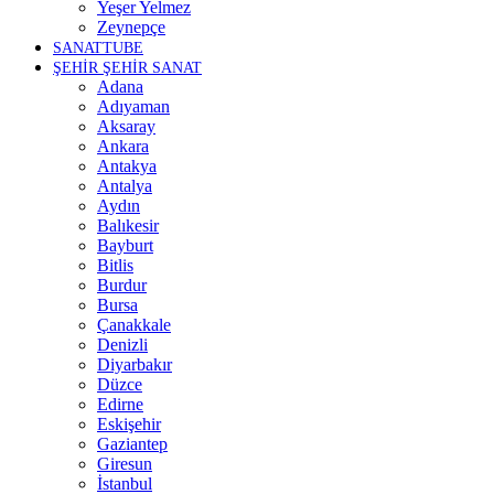
Yeşer Yelmez
Zeynepçe
SANATTUBE
ŞEHİR ŞEHİR SANAT
Adana
Adıyaman
Aksaray
Ankara
Antakya
Antalya
Aydın
Balıkesir
Bayburt
Bitlis
Burdur
Bursa
Çanakkale
Denizli
Diyarbakır
Düzce
Edirne
Eskişehir
Gaziantep
Giresun
İstanbul