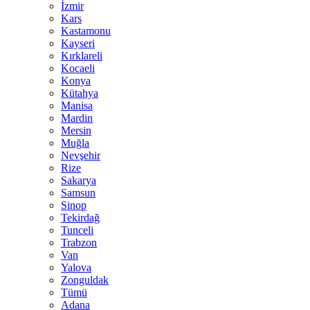
İzmir
Kars
Kastamonu
Kayseri
Kırklareli
Kocaeli
Konya
Kütahya
Manisa
Mardin
Mersin
Muğla
Nevşehir
Rize
Sakarya
Samsun
Sinop
Tekirdağ
Tunceli
Trabzon
Van
Yalova
Zonguldak
Tümü
Adana