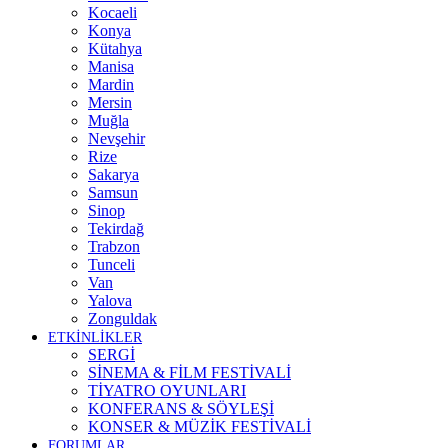
Kocaeli
Konya
Kütahya
Manisa
Mardin
Mersin
Muğla
Nevşehir
Rize
Sakarya
Samsun
Sinop
Tekirdağ
Trabzon
Tunceli
Van
Yalova
Zonguldak
ETKİNLİKLER
SERGİ
SİNEMA & FİLM FESTİVALİ
TİYATRO OYUNLARI
KONFERANS & SÖYLEŞİ
KONSER & MÜZİK FESTİVALİ
FORUMLAR