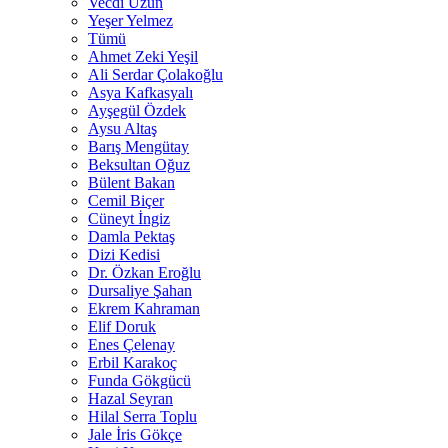
Vecdi Uzun
Yeşer Yelmez
Tümü
Ahmet Zeki Yeşil
Ali Serdar Çolakoğlu
Asya Kafkasyalı
Ayşegül Özdek
Aysu Altaş
Barış Mengütay
Beksultan Oğuz
Bülent Bakan
Cemil Biçer
Cüneyt İngiz
Damla Pektaş
Dizi Kedisi
Dr. Özkan Eroğlu
Dursaliye Şahan
Ekrem Kahraman
Elif Doruk
Enes Çelenay
Erbil Karakoç
Funda Gökgücü
Hazal Seyran
Hilal Serra Toplu
Jale İris Gökçe