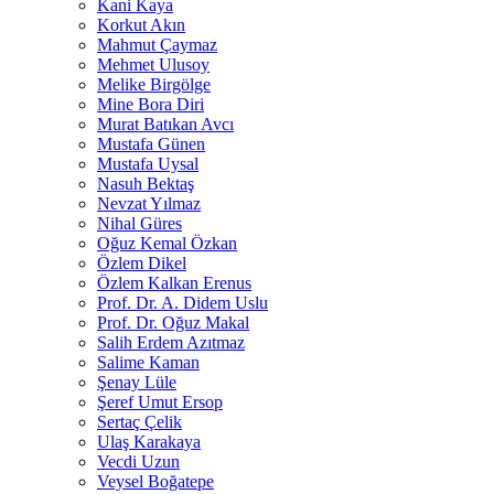
Kani Kaya
Korkut Akın
Mahmut Çaymaz
Mehmet Ulusoy
Melike Birgölge
Mine Bora Diri
Murat Batıkan Avcı
Mustafa Günen
Mustafa Uysal
Nasuh Bektaş
Nevzat Yılmaz
Nihal Güres
Oğuz Kemal Özkan
Özlem Dikel
Özlem Kalkan Erenus
Prof. Dr. A. Didem Uslu
Prof. Dr. Oğuz Makal
Salih Erdem Azıtmaz
Salime Kaman
Şenay Lüle
Şeref Umut Ersop
Sertaç Çelik
Ulaş Karakaya
Vecdi Uzun
Veysel Boğatepe