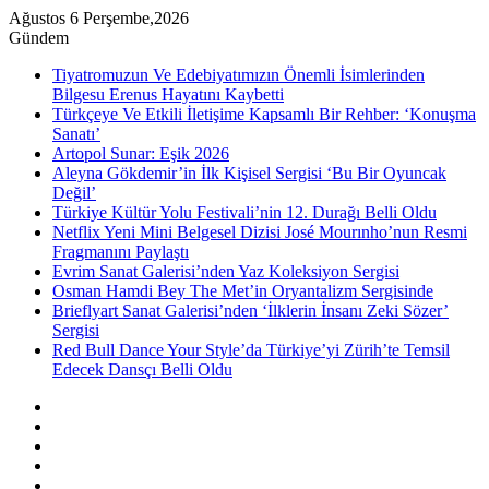
Ağustos 6 Perşembe,2026
Gündem
Tiyatromuzun Ve Edebiyatımızın Önemli İsimlerinden
Bilgesu Erenus Hayatını Kaybetti
Türkçeye Ve Etkili İletişime Kapsamlı Bir Rehber: ‘Konuşma
Sanatı’
Artopol Sunar: Eşik 2026
Aleyna Gökdemir’in İlk Kişisel Sergisi ‘Bu Bir Oyuncak
Değil’
Türkiye Kültür Yolu Festivali’nin 12. Durağı Belli Oldu
Netflix Yeni Mini Belgesel Dizisi José Mourınho’nun Resmi
Fragmanını Paylaştı
Evrim Sanat Galerisi’nden Yaz Koleksiyon Sergisi
Osman Hamdi Bey The Met’in Oryantalizm Sergisinde
Brieflyart Sanat Galerisi’nden ‘İlklerin İnsanı Zeki Sözer’
Sergisi
Red Bull Dance Your Style’da Türkiye’yi Zürih’te Temsil
Edecek Dansçı Belli Oldu
Kenar
Bölmesi
Rastgele
Makale
Instagram
YouTube
Twitter