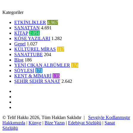
Kategoriler
ETKİNLİKLER
4.967
SANATTAN
4.691
KİTAP
2.051
KÖŞE YAZILARI
1.282
Genel
1.027
KÜLTÜREL MİRAS
317
SANATTUBE
204
Blog
186
YENİ ÇIKAN ALBÜMLER
174
SÖYLEŞİ
171
KENT & MİMARİ
135
ŞEHİR ŞEHİR SANAT
2.642
Facebook
Twitter
YouTube
Instagram
© Telif Hakkı 2026, Tüm Hakları Saklıdır |
Sevgiyle Kodlanmıştır
Hakkımızda
|
Künye
|
Bize Yazın
|
Edebiyat Sözlüğü
|
Sanat
Sözlüğü