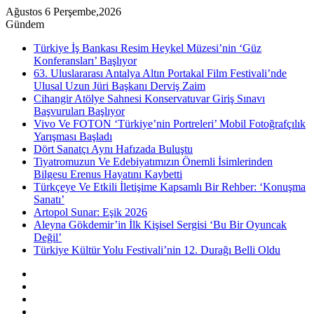
Ağustos 6 Perşembe,2026
Gündem
Türkiye İş Bankası Resim Heykel Müzesi’nin ‘Güz
Konferansları’ Başlıyor
63. Uluslararası Antalya Altın Portakal Film Festivali’nde
Ulusal Uzun Jüri Başkanı Derviş Zaim
Cihangir Atölye Sahnesi Konservatuvar Giriş Sınavı
Başvuruları Başlıyor
Vivo Ve FOTON ‘Türkiye’nin Portreleri’ Mobil Fotoğrafçılık
Yarışması Başladı
Dört Sanatçı Aynı Hafızada Buluştu
Tiyatromuzun Ve Edebiyatımızın Önemli İsimlerinden
Bilgesu Erenus Hayatını Kaybetti
Türkçeye Ve Etkili İletişime Kapsamlı Bir Rehber: ‘Konuşma
Sanatı’
Artopol Sunar: Eşik 2026
Aleyna Gökdemir’in İlk Kişisel Sergisi ‘Bu Bir Oyuncak
Değil’
Türkiye Kültür Yolu Festivali’nin 12. Durağı Belli Oldu
Kenar
Bölmesi
Rastgele
Makale
Instagram
YouTube