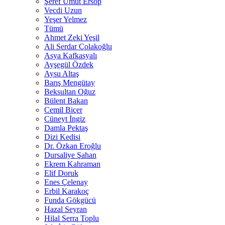
Şeref Umut Ersop
Vecdi Uzun
Yeşer Yelmez
Tümü
Ahmet Zeki Yeşil
Ali Serdar Çolakoğlu
Asya Kafkasyalı
Ayşegül Özdek
Aysu Altaş
Barış Mengütay
Beksultan Oğuz
Bülent Bakan
Cemil Biçer
Cüneyt İngiz
Damla Pektaş
Dizi Kedisi
Dr. Özkan Eroğlu
Dursaliye Şahan
Ekrem Kahraman
Elif Doruk
Enes Çelenay
Erbil Karakoç
Funda Gökgücü
Hazal Seyran
Hilal Serra Toplu