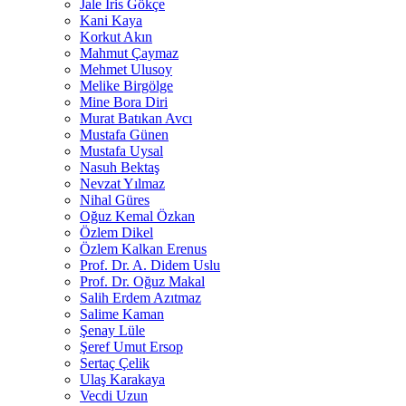
Jale İris Gökçe
Kani Kaya
Korkut Akın
Mahmut Çaymaz
Mehmet Ulusoy
Melike Birgölge
Mine Bora Diri
Murat Batıkan Avcı
Mustafa Günen
Mustafa Uysal
Nasuh Bektaş
Nevzat Yılmaz
Nihal Güres
Oğuz Kemal Özkan
Özlem Dikel
Özlem Kalkan Erenus
Prof. Dr. A. Didem Uslu
Prof. Dr. Oğuz Makal
Salih Erdem Azıtmaz
Salime Kaman
Şenay Lüle
Şeref Umut Ersop
Sertaç Çelik
Ulaş Karakaya
Vecdi Uzun