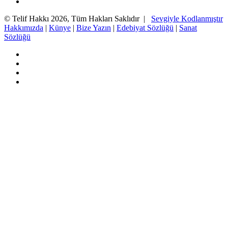
Instagram
© Telif Hakkı 2026, Tüm Hakları Saklıdır |
Sevgiyle Kodlanmıştır
Hakkımızda
|
Künye
|
Bize Yazın
|
Edebiyat Sözlüğü
|
Sanat
Sözlüğü
Facebook
Twitter
YouTube
Instagram
Başa
dön
tuşu