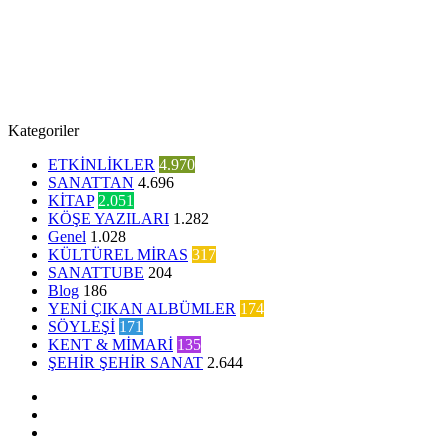
Kategoriler
ETKİNLİKLER
4.970
SANATTAN
4.696
KİTAP
2.051
KÖŞE YAZILARI
1.282
Genel
1.028
KÜLTÜREL MİRAS
317
SANATTUBE
204
Blog
186
YENİ ÇIKAN ALBÜMLER
174
SÖYLEŞİ
171
KENT & MİMARİ
135
ŞEHİR ŞEHİR SANAT
2.644
Facebook
Twitter
YouTube