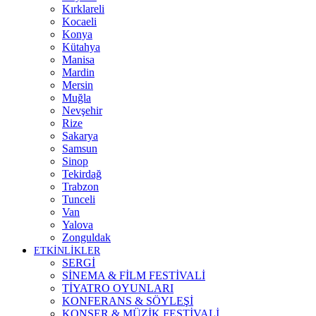
Kırklareli
Kocaeli
Konya
Kütahya
Manisa
Mardin
Mersin
Muğla
Nevşehir
Rize
Sakarya
Samsun
Sinop
Tekirdağ
Trabzon
Tunceli
Van
Yalova
Zonguldak
ETKİNLİKLER
SERGİ
SİNEMA & FİLM FESTİVALİ
TİYATRO OYUNLARI
KONFERANS & SÖYLEŞİ
KONSER & MÜZİK FESTİVALİ