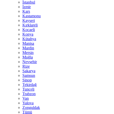
İstanbul
İzmir
Kars
Kastamonu
Kayseri
Kırklareli
Kocaeli
Konya
Kütahya
Manisa
Mardin
Mersin
Muğla
Nevşehir
Rize
Sakarya
Samsun
Sinop
Tekirdağ
Tunceli
Trabzon
Van
Yalova
Zonguldak
Tümü