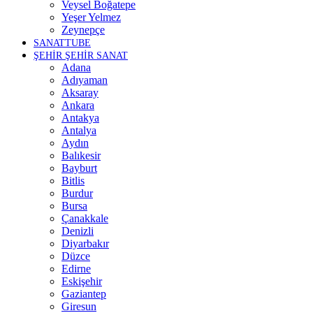
Veysel Boğatepe
Yeşer Yelmez
Zeynepçe
SANATTUBE
ŞEHİR ŞEHİR SANAT
Adana
Adıyaman
Aksaray
Ankara
Antakya
Antalya
Aydın
Balıkesir
Bayburt
Bitlis
Burdur
Bursa
Çanakkale
Denizli
Diyarbakır
Düzce
Edirne
Eskişehir
Gaziantep
Giresun