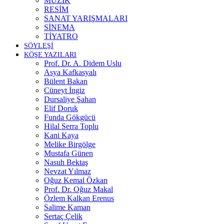
MÜZİK
RESİM
SANAT YARIŞMALARI
SİNEMA
TİYATRO
SÖYLEŞİ
KÖŞE YAZILARI
Prof. Dr. A. Didem Uslu
Asya Kafkasyalı
Bülent Bakan
Cüneyt İngiz
Dursaliye Şahan
Elif Doruk
Funda Gökgücü
Hilal Serra Toplu
Kani Kaya
Melike Birgölge
Mustafa Günen
Nasuh Bektaş
Nevzat Yılmaz
Oğuz Kemal Özkan
Prof. Dr. Oğuz Makal
Özlem Kalkan Erenus
Salime Kaman
Sertaç Çelik