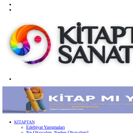
Twitter
Facebook
Menü
KİTAPTAN
Edebiyat Yarışmaları
Ne Okuyalım, Neden Okuyalım?