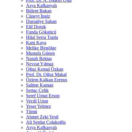
Prof. Dr. A. Didem Uslu
Asya Kafkasyalı
Bülent Bakan
Cüneyt İngiz
Dursaliye Şahan
Elif Doruk
Funda Gökgücü
Hilal Serra Toplu
Kani Kaya
Melike Birgölge
Mustafa Günen
Nasuh Bektaş
Nevzat Yılmaz
Oğuz Kemal Özkan
Prof. Dr. Oğuz Makal
Özlem Kalkan Erenus
Salime Kaman
Sertaç Çelik
Şeref Umut Ersop
Vecdi Uzun
Yeşer Yelmez
Tümü
Ahmet Zeki Yeşil
Ali Serdar Çolakoğlu
Asya Kafkasyalı