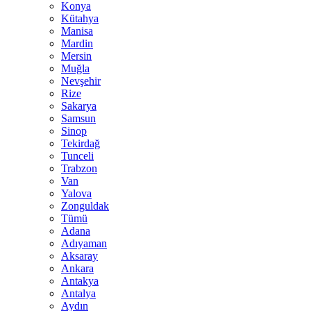
Konya
Kütahya
Manisa
Mardin
Mersin
Muğla
Nevşehir
Rize
Sakarya
Samsun
Sinop
Tekirdağ
Tunceli
Trabzon
Van
Yalova
Zonguldak
Tümü
Adana
Adıyaman
Aksaray
Ankara
Antakya
Antalya
Aydın