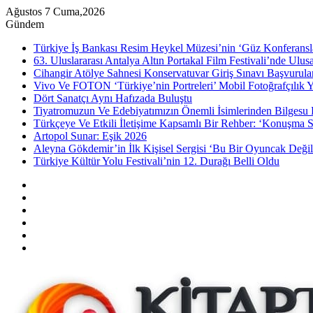
Ağustos 7 Cuma,2026
Gündem
Türkiye İş Bankası Resim Heykel Müzesi’nin ‘Güz Konferansla
63. Uluslararası Antalya Altın Portakal Film Festivali’nde Ulu
Cihangir Atölye Sahnesi Konservatuvar Giriş Sınavı Başvurular
Vivo Ve FOTON ‘Türkiye’nin Portreleri’ Mobil Fotoğrafçılık Y
Dört Sanatçı Aynı Hafızada Buluştu
Tiyatromuzun Ve Edebiyatımızın Önemli İsimlerinden Bilgesu 
Türkçeye Ve Etkili İletişime Kapsamlı Bir Rehber: ‘Konuşma S
Artopol Sunar: Eşik 2026
Aleyna Gökdemir’in İlk Kişisel Sergisi ‘Bu Bir Oyuncak Değil
Türkiye Kültür Yolu Festivali’nin 12. Durağı Belli Oldu
Kenar
Bölmesi
Rastgele
Makale
Instagram
YouTube
Twitter
Facebook