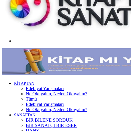
Menü
KİTAPTAN
Edebiyat Yarışmaları
Ne Okuyalım, Neden Okuyalım?
Tümü
Edebiyat Yarışmaları
Ne Okuyalım, Neden Okuyalım?
SANATTAN
BİR BİLENE SORDUK
BİR SANATÇI BİR ESER
DANS