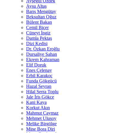
Ayşegül Özdek
Aysu Altaş
Barış Mengütay
Beksultan Oğuz
Bülent Bakan
Cemil Biçer
Cüneyt İngiz
Damla Pektaş
Dizi Kedisi
Dr. Özkan Eroğlu
Dursaliye Şahan
Ekrem Kahraman
Elif Doruk
Enes Çelenay
Erbil Karakoç
Funda Gökgücü
Hazal Seyran
Hilal Serra Toplu
Jale İris Gökçe
Kani Kaya
Korkut Akın
Mahmut Çaymaz
Mehmet Ulusoy
Melike Birgölge
Mine Bora Diri