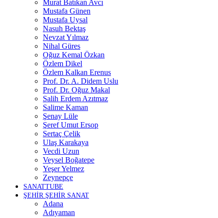
Murat Batıkan Avcı
Mustafa Günen
Mustafa Uysal
Nasuh Bektaş
Nevzat Yılmaz
Nihal Güres
Oğuz Kemal Özkan
Özlem Dikel
Özlem Kalkan Erenus
Prof. Dr. A. Didem Uslu
Prof. Dr. Oğuz Makal
Salih Erdem Azıtmaz
Salime Kaman
Şenay Lüle
Şeref Umut Ersop
Sertaç Çelik
Ulaş Karakaya
Vecdi Uzun
Veysel Boğatepe
Yeşer Yelmez
Zeynepçe
SANATTUBE
ŞEHİR ŞEHİR SANAT
Adana
Adıyaman