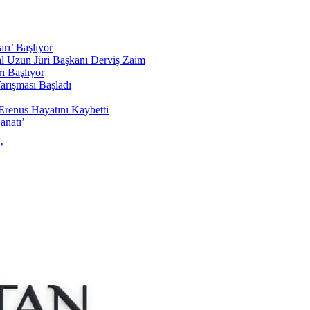
rı’ Başlıyor
sal Uzun Jüri Başkanı Derviş Zaim
ı Başlıyor
arışması Başladı
Erenus Hayatını Kaybetti
anatı’
’