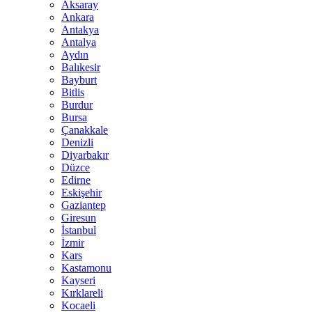
Aksaray
Ankara
Antakya
Antalya
Aydın
Balıkesir
Bayburt
Bitlis
Burdur
Bursa
Çanakkale
Denizli
Diyarbakır
Düzce
Edirne
Eskişehir
Gaziantep
Giresun
İstanbul
İzmir
Kars
Kastamonu
Kayseri
Kırklareli
Kocaeli