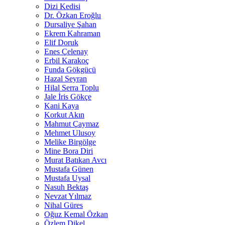
Dizi Kedisi
Dr. Özkan Eroğlu
Dursaliye Şahan
Ekrem Kahraman
Elif Doruk
Enes Çelenay
Erbil Karakoç
Funda Gökgücü
Hazal Seyran
Hilal Serra Toplu
Jale İris Gökçe
Kani Kaya
Korkut Akın
Mahmut Çaymaz
Mehmet Ulusoy
Melike Birgölge
Mine Bora Diri
Murat Batıkan Avcı
Mustafa Günen
Mustafa Uysal
Nasuh Bektaş
Nevzat Yılmaz
Nihal Güres
Oğuz Kemal Özkan
Özlem Dikel