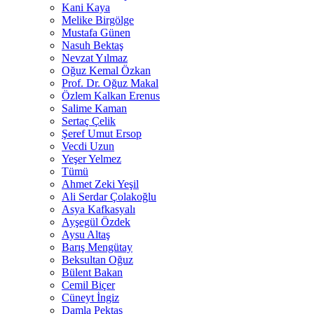
Kani Kaya
Melike Birgölge
Mustafa Günen
Nasuh Bektaş
Nevzat Yılmaz
Oğuz Kemal Özkan
Prof. Dr. Oğuz Makal
Özlem Kalkan Erenus
Salime Kaman
Sertaç Çelik
Şeref Umut Ersop
Vecdi Uzun
Yeşer Yelmez
Tümü
Ahmet Zeki Yeşil
Ali Serdar Çolakoğlu
Asya Kafkasyalı
Ayşegül Özdek
Aysu Altaş
Barış Mengütay
Beksultan Oğuz
Bülent Bakan
Cemil Biçer
Cüneyt İngiz
Damla Pektaş