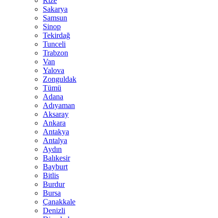
Rize
Sakarya
Samsun
Sinop
Tekirdağ
Tunceli
Trabzon
Van
Yalova
Zonguldak
Tümü
Adana
Adıyaman
Aksaray
Ankara
Antakya
Antalya
Aydın
Balıkesir
Bayburt
Bitlis
Burdur
Bursa
Çanakkale
Denizli