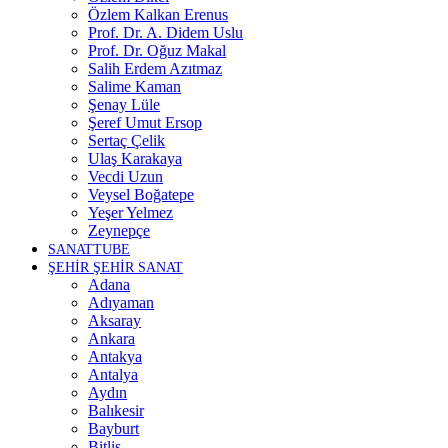
Özlem Kalkan Erenus
Prof. Dr. A. Didem Uslu
Prof. Dr. Oğuz Makal
Salih Erdem Azıtmaz
Salime Kaman
Şenay Lüle
Şeref Umut Ersop
Sertaç Çelik
Ulaş Karakaya
Vecdi Uzun
Veysel Boğatepe
Yeşer Yelmez
Zeynepçe
SANATTUBE
ŞEHİR ŞEHİR SANAT
Adana
Adıyaman
Aksaray
Ankara
Antakya
Antalya
Aydın
Balıkesir
Bayburt
Bitlis