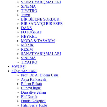
SANAT YARIŞMALARI
SİNEMA
TİYATRO
Tümü
BİR BİLENE SORDUK
BİR SANATÇI BİR ESER
DANS
FOTOĞRAF
HEYKEL
MODA & TASARIM
MÜZİK
RESİM
SANAT YARIŞMALARI
SİNEMA
TİYATRO
SÖYLEŞİ
KÖŞE YAZILARI
Prof. Dr. A. Didem Uslu
Asya Kafkasyalı
Bülent Bakan
Cüneyt İngiz
Dursaliye Şahan
Elif Doruk
Funda Gökgücü
Hilal Serra Toplu