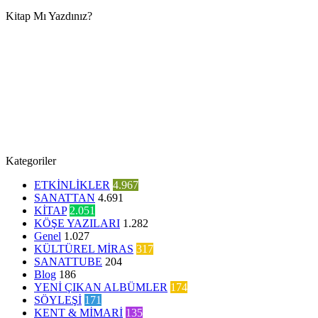
Kitap Mı Yazdınız?
Kategoriler
ETKİNLİKLER
4.967
SANATTAN
4.691
KİTAP
2.051
KÖŞE YAZILARI
1.282
Genel
1.027
KÜLTÜREL MİRAS
317
SANATTUBE
204
Blog
186
YENİ ÇIKAN ALBÜMLER
174
SÖYLEŞİ
171
KENT & MİMARİ
135