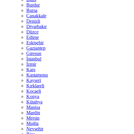
Burdur
Bursa
Çanakkale
Denizli
Diyarbakır
Düzce
Edirne
Eskişehir
Gaziantep
Giresun
İstanbul
İzmir
Kars
Kastamonu
Kayseri
Kırklareli
Kocaeli
Konya
Kütahya
Manisa
Mardin
Mersin
Muğla
Nevşehir