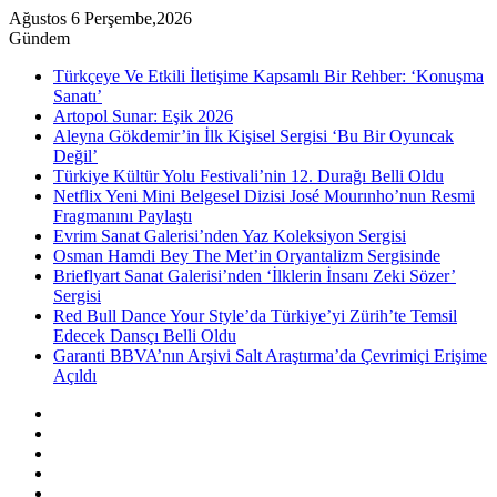
Ağustos 6 Perşembe,2026
Gündem
Türkçeye Ve Etkili İletişime Kapsamlı Bir Rehber: ‘Konuşma
Sanatı’
Artopol Sunar: Eşik 2026
Aleyna Gökdemir’in İlk Kişisel Sergisi ‘Bu Bir Oyuncak
Değil’
Türkiye Kültür Yolu Festivali’nin 12. Durağı Belli Oldu
Netflix Yeni Mini Belgesel Dizisi José Mourınho’nun Resmi
Fragmanını Paylaştı
Evrim Sanat Galerisi’nden Yaz Koleksiyon Sergisi
Osman Hamdi Bey The Met’in Oryantalizm Sergisinde
Brieflyart Sanat Galerisi’nden ‘İlklerin İnsanı Zeki Sözer’
Sergisi
Red Bull Dance Your Style’da Türkiye’yi Zürih’te Temsil
Edecek Dansçı Belli Oldu
Garanti BBVA’nın Arşivi Salt Araştırma’da Çevrimiçi Erişime
Açıldı
Kenar
Bölmesi
Rastgele
Makale
Instagram
YouTube
Twitter