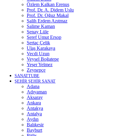
Özlem Kalkan Erenus
Prof. Dr. A. Didem Uslu
Prof. Dr. Oğuz Makal
Salih Erdem Azıtmaz
Salime Kaman
Şenay Lüle
Şeref Umut Ersop
Sertaç Çelik
Ulaş Karakaya
Vecdi Uzun
Veysel Boğatepe
Yeşer Yelmez
Zeynepçe
SANATTUBE
ŞEHİR ŞEHİR SANAT
Adana
Adıyaman
Aksaray
Ankara
Antakya
Antalya
Aydın
Balıkesir
Bayburt
Bitlis