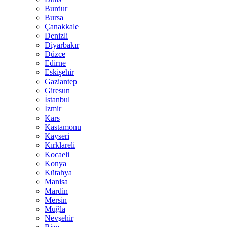
Burdur
Bursa
Çanakkale
Denizli
Diyarbakır
Düzce
Edirne
Eskişehir
Gaziantep
Giresun
İstanbul
İzmir
Kars
Kastamonu
Kayseri
Kırklareli
Kocaeli
Konya
Kütahya
Manisa
Mardin
Mersin
Muğla
Nevşehir