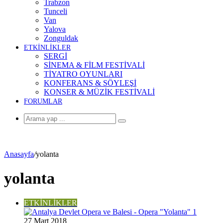
Trabzon
Tunceli
Van
Yalova
Zonguldak
ETKİNLİKLER
SERGİ
SİNEMA & FİLM FESTİVALİ
TİYATRO OYUNLARI
KONFERANS & SÖYLEŞİ
KONSER & MÜZİK FESTİVALİ
FORUMLAR
Arama
yap
...
Anasayfa
/
yolanta
yolanta
ETKİNLİKLER
27 Mart 2018