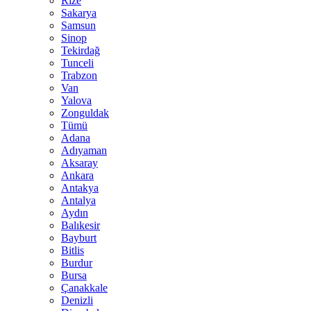
Rize
Sakarya
Samsun
Sinop
Tekirdağ
Tunceli
Trabzon
Van
Yalova
Zonguldak
Tümü
Adana
Adıyaman
Aksaray
Ankara
Antakya
Antalya
Aydın
Balıkesir
Bayburt
Bitlis
Burdur
Bursa
Çanakkale
Denizli