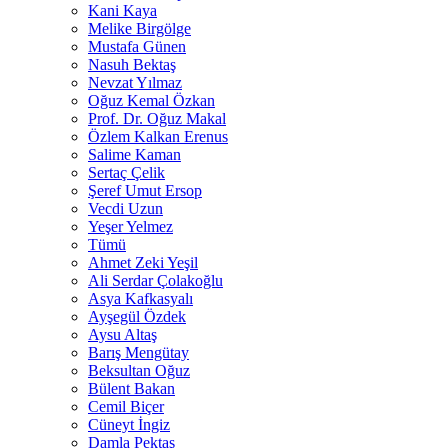
Kani Kaya
Melike Birgölge
Mustafa Günen
Nasuh Bektaş
Nevzat Yılmaz
Oğuz Kemal Özkan
Prof. Dr. Oğuz Makal
Özlem Kalkan Erenus
Salime Kaman
Sertaç Çelik
Şeref Umut Ersop
Vecdi Uzun
Yeşer Yelmez
Tümü
Ahmet Zeki Yeşil
Ali Serdar Çolakoğlu
Asya Kafkasyalı
Ayşegül Özdek
Aysu Altaş
Barış Mengütay
Beksultan Oğuz
Bülent Bakan
Cemil Biçer
Cüneyt İngiz
Damla Pektaş