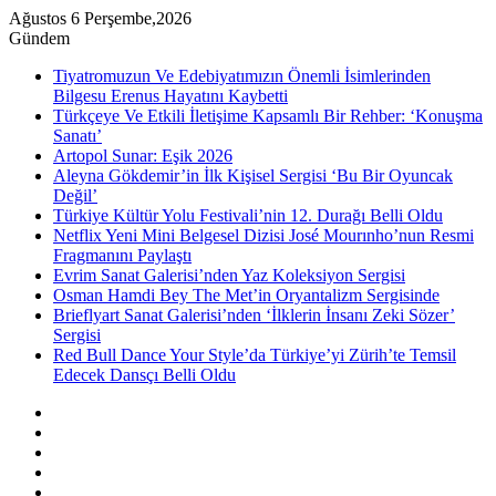
Ağustos 6 Perşembe,2026
Gündem
Tiyatromuzun Ve Edebiyatımızın Önemli İsimlerinden
Bilgesu Erenus Hayatını Kaybetti
Türkçeye Ve Etkili İletişime Kapsamlı Bir Rehber: ‘Konuşma
Sanatı’
Artopol Sunar: Eşik 2026
Aleyna Gökdemir’in İlk Kişisel Sergisi ‘Bu Bir Oyuncak
Değil’
Türkiye Kültür Yolu Festivali’nin 12. Durağı Belli Oldu
Netflix Yeni Mini Belgesel Dizisi José Mourınho’nun Resmi
Fragmanını Paylaştı
Evrim Sanat Galerisi’nden Yaz Koleksiyon Sergisi
Osman Hamdi Bey The Met’in Oryantalizm Sergisinde
Brieflyart Sanat Galerisi’nden ‘İlklerin İnsanı Zeki Sözer’
Sergisi
Red Bull Dance Your Style’da Türkiye’yi Zürih’te Temsil
Edecek Dansçı Belli Oldu
Kenar
Bölmesi
Rastgele
Makale
Instagram
YouTube
Twitter