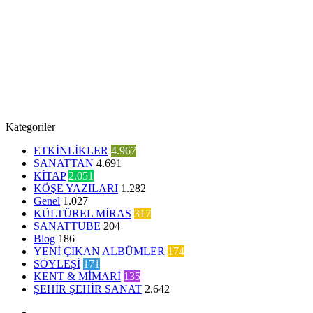
Kategoriler
ETKİNLİKLER
4.967
SANATTAN
4.691
KİTAP
2.051
KÖŞE YAZILARI
1.282
Genel
1.027
KÜLTÜREL MİRAS
317
SANATTUBE
204
Blog
186
YENİ ÇIKAN ALBÜMLER
174
SÖYLEŞİ
171
KENT & MİMARİ
135
ŞEHİR ŞEHİR SANAT
2.642
Facebook