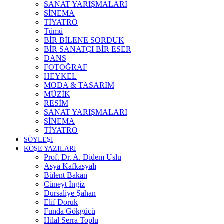
SANAT YARIŞMALARI
SİNEMA
TİYATRO
Tümü
BİR BİLENE SORDUK
BİR SANATÇI BİR ESER
DANS
FOTOĞRAF
HEYKEL
MODA & TASARIM
MÜZİK
RESİM
SANAT YARIŞMALARI
SİNEMA
TİYATRO
SÖYLEŞİ
KÖŞE YAZILARI
Prof. Dr. A. Didem Uslu
Asya Kafkasyalı
Bülent Bakan
Cüneyt İngiz
Dursaliye Şahan
Elif Doruk
Funda Gökgücü
Hilal Serra Toplu