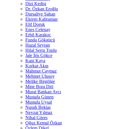
Dizi Kedisi
Dr. Özkan Eroğlu
Dursaliye Şahan
Ekrem Kahraman
Elif Doruk
Enes Çelenay
Erbil Karakoç
Funda Gökgücü
Hazal Seyran
Hilal Serra Toplu
Jale İris Gökçe
Kani Kaya
Korkut Akın
Mahmut Çaymaz
Mehmet Ulusoy
Melike Birgölge
Mine Bora Diri
Murat Batıkan Avcı
Mustafa Günen
Mustafa Uysal
Nasuh Bektaş
Nevzat Yılmaz
Nihal Güres
Oğuz Kemal Özkan
Özlem Dikel