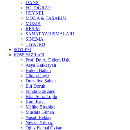
DANS
FOTOĞRAF
HEYKEL
MODA & TASARIM
MÜZİK
RESİM
SANAT YARIŞMALARI
SİNEMA
TİYATRO
SÖYLEŞİ
KÖŞE YAZILARI
Prof. Dr. A. Didem Uslu
Asya Kafkasyalı
Bülent Bakan
Cüneyt İngiz
Dursaliye Şahan
Elif Doruk
Funda Gökgücü
Hilal Serra Toplu
Kani Kaya
Melike Birgölge
Mustafa Günen
Nasuh Bektaş
Nevzat Yılmaz
Oğuz Kemal Özkan