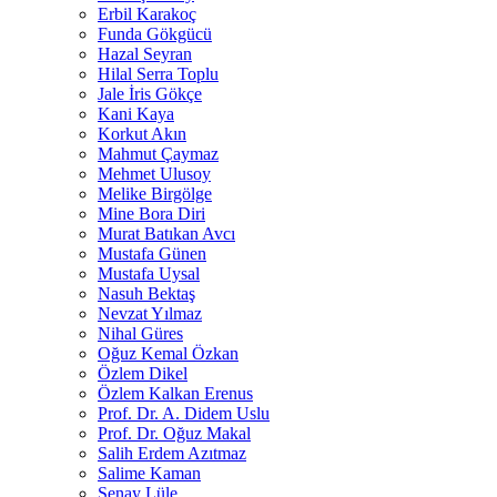
Erbil Karakoç
Funda Gökgücü
Hazal Seyran
Hilal Serra Toplu
Jale İris Gökçe
Kani Kaya
Korkut Akın
Mahmut Çaymaz
Mehmet Ulusoy
Melike Birgölge
Mine Bora Diri
Murat Batıkan Avcı
Mustafa Günen
Mustafa Uysal
Nasuh Bektaş
Nevzat Yılmaz
Nihal Güres
Oğuz Kemal Özkan
Özlem Dikel
Özlem Kalkan Erenus
Prof. Dr. A. Didem Uslu
Prof. Dr. Oğuz Makal
Salih Erdem Azıtmaz
Salime Kaman
Şenay Lüle