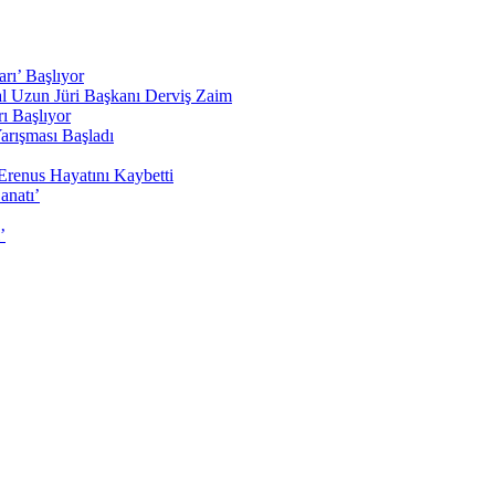
rı’ Başlıyor
sal Uzun Jüri Başkanı Derviş Zaim
ı Başlıyor
arışması Başladı
Erenus Hayatını Kaybetti
anatı’
’