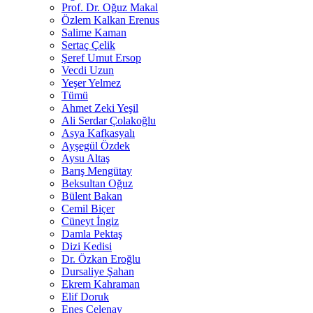
Prof. Dr. Oğuz Makal
Özlem Kalkan Erenus
Salime Kaman
Sertaç Çelik
Şeref Umut Ersop
Vecdi Uzun
Yeşer Yelmez
Tümü
Ahmet Zeki Yeşil
Ali Serdar Çolakoğlu
Asya Kafkasyalı
Ayşegül Özdek
Aysu Altaş
Barış Mengütay
Beksultan Oğuz
Bülent Bakan
Cemil Biçer
Cüneyt İngiz
Damla Pektaş
Dizi Kedisi
Dr. Özkan Eroğlu
Dursaliye Şahan
Ekrem Kahraman
Elif Doruk
Enes Çelenay