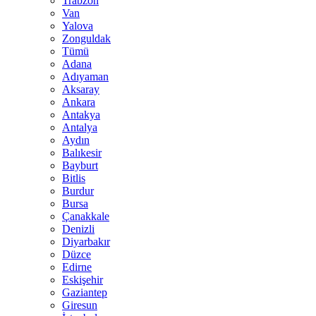
Trabzon
Van
Yalova
Zonguldak
Tümü
Adana
Adıyaman
Aksaray
Ankara
Antakya
Antalya
Aydın
Balıkesir
Bayburt
Bitlis
Burdur
Bursa
Çanakkale
Denizli
Diyarbakır
Düzce
Edirne
Eskişehir
Gaziantep
Giresun