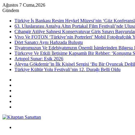
Ağustos 7 Cuma,2026
Gündem
Türkiye İş Bankası Resim Heykel Müzesi’nin ‘Güz Konferansla
63. Uluslararası Antalya Altın Portakal Film Festivali’nde Ulu
Cihangir Atölye Sahnesi Konservatuvar Giriş Sınavı Başvurular
Vivo Ve FOTON ‘Türkiye’nin Portreleri’ Mobil Fotoğrafçılık Y
Dört Sanatçı Aynı Hafızada Buluştu
Tiyatromuzun Ve Edebiyatımızın Önemli İsimlerinden Bilgesu 
Türkçeye Ve Etkili İletişime Kapsamlı Bir Rehber: ‘Konuşma S
Artopol Sunar: Eşik 2026
Aleyna Gökdemir’in İlk Kişisel Sergisi ‘Bu Bir Oyuncak Değil
Türkiye Kültür Yolu Festivali’nin 12. Durağı Belli Oldu
Kenar
Bölmesi
Rastgele
Makale
Instagram
YouTube
Twitter
Facebook
Menü