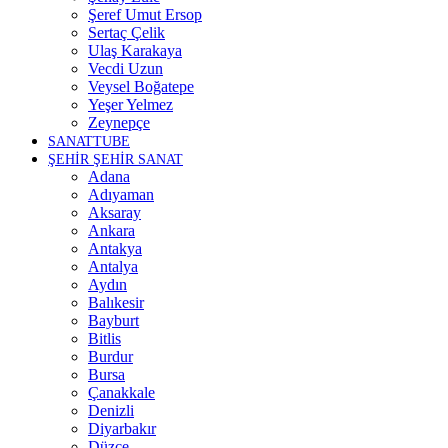
Şeref Umut Ersop
Sertaç Çelik
Ulaş Karakaya
Vecdi Uzun
Veysel Boğatepe
Yeşer Yelmez
Zeynepçe
SANATTUBE
ŞEHİR ŞEHİR SANAT
Adana
Adıyaman
Aksaray
Ankara
Antakya
Antalya
Aydın
Balıkesir
Bayburt
Bitlis
Burdur
Bursa
Çanakkale
Denizli
Diyarbakır
Düzce