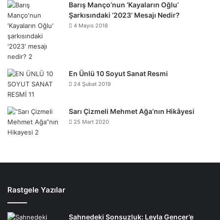
Barış Manço’nun ‘Kayaların Oğlu’
Şarkısındaki ‘2023’ Mesajı Nedir?
4 Mayıs 2018
En Ünlü 10 Soyut Sanat Resmi
24 Şubat 2019
Sarı Çizmeli Mehmet Ağa’nın Hikâyesi
25 Mart 2020
Rastgele Yazılar
Sahnedeki Sonsuzluk: Leyla Gencer’e