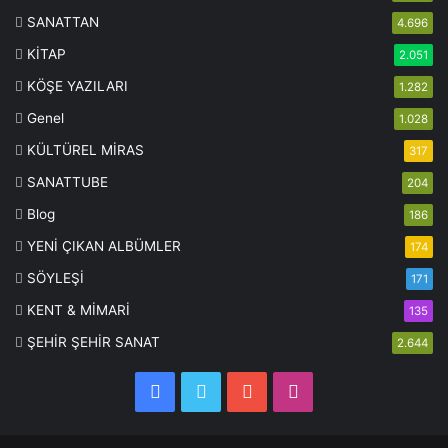
SANATTAN
4.696
KİTAP
2.051
KÖŞE YAZILARI
1.282
Genel
1.028
KÜLTÜREL MİRAS
317
SANATTUBE
204
Blog
186
YENİ ÇIKAN ALBÜMLER
174
SÖYLEŞİ
171
KENT & MİMARİ
135
ŞEHİR ŞEHİR SANAT
2.644
Facebook
Twitter
YouTube
Instagram