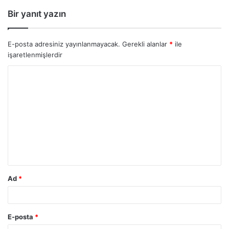
Bir yanıt yazın
E-posta adresiniz yayınlanmayacak.
Gerekli alanlar
*
ile
işaretlenmişlerdir
Y
o
r
u
m
*
Ad
*
E-posta
*