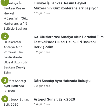
Türkiye İş Bankası Resim Heykel
Müzesi’nin ‘Güz Konferansları’ Başlıyor
2 gün önce
63. Uluslararası Antalya Altın Portakal Film
Festivali’nde Ulusal Uzun Jüri Başkanı
Derviş Zaim
2 gün önce
Dört Sanatçı Aynı Hafızada Buluştu
2 gün önce
Artopol Sunar: Eşik 2026
6 gün önce