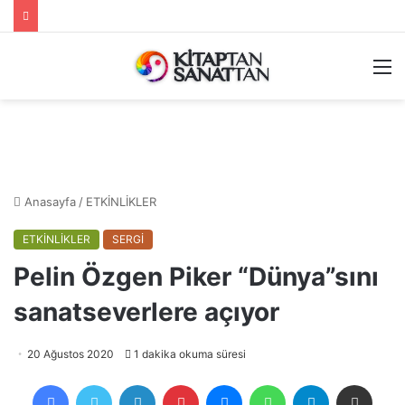
M
Anasayfa
/
ETKİNLİKLER
ETKİNLİKLER
SERGİ
Pelin Özgen Piker “Dünya”sını
sanatseverlere açıyor
20 Ağustos 2020
1 dakika okuma süresi
Facebook
Twitter
LinkedIn
Pinterest
Messenger
WhatsApp
Telegram
E-Posta ile payla