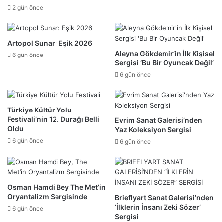
2 gün önce
Artopol Sunar: Eşik 2026
Aleyna Gökdemir’in İlk Kişisel
6 gün önce
Sergisi ‘Bu Bir Oyuncak Değil’
6 gün önce
Türkiye Kültür Yolu
Festivali’nin 12. Durağı Belli
Evrim Sanat Galerisi’nden
Oldu
Yaz Koleksiyon Sergisi
6 gün önce
6 gün önce
Osman Hamdi Bey The Met’in
Oryantalizm Sergisinde
Brieflyart Sanat Galerisi’nden
‘İlklerin İnsanı Zeki Sözer’
6 gün önce
Sergisi