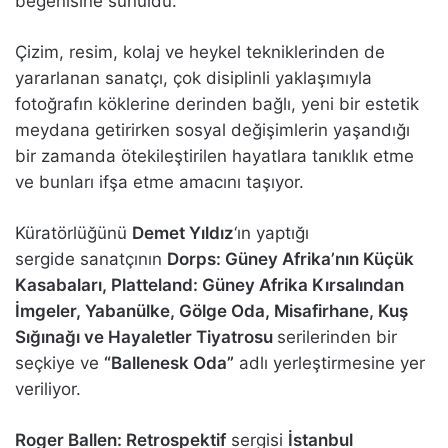
beğenisine sunuldu.
Çizim, resim, kolaj ve heykel tekniklerinden de
yararlanan sanatçı, çok disiplinli yaklaşımıyla
fotoğrafın köklerine derinden bağlı, yeni bir estetik
meydana getirirken sosyal değişimlerin yaşandığı
bir zamanda ötekileştirilen hayatlara tanıklık etme
ve bunları ifşa etme amacını taşıyor.
Küratörlüğünü
Demet Yıldız
‘ın yaptığı
sergide sanatçının
Dorps: Güney Afrika’nın Küçük
Kasabaları, Platteland: Güney Afrika Kırsalından
İmgeler, Yabanülke, Gölge Oda, Misafirhane, Kuş
Sığınağı ve Hayaletler Tiyatrosu
serilerinden bir
seçkiye ve
“Ballenesk Oda”
adlı yerleştirmesine yer
veriliyor.
Roger Ballen: Retrospektif
sergisi
İstanbul