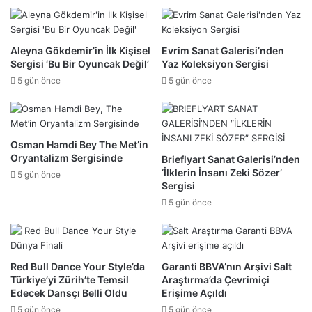
Aleyna Gökdemir’in İlk Kişisel
Evrim Sanat Galerisi’nden
Sergisi ‘Bu Bir Oyuncak Değil’
Yaz Koleksiyon Sergisi
5 gün önce
5 gün önce
Osman Hamdi Bey The Met’in
Oryantalizm Sergisinde
Brieflyart Sanat Galerisi’nden
‘İlklerin İnsanı Zeki Sözer’
5 gün önce
Sergisi
5 gün önce
Red Bull Dance Your Style’da
Garanti BBVA’nın Arşivi Salt
Türkiye’yi Zürih’te Temsil
Araştırma’da Çevrimiçi
Edecek Dansçı Belli Oldu
Erişime Açıldı
5 gün önce
5 gün önce