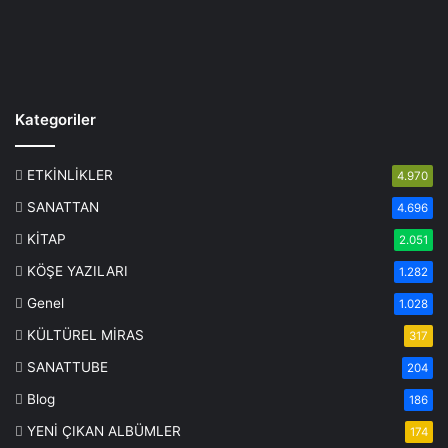
Kategoriler
ETKİNLİKLER
4.970
SANATTAN
4.696
KİTAP
2.051
KÖŞE YAZILARI
1.282
Genel
1.028
KÜLTÜREL MİRAS
317
SANATTUBE
204
Blog
186
YENİ ÇIKAN ALBÜMLER
174