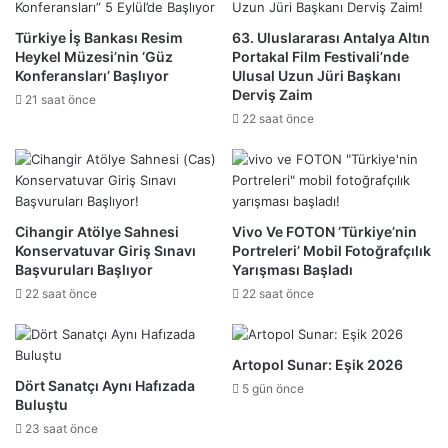
Türkiye İş Bankası Resim
63. Uluslararası Antalya Altın
Heykel Müzesi’nin ‘Güz
Portakal Film Festivali’nde
Konferansları’ Başlıyor
Ulusal Uzun Jüri Başkanı
Derviş Zaim
21 saat önce
22 saat önce
Cihangir Atölye Sahnesi
Vivo Ve FOTON ‘Türkiye’nin
Konservatuvar Giriş Sınavı
Portreleri’ Mobil Fotoğrafçılık
Başvuruları Başlıyor
Yarışması Başladı
22 saat önce
22 saat önce
Artopol Sunar: Eşik 2026
Dört Sanatçı Aynı Hafızada
5 gün önce
Buluştu
23 saat önce