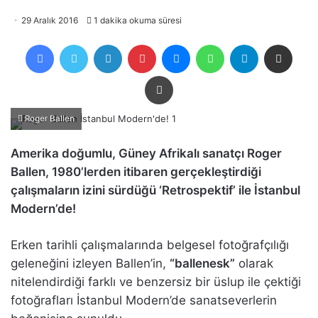
29 Aralık 2016
1 dakika okuma süresi
Facebook
Twitter
LinkedIn
Pinterest
Messenger
WhatsApp
Telegram
E-Posta ile payla
Yazdır
Roger Ballen
Amerika doğumlu, Güney Afrikalı sanatçı Roger
Ballen, 1980’lerden itibaren gerçekleştirdiği
çalışmaların izini sürdüğü ‘Retrospektif’ ile İstanbul
Modern’de!
Erken tarihli çalışmalarında belgesel fotoğrafçılığı
geleneğini izleyen Ballen’in,
“ballenesk”
olarak
nitelendirdiği farklı ve benzersiz bir üslup ile çektiği
fotoğrafları İstanbul Modern’de sanatseverlerin