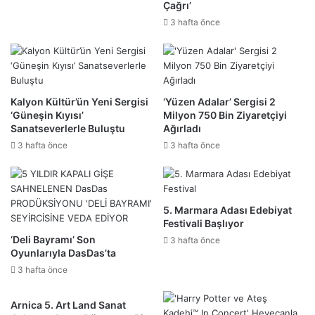
Çağrı’
3 hafta önce
Kalyon Kültür’ün Yeni Sergisi
‘Yüzen Adalar’ Sergisi 2
‘Güneşin Kıyısı’
Milyon 750 Bin Ziyaretçiyi
Sanatseverlerle Buluştu
Ağırladı
3 hafta önce
3 hafta önce
5. Marmara Adası Edebiyat
Festivali Başlıyor
‘Deli Bayramı’ Son
3 hafta önce
Oyunlarıyla DasDas’ta
3 hafta önce
Arnica 5. Art Land Sanat