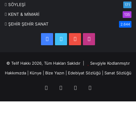
SÖYLEŞİ
171
KENT & MİMARİ
135
ŞEHİR ŞEHİR SANAT
2.644
Facebook
Twitter
YouTube
Instagram
© Telif Hakkı 2026, Tüm Hakları Saklıdır |
Sevgiyle Kodlanmıştır
Hakkımızda
|
Künye
|
Bize Yazın
|
Edebiyat Sözlüğü
|
Sanat Sözlüğü
Facebook
Twitter
YouTube
Instagram